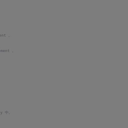
nt 。
ment 。
ey 中。