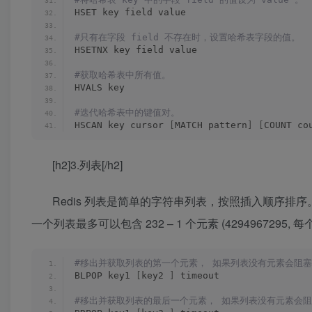
HSET key field value
#只有在字段 field 不存在时，设置哈希表字段的值。
HSETNX key field value
#获取哈希表中所有值。
HVALS key
#迭代哈希表中的键值对。
HSCAN key cursor 
[
MATCH pattern
]
[
COUNT co
[h2]3.列表[/h2]
Redis 列表是简单的字符串列表，按照插入顺序
一个列表最多可以包含 232 – 1 个元素 (4294967295,
#移出并获取列表的第一个元素， 如果列表没有元素会阻
BLPOP key1 
[
key2 
]
 timeout
#移出并获取列表的最后一个元素， 如果列表没有元素会