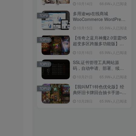
新后台带游戏设置版本源码
10月14日
66.6W+人已阅读
【源码+教程】
多用途wp在线商城
TOP9
WooCommerce WordPress
主题
10月15日
65.9W+人已阅读
【传奇之蓝月神魔2.0雷霆H5
TOP10
超变多区跨服多功能版】三
网H5全网通传奇手游-最新整
10月16日
65.9W+人已阅读
理单机一键即玩镜像端-打包
Linux服务端源码-视频架设
SSL证书管理工具网站源
TOP11
教程
码，自动申请、部署、续期
网站证书
10月21日
65.9W+人已阅读
【我叫MT1特色优化版】经
TOP12
典怀旧卡牌回合抽卡手游–打
包Linux服务端源码视频架设
10月28日
65.9W+人已阅读
教程-多功能GM后台工具-网
页注册-安卓版本！