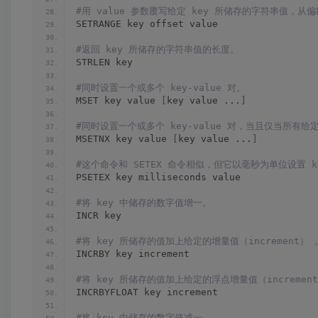
#用 value 参数覆写给定 key 所储存的字符串值，从偏移
SETRANGE key offset value
#返回 key 所储存的字符串值的长度。
STRLEN key
#同时设置一个或多个 key-value 对。
MSET key value 
[
key value ...
]
#同时设置一个或多个 key-value 对，当且仅当所有给定
MSETNX key value 
[
key value ...
]
#这个命令和 SETEX 命令相似，但它以毫秒为单位设置 k
PSETEX key milliseconds value
#将 key 中储存的数字值增一。
INCR key
#将 key 所储存的值加上给定的增量值（increment） 
INCRBY key increment
#将 key 所储存的值加上给定的浮点增量值（incremen
INCRBYFLOAT key increment
#将 key 中储存的数字值减一。