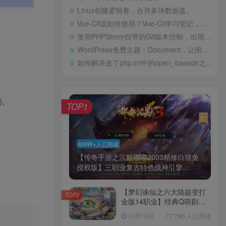
Linux创建逻辑卷，合并多块数据盘。
Vue-Cli该如何使用？Vue-Cli学习笔记，持续记录
使用PHPStorm自带的Git版本控制，出现Git.exe占用内存过高
WordPress免费主题：Document，让阅读变得更加方便
如何解决改了php.ini中的open_basedir之后仍然报open_basedir restriction错误的问题？
)。
TOP1
624W+人已阅读
【传奇手游之沉默嘟嘟2003精修白猪免
授权版】三职业复古特色战神引擎...
【梦幻诛仙之六大陆超变打
TOP2
金版14职业】经典Q萌剧情
回合手游-一键镜像-打包
10月19日
77.7W+人已阅读
Linux服务端源码视频架设教