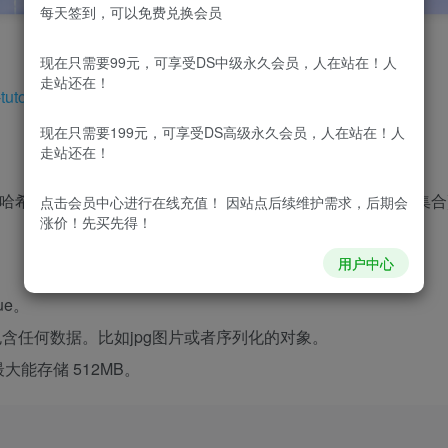
每天签到，可以免费兑换会员
现在只需要99元，可享受DS中级永久会员，人在站在！人
走站还在！
utorial.html
现在只需要199元，可享受DS高级永久会员，人在站在！人
走站还在！
希），list（列表），set（集合）及zset(sorted set：有序集合
点击会员中心
进行在线充值！ 因站点后续维护需求，后期会
涨价！先买先得！
用户中心
ue。
ng 可以包含任何数据。比如jpg图片或者序列化的对象。
值最大能存储 512MB。