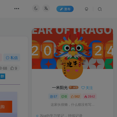
发布
私信
68
9
一米阳光
关注
57
0
562
2842
这家伙很懒，什么都没有写...
Xpath学习笔记，持续记录