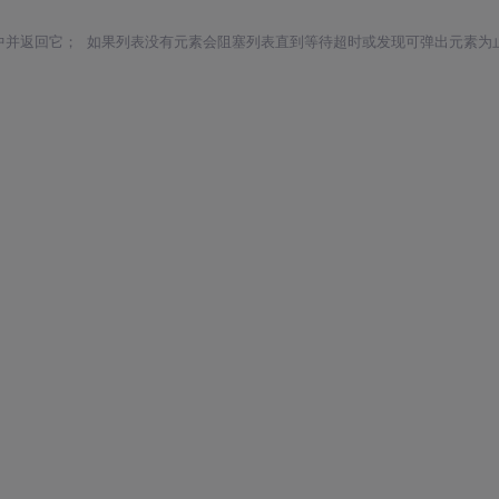
中并返回它； 如果列表没有元素会阻塞列表直到等待超时或发现可弹出元素为