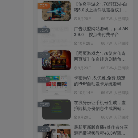
程-新版多功能GM网页后台
【传奇手游之1.76醉江湖-白
TOP3
工具-安卓苹果IOS双端版
猪5.0以上插件版需授权】三
本！
职业复古特色战神引擎传奇
9月20日
66.7W+人已阅读
手游-Win服务端源码视频架
设教程-新版GM多功能网页
广告联盟网站源码 ，ptcLAB
TOP4
授权物品后台-九层妖塔-法宠
3.9.0 – 按点击付费平台
系统-历练殿堂-尸家重地-GM
10月28日
66.7W+人已阅读
直冲网页后台-安卓苹果IOS
双端版本！
【网页游戏之1.76复古传奇
TOP5
网页版】传奇经典剧情角色
扮演网页游戏-一键单机-打包
9月23日
66.7W+人已阅读
Win服务端源码视频架设教
程！
卡密狗V1.5,优雅,免费,稳定
TOP6
的PHP自动发卡系统源码
10月14日
66.6W+人已阅读
在线身份证手机号生成，虚
TOP7
拟随机身份信息生成网站源
码
9月20日
66.6W+人已阅读
最新更新版直播+菜作者分享
TOP8
源码带视频教程+6.3W团购