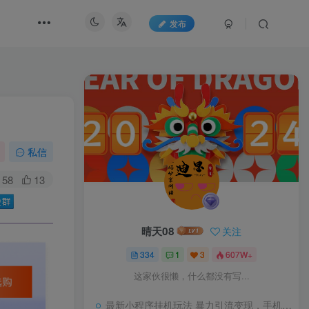
发布
私信
58
13
晴天08
关注
334
1
3
607W+
这家伙很懒，什么都没有写...
最新小程序挂机玩法 暴力引流变现，手机操作日入900+，操作简单，当天见收益