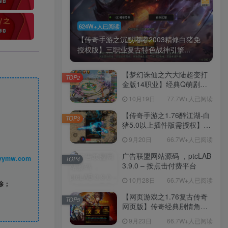
624W+人已阅读
【传奇手游之沉默嘟嘟2003精修白猪免
授权版】三职业复古特色战神引擎...
【梦幻诛仙之六大陆超变打
TOP2
金版14职业】经典Q萌剧情
回合手游-一键镜像-打包
10月19日
77.7W+人已阅读
Linux服务端源码视频架设教
程-新版多功能GM网页后台
【传奇手游之1.76醉江湖-白
TOP3
工具-安卓苹果IOS双端版
猪5.0以上插件版需授权】三
本！
职业复古特色战神引擎传奇
9月20日
66.7W+人已阅读
手游-Win服务端源码视频架
设教程-新版GM多功能网页
广告联盟网站源码 ，ptcLAB
丨 www.syymw.com
TOP4
授权物品后台-九层妖塔-法宠
3.9.0 – 按点击付费平台
系统-历练殿堂-尸家重地-GM
10月28日
66.7W+人已阅读
直冲网页后台-安卓苹果IOS
除；
双端版本！
【网页游戏之1.76复古传奇
TOP5
网页版】传奇经典剧情角色
扮演网页游戏-一键单机-打包
9月23日
66.7W+人已阅读
Win服务端源码视频架设教