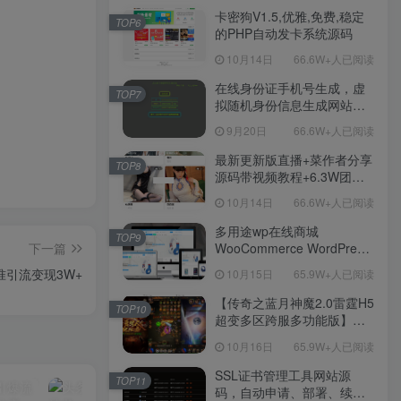
程！
卡密狗V1.5,优雅,免费,稳定
TOP6
的PHP自动发卡系统源码
10月14日
66.6W+人已阅读
在线身份证手机号生成，虚
TOP7
拟随机身份信息生成网站源
码
9月20日
66.6W+人已阅读
最新更新版直播+菜作者分享
TOP8
源码带视频教程+6.3W团购
新后台带游戏设置版本源码
10月14日
66.6W+人已阅读
【源码+教程】
多用途wp在线商城
TOP9
WooCommerce WordPress
下一篇
主题
准引流变现3W+
10月15日
65.9W+人已阅读
【传奇之蓝月神魔2.0雷霆H5
TOP10
超变多区跨服多功能版】三
网H5全网通传奇手游-最新整
10月16日
65.9W+人已阅读
理单机一键即玩镜像端-打包
Linux服务端源码-视频架设
SSL证书管理工具网站源
TOP11
教程
码，自动申请、部署、续期