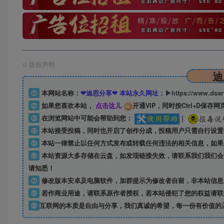
©
版权声明
迪
①
本网站名称：
❤迪思分享❤ 本站永久网址：
▶https://www.dsa
②
如果您喜欢本站，
点击这儿
开通VIP，同时按Ctrl+D保存网
③
在浏览网站中可能会帮助到您：
|
④
本站接受投稿，同时也开启了创作分成，投稿用户只需自行设置
⑤
本站一律禁止以任何方式发布或转载任何违法的相关信息，如果
⑥
本站资源大多存储在云盘，如发现链接失效，请联系我们我们会
请知悉！
⑦
修改版本安卓及电脑软件，加群提示为修改者自留，
非本站信息
⑧
若作商业用途，请联系原作者授权，若本站侵犯了您的权益请联
⑨
互联网的本质是自由与分享，我们真诚的希望，每一份有价值的