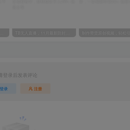
白狼 客户下单 再去货源网发货 秒交付 高复购 轻松上手 日入1000+
TB无人直播，11月最新防封攻略全流程教学，挂机稳定月入2W+
请登录后发表评论
登录
注册