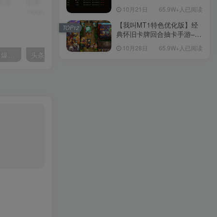
网站证书
10月21日
65.9W+人已阅读
【我叫MT1特色优化版】经
TOP12
典怀旧卡牌回合抽卡手游–打
包Linux服务端源码视频架设
10月28日
65.9W+人已阅读
教程-多功能GM后台工具-网
制作带货原创视频，轻松引爆流量，一条视频带货2w+
头条野路子4.0玩法，手写模拟器抄书，百分百秒过，一天轻松1000+
页注册-安卓版本！