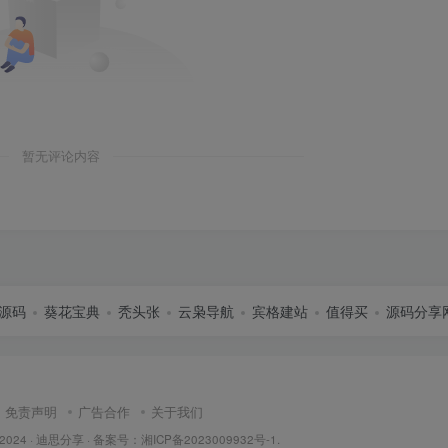
暂无评论内容
源码
葵花宝典
秃头张
云枭导航
宾格建站
值得买
源码分享
免责声明
广告合作
关于我们
 2024 ·
迪思分享
· 备案号：
湘ICP备2023009932号-1
.