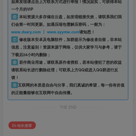
如果发现请点击上方联系方式进行举报！情况如实，可获得本站
一个月的VIP
⑥
本站资源大多存储在云盘，如发现链接失效，请联系我们我
们会第一时间更新。如遇压缩包需解压密码，一般为：
www.dsary.com 丨 www.syymw.com
请知悉！
⑦
修改版本安卓及电脑软件，加群提示为修改者自留，
非本站
信息
，注意鉴别！资源来源于网络，仅供大家学习与参考，请于
下载后24小时内删除；
⑧
若作商业用途，请联系原作者授权，若本站侵犯了您的权益
请联系站长进行删除处理；可联系上方QQ或进入QQ群进行反
馈！
⑨
互联网的本质是自由与分享，我们真诚的希望，每一份有价值
的正能量能够在互联网中自由传播。
THE END
站长推荐