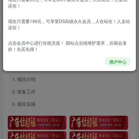
还在！
项目介绍
现在只需要199元，可享受DS高级永久会员，人在站在！人走站
还在！
今天给大家分享一个最简单撸美金的方法，只需要点赞
就可以！！完全不需要任何门槛，非常适合小白入局！不需
点击会员中心
进行在线充值！ 因站点后续维护需求，后期会涨
价！先买先得！
要你有其他的能力，只点赞，就能轻松赚美金！
用户中心
课程目录
项目介绍
准备工作
项目实操