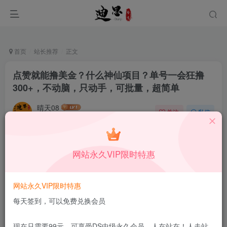
首页
站长推荐
正文
点赞就能撸美金？什么神仙项目？单号一会狂撸
300+，不动脑，只动手，可批量，超简单
晴天08
关注
私信
11月20日发布
0
31
13
本站所有内容来自互联网收集，仅供学习和交流，请勿用于商业
网站永久VIP限时特惠
用途。如有侵权、不妥之处，请第一时间联系我们删除！
Q群：
网站永久VIP限时特惠
每天签到，可以免费兑换会员
现在只需要99元，可享受DS中级永久会员，人在站在！人走站