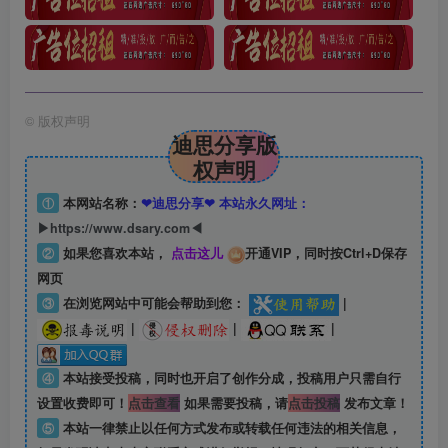
©
版权声明
迪思分享版
权声明
①
本网站名称：
❤迪思分享❤ 本站永久网址：
▶https://www.dsary.com◀
②
如果您喜欢本站，
点击这儿
开通VIP，同时按Ctrl+D保存
网页
③
在浏览网站中可能会帮助到您：
|
|
|
|
④
本站接受投稿，同时也开启了创作分成，投稿用户只需自行
设置收费即可！
点击查看
如果需要投稿，请
点击投稿
发布文章！
⑤
本站一律禁止以任何方式发布或转载任何违法的相关信息，