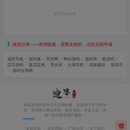
暂无评论内容
迪思分享——友情链接，需要友链的，点击后面申请
迪思导航
首码逸
羽灵网
网站源码
源码哥
酷源码
莎莎源码
葵花宝典
秃头张
云枭导航
宾格建站
值得买
源码分享网
本站所有内容来自互联网收集，仅供用于学习和交
流，请勿用于商业用途。如有侵权、不妥之处，请
第一时间联系我们删除！
友链申请
免责声明
广告合作
关于我们