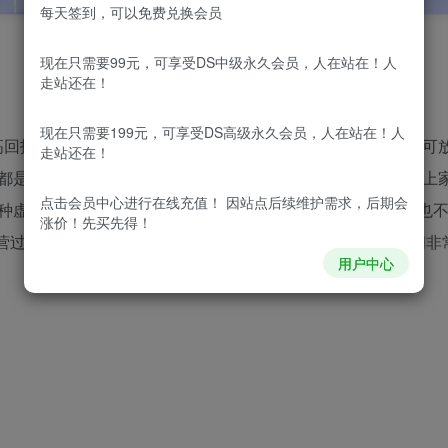
每天签到，可以免费兑换会员
现在只需要99元，可享受DS中级永久会员，人在站在！人
走站还在！
现在只需要199元，可享受DS高级永久会员，人在站在！人
高回报2、操作简单，上手快，时间自由3、可持续，可复制，可
走站还在！
都是0成本的，某一个虚拟产品出单了。你甚至可以去相应的上
点击会员中心
进行在线充值！ 因站点后续维护需求，后期会
种虚拟产品， 你卖出去了，你的货源依旧还在，无需囤货，也
涨价！先买先得！
运营过程中，商品也是可以进行自动发货的，所以占用你的时间非
用户中心