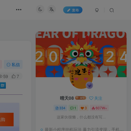
发布
私信
59
7
晴天08
关注
334
1
3
607W+
这家伙很懒，什么都没有写...
最新小程序挂机玩法 暴力引流变现，手机操作日入900+，操作简单，当天见收益