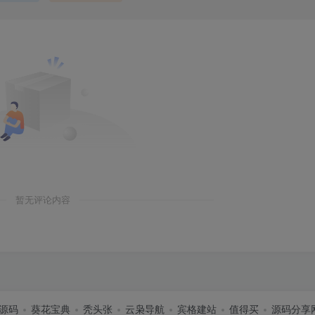
暂无评论内容
源码
葵花宝典
秃头张
云枭导航
宾格建站
值得买
源码分享