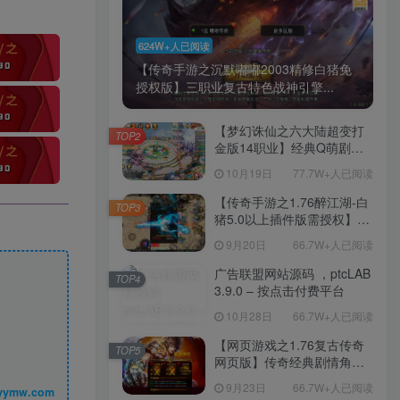
624W+人已阅读
【传奇手游之沉默嘟嘟2003精修白猪免
授权版】三职业复古特色战神引擎...
【梦幻诛仙之六大陆超变打
TOP2
金版14职业】经典Q萌剧情
回合手游-一键镜像-打包
10月19日
77.7W+人已阅读
Linux服务端源码视频架设教
程-新版多功能GM网页后台
【传奇手游之1.76醉江湖-白
TOP3
工具-安卓苹果IOS双端版
猪5.0以上插件版需授权】三
本！
职业复古特色战神引擎传奇
9月20日
66.7W+人已阅读
手游-Win服务端源码视频架
设教程-新版GM多功能网页
广告联盟网站源码 ，ptcLAB
TOP4
授权物品后台-九层妖塔-法宠
3.9.0 – 按点击付费平台
系统-历练殿堂-尸家重地-GM
10月28日
66.7W+人已阅读
直冲网页后台-安卓苹果IOS
双端版本！
【网页游戏之1.76复古传奇
TOP5
网页版】传奇经典剧情角色
扮演网页游戏-一键单机-打包
9月23日
66.7W+人已阅读
丨 www.syymw.com
Win服务端源码视频架设教