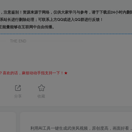
，注意鉴别！资源来源于网络，仅供大家学习与参考，请于下载后24小时内删
系站长进行删除处理；可联系上方QQ或进入QQ群进行反馈！
正能量能够在互联网中自由传播。
THE END
？喜欢的话，麻烦动动手指支持一下！★
分享
收藏
利用AI工具一键生成武侠风视频，原创度高，画面好看，