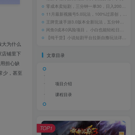
零成本卖短剧，三分钟一单30，日入2000＋，一部手机操作即可（附全网短剧资源）
11月最新视频号5.0玩法，100%过原创，小白轻松月入5位数
王牌竞速手游3.0版本全新玩法，五分钟单个视频600+，变现简单，日入1500+，来就搞钱！
闲鱼0成本0风险项目， 小白也能轻松日入1000+简单易上手
【纯干货】小说短剧平台拉新自撸玩法详解-单人轻松日入500+
放大为什么
家店铺里下
文章目录
不用担心缺
常少，甚至
项目介绍
课程目录
TOP1