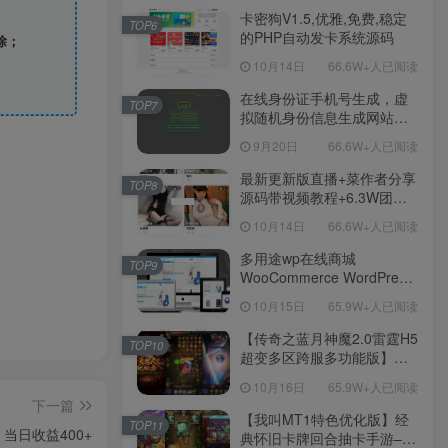
程！
卡密狗V1.5,优雅,免费,稳定
TOP6
的PHP自动发卡系统源码
除；
10月14日
66.6W+人已阅读
在线身份证手机号生成，虚
TOP7
拟随机身份信息生成网站源
码
9月20日
66.6W+人已阅读
最新更新版直播+菜作者分享
TOP8
源码带视频教程+6.3W团购
新后台带游戏设置版本源码
10月14日
66.6W+人已阅读
【源码+教程】
多用途wp在线商城
TOP9
WooCommerce WordPress
主题
10月15日
65.9W+人已阅读
【传奇之蓝月神魔2.0雷霆H5
TOP10
超变多区跨服多功能版】三
网H5全网通传奇手游-最新整
10月16日
65.9W+人已阅读
理单机一键即玩镜像端-打包
下一篇
Linux服务端源码-视频架设
【我叫MT1特色优化版】经
TOP11
教程
当日收益400+
典怀旧卡牌回合抽卡手游–打