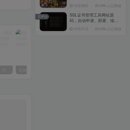
包Linux服务端源码视频架设
10月28日
65.9W+人已阅读
教程-多功能GM后台工具-网
页注册-安卓版本！
SSL证书管理工具网站源
TOP12
码，自动申请、部署、续期
网站证书
10月21日
65.9W+人已阅读
2024年最新经典老歌赛道，视频号分成计划收益拿到手软，AI纯原创作品，无需搬运素材，每天5分钟，日入500+
视频号广告分成，ins无脑搬运，1分钟1条原创视频，轻松月入5000+