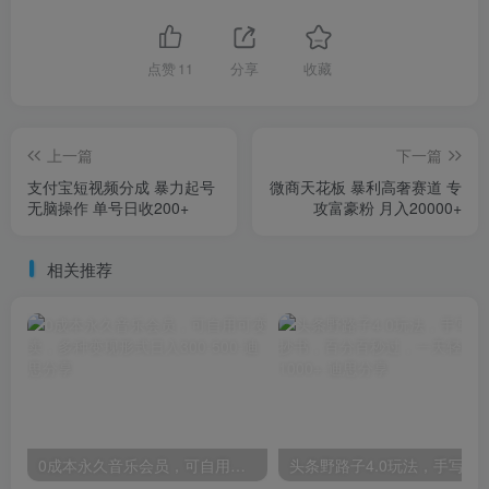
点赞
11
分享
收藏
上一篇
下一篇
支付宝短视频分成 暴力起号
微商天花板 暴利高奢赛道 专
无脑操作 单号日收200+
攻富豪粉 月入20000+
相关推荐
0成本永久音乐会员，可自用可变卖，多种变现形式日入300-500
头条野路子4.0玩法，手写模拟器抄书，百分