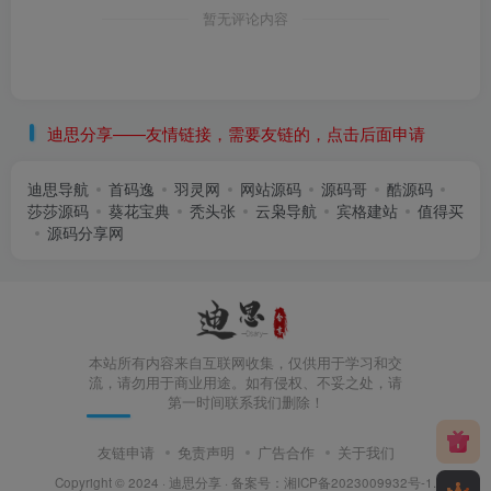
暂无评论内容
迪思分享——友情链接，需要友链的，点击后面申请
迪思导航
首码逸
羽灵网
网站源码
源码哥
酷源码
莎莎源码
葵花宝典
秃头张
云枭导航
宾格建站
值得买
源码分享网
本站所有内容来自互联网收集，仅供用于学习和交
流，请勿用于商业用途。如有侵权、不妥之处，请
第一时间联系我们删除！
友链申请
免责声明
广告合作
关于我们
Copyright © 2024 ·
迪思分享
· 备案号：
湘ICP备2023009932号-1
.