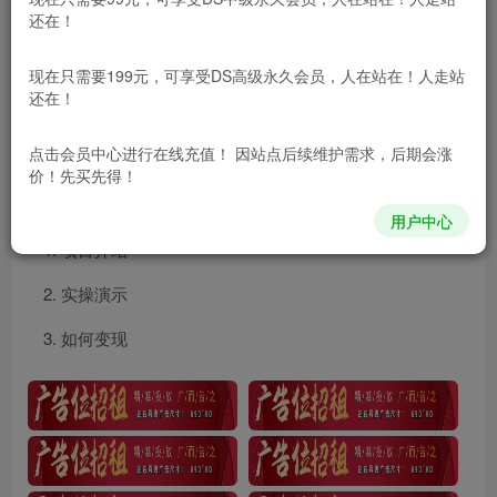
还在！
项目介绍
现在只需要199元，可享受DS高级永久会员，人在站在！人走站
还在！
最新小红书全自动抢红包，单号一天50＋ 矩阵操作日入
300＋，纯无脑操作
点击会员中心
进行在线充值！ 因站点后续维护需求，后期会涨
价！先买先得！
课程目录
用户中心
项目介绍
实操演示
如何变现