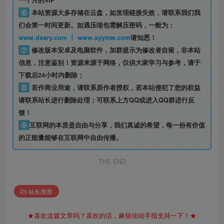
一个月的VIP
⑥
本站资源大多存储在云盘，如发现链接失效，请联系我们我
们会第一时间更新。如遇压缩包需解压密码，一般为：
www.dsary.com 丨 www.syymw.com
请知悉！
⑦
修改版本安卓及电脑软件，加群提示为修改者自留，
非本站
信息
，注意鉴别！资源来源于网络，仅供大家学习与参考，请于
下载后24小时内删除；
⑧
若作商业用途，请联系原作者授权，若本站侵犯了您的权益
请联系站长进行删除处理；可联系上方QQ或进入QQ群进行反
馈！
⑨
互联网的本质是自由与分享，我们真诚的希望，每一份有价值
的正能量能够在互联网中自由传播。
THE END
站长推荐
★喜欢这篇文章吗？喜欢的话，麻烦动动手指支持一下！★