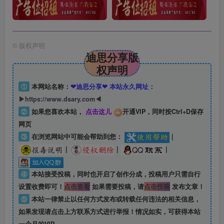
©
版权声明
迪思分享版
权声明
①
本网站名称：
❤迪思分享❤ 本站永久网址：
▶https://www.dsary.com◀
②
如果您喜欢本站，
点击这儿
开通VIP，同时按Ctrl+D保存
网页
③
在浏览网站中可能会帮助到您：
|
|
|
|
④
本站接受投稿，同时也开启了创作分成，投稿用户只需自行
设置收费即可！
点击查看
如果需要投稿，请
点击投稿
发布文章！
⑤
本站一律禁止以任何方式发布或转载任何违法的相关信息，
如果发现请点击上方联系方式进行举报！情况如实，可获得本站