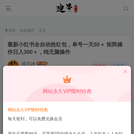
首页
站长推荐
正文
最新小红书全自动抢红包，单号一天50＋ 矩阵操
作日入300＋，纯无脑操作
晴天08
关注
私信
11月7日发布
0
36
11
本站所有内容来自互联网收集，仅供学习和交流，请勿用于商业
网站永久VIP限时特惠
用途。如有侵权、不妥之处，请第一时间联系我们删除！
Q群：
网站永久VIP限时特惠
每天签到，可以免费兑换会员
现在只需要99元，可享受DS中级永久会员，人在站在！人走站