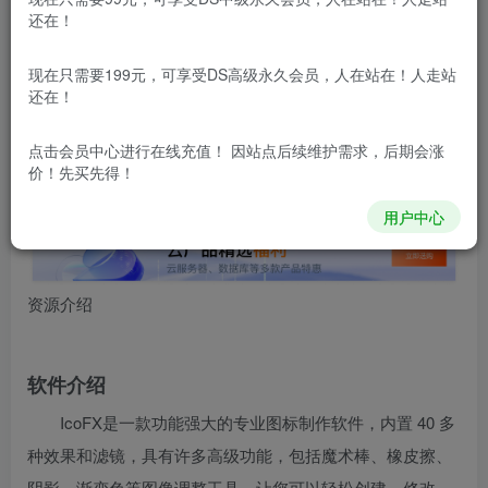
还在！
本站所有内容来自互联网收集，仅供用于学习和交流，请勿用
于商业用途。如有侵权、不妥之处，请第一时间联系我们删
除！
现在只需要199元，可享受DS高级永久会员，人在站在！人走站
还在！
本站所有内容来自互联网收集，仅供学习和交流，请勿用于商业
用途。如有侵权、不妥之处，请第一时间联系我们删除！
Q群：
点击会员中心
进行在线充值！ 因站点后续维护需求，后期会涨
价！先买先得！
用户中心
资源介绍
软件介绍
IcoFX是一款功能强大的专业图标制作软件，内置 40 多
种效果和滤镜，具有许多高级功能，包括魔术棒、橡皮擦、
阴影、渐变色等图像调整工具，让您可以轻松创建、修改、