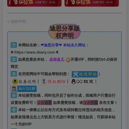
©
版权声明
迪思分享版
权声明
①
本网站名称：
❤迪思分享❤ 本站永久网址：
▶https://www.dsary.com◀
②
如果您喜欢本站，
点击这儿
开通VIP，同时按Ctrl+D保存
网页
③
在浏览网站中可能会帮助到您：
|
|
|
|
④
本站接受投稿，同时也开启了创作分成，投稿用户只需自行
设置收费即可！
点击查看
如果需要投稿，请
点击投稿
发布文章！
⑤
本站一律禁止以任何方式发布或转载任何违法的相关信息，
如果发现请点击上方联系方式进行举报！情况如实，可获得本站
一个月的VIP