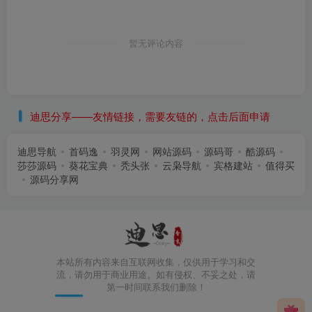
暂无评论内容
迪思分享——友情链接，需要友链的，点击后面申请
迪思导航
首码逸
羽灵网
网站源码
源码哥
酷源码
莎莎源码
葵花宝典
秃头张
云枭导航
宾格建站
值得买
源码分享网
本站所有内容来自互联网收集，仅供用于学习和交
流，请勿用于商业用途。如有侵权、不妥之处，请
第一时间联系我们删除！