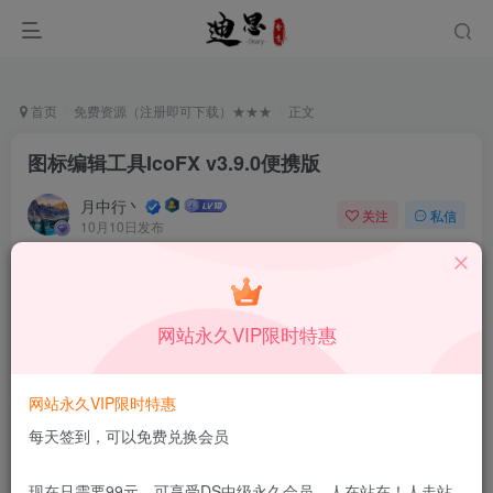
首页
免费资源（注册即可下载）★★★
正文
图标编辑工具IcoFX v3.9.0便携版
月中行丶
关注
私信
10月10日发布
0
14
14
免费资源
已售 29
图标编辑工具IcoFX v3.9.0便携版
网站永久VIP限时特惠
此内容为免费资源，请登录后查看
登录查看
网站永久VIP限时特惠
更新及时
极速下载
安全绿色
网盘下载
每天签到，可以免费兑换会员
本站付费资源为网络虚拟产品，由于网络资源具有极快的可复制性，一
现在只需要99元，可享受DS中级永久会员，人在站在！人走站