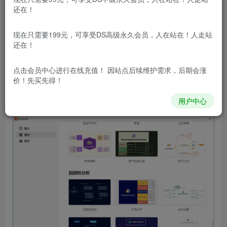
全球欢迎的头脑风暴和思维导图软件，旨在激发灵感和创
还在！
意。广受国内用户喜爱，XMind中文破解版拥有强大的功
现在只需要199元，可享受DS高级永久会员，人在站在！人走站
能，包括思维管理、商务演示和与办公软件的协同工作等。
还在！
采用全球领先的Eclipse RCP软件架构，XMind中文版是一款
集思维导图、头脑风暴、脑图、心智图和模板图库于一体的
点击会员中心
进行在线充值！ 因站点后续维护需求，后期会涨
价！先买先得！
可视化效率工具。立即下载XMind 2023，提升工作效率，释
放创造力！
用户中心