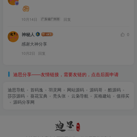
10月14日
回复
广东省广州市
神秘人
0
感谢大神分享
10月2日
回复
迪思分享——友情链接，需要友链的，点击后面申请
迪思导航
首码逸
羽灵网
网站源码
源码哥
酷源码
莎莎源码
葵花宝典
秃头张
云枭导航
宾格建站
值得买
源码分享网