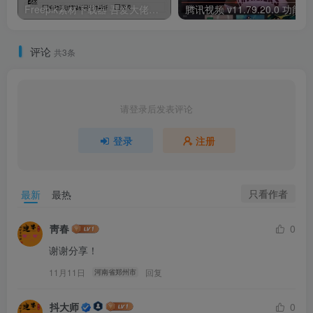
Freepik素材下载器 吾爱大佬开发的素材下载器，设计人必备
腾讯视频 
评论
共3条
请登录后发表评论
登录
注册
只看作者
最新
最热
靑春
0
谢谢分享！
11月11日
回复
河南省郑州市
抖大师
0