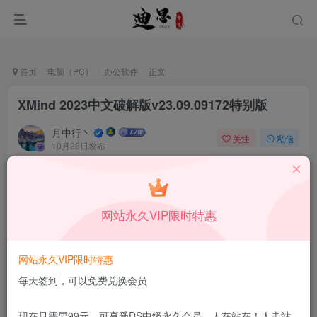
首页
电脑（PC）
办公软件
正文
XMind 2023中文破解版v23.09.09172特别版
月中行丶
关注
私信
10月28日发布
3
189
5
本站所有内容来自互联网收集，仅供学习和交流，请勿用于商业
用途。如有侵权、不妥之处，请第一时间联系我们删除！
Q群：
网站永久VIP限时特惠
网站永久VIP限时特惠
每天签到，可以免费兑换会员
XMind 2023中文版（XMind思维导图2023）是一款备受
现在只需要99元，可享受DS中级永久会员，人在站在！人走站