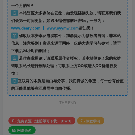
一个月的VIP
⑥
本站资源大多存储在云盘，如发现链接失效，请联系我们我
们会第一时间更新。如遇压缩包需解压密码，一般为：
www.dsary.com 丨 www.syymw.com
请知悉！
⑦
修改版本安卓及电脑软件，加群提示为修改者自留，
非本站
信息
，注意鉴别！资源来源于网络，仅供大家学习与参考，请于
下载后24小时内删除；
⑧
若作商业用途，请联系原作者授权，若本站侵犯了您的权益
请联系站长进行删除处理；可联系上方QQ或进入QQ群进行反
馈！
⑨
互联网的本质是自由与分享，我们真诚的希望，每一份有价值
的正能量能够在互联网中自由传播。
THE END
免费资源（注册即可下载）★★★
教程学习
网络杂谈