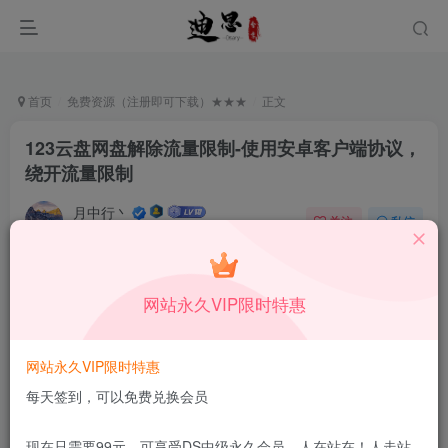
首页
免费资源（注册即可下载）★★★
正文
123云盘网盘解除流量限制-使用安卓客户端协议，
绕开流量限制
月中行丶
关注
私信
9月29日发布
0
383
5
免费资源
已售 108
网站永久VIP限时特惠
123云盘网盘解除流量限制-使用安卓客户端协议，绕开流量限制
此内容为免费资源，请登录后查看
网站永久VIP限时特惠
登录查看
每天签到，可以免费兑换会员
更新及时
极速下载
安全绿色
网盘下载
现在只需要99元，可享受DS中级永久会员，人在站在！人走站
本站付费资源为网络虚拟产品，由于网络资源具有极快的可复制性，一