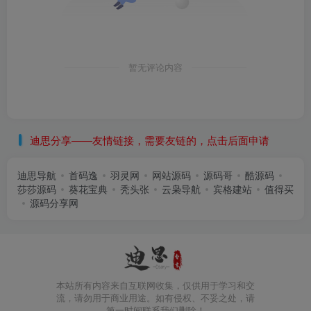
暂无评论内容
迪思分享——友情链接，需要友链的，点击后面申请
迪思导航
首码逸
羽灵网
网站源码
源码哥
酷源码
莎莎源码
葵花宝典
秃头张
云枭导航
宾格建站
值得买
源码分享网
本站所有内容来自互联网收集，仅供用于学习和交
流，请勿用于商业用途。如有侵权、不妥之处，请
第一时间联系我们删除！