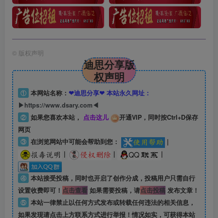
©
版权声明
迪思分享版
权声明
①
本网站名称：
❤迪思分享❤ 本站永久网址：
▶https://www.dsary.com◀
②
如果您喜欢本站，
点击这儿
开通VIP，同时按Ctrl+D保存
网页
③
在浏览网站中可能会帮助到您：
|
|
|
|
④
本站接受投稿，同时也开启了创作分成，投稿用户只需自行
设置收费即可！
点击查看
如果需要投稿，请
点击投稿
发布文章！
⑤
本站一律禁止以任何方式发布或转载任何违法的相关信息，
如果发现请点击上方联系方式进行举报！情况如实，可获得本站