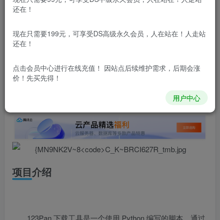
还在！
本站内容分为：
登录回复下载，
积分下载，
RMB下载，
积分下
载及登录回复下载，都为
免费资源，
积分只需签到就可以获
现在只需要199元，可享受DS高级永久会员，人在站在！人走站
得！
还在！
点击会员中心
进行在线充值！ 因站点后续维护需求，后期会涨
本站所有内容来自互联网收集，仅供学习和交流，请勿用于商业
价！先买先得！
用途。如有侵权、不妥之处，请第一时间联系我们删除！
Q群：
用户中心
项目介绍
123Pan 下载工具是一个使用 Python 编写的脚本，通过