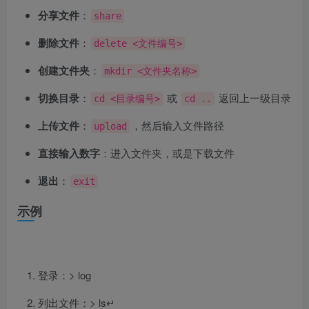
分享文件
：
share
删除文件
：
delete <文件编号>
创建文件夹
：
mkdir <文件夹名称>
切换目录
：
或
返回上一级目录
cd <目录编号>
cd ..
上传文件
：
，然后输入文件路径
upload
直接输入数字
：进入文件夹，或是下载文件
退出
：
exit
示例
登录：> log
列出文件：> ls↵