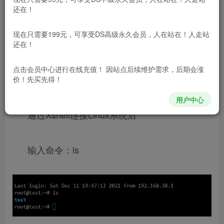
免费资源网 – https://freexyz.cn/
还在！
目录
1.Linux登陆界面
2.编写代码
3.编写Makefile文件
4.编译:
5.
现在只需要199元，可享受DS高级永久会员，人在站在！人走站
插入模块
6.查看日志输出
还在！
1.Linux登陆界面
点击会员中心
进行在线充值！ 因站点后续维护需求，后期会涨
1.检查当前文件目录:
价！先买先得！
用户中心
通过Xshell连接Linux系统后
输入命令：ls