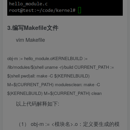
3.编写Makefile文件
vim Makefile
obj-m := hello_module.o ​ KERNELBUILD :=
/lib/modules/$(shell uname -r)/build CURRENT_PATH :=
$(shell pwd) ​ all: make -C $(KERNELBUILD)
M=$(CURRENT_PATH) modules ​ clean: make -C
$(KERNELBUILD) M=$(CURRENT_PATH) clean
以上代码解释如下:
（1） obj-m := <模块名>.o：定义要生成的模