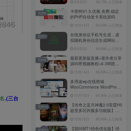
9月23日
66.7W+人已阅读
Win服务端源码视频架设教
程！
卡密狗V1.5,优雅,免费,稳定
TOP6
的PHP自动发卡系统源码
10月14日
66.6W+人已阅读
在线身份证手机号生成，虚
TOP7
拟随机身份信息生成网站源
码
9月20日
66.6W+人已阅读
最新更新版直播+菜作者分享
TOP8
源码带视频教程+6.3W团购
新后台带游戏设置版本源码
10月14日
66.6W+人已阅读
【源码+教程】
多用途wp在线商城
TOP9
WooCommerce WordPress
主题
10月15日
65.9W+人已阅读
机名
.(三台
【传奇之蓝月神魔2.0雷霆H5
TOP10
超变多区跨服多功能版】三
网H5全网通传奇手游-最新整
10月16日
65.9W+人已阅读
理单机一键即玩镜像端-打包
Linux服务端源码-视频架设
【我叫MT1特色优化版】经
TOP11