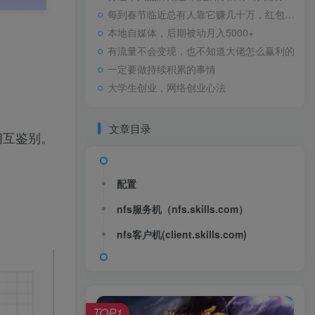
每到春节临近总有人靠它赚几十万，红包封面玩法拆解！
本地自媒体，后期被动月入5000+
有流量不会变现，也不知道大佬怎么赢利的
一定要做持续积累的事情
大学生创业，网络创业心法
文章目录
相互鉴别。
配置
nfs服务机（nfs.skills.com）
nfs客户机(client.skills.com)
TOP1