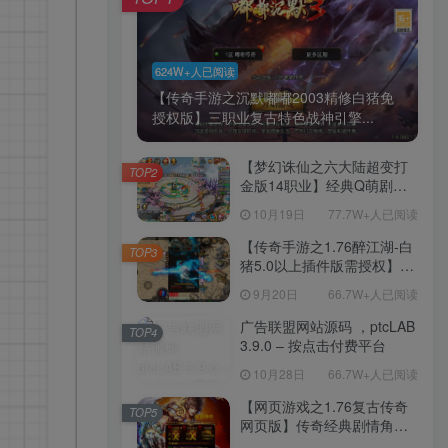
624W+人已阅读
【传奇手游之沉默嘟嘟2003精修白猪免
授权版】三职业复古特色战神引擎...
【梦幻诛仙之六大陆超变打
TOP2
金版14职业】经典Q萌剧情
回合手游-一键镜像-打包
10月19日
77.7W+人已阅读
Linux服务端源码视频架设教
程-新版多功能GM网页后台
【传奇手游之1.76醉江湖-白
TOP3
工具-安卓苹果IOS双端版
猪5.0以上插件版需授权】三
本！
职业复古特色战神引擎传奇
9月20日
66.7W+人已阅读
手游-Win服务端源码视频架
设教程-新版GM多功能网页
广告联盟网站源码 ，ptcLAB
TOP4
授权物品后台-九层妖塔-法宠
3.9.0 – 按点击付费平台
系统-历练殿堂-尸家重地-GM
10月28日
66.7W+人已阅读
直冲网页后台-安卓苹果IOS
双端版本！
【网页游戏之1.76复古传奇
TOP5
网页版】传奇经典剧情角色
扮演网页游戏-一键单机-打包