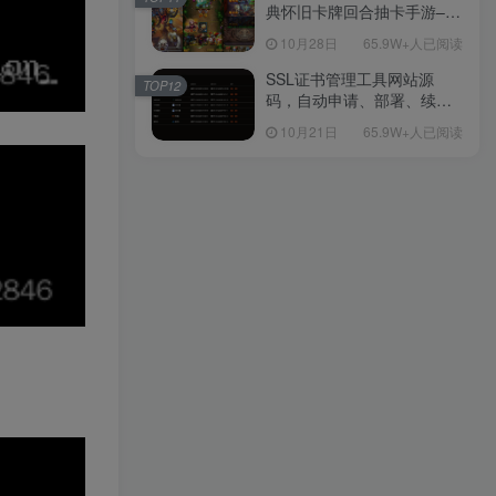
教程
典怀旧卡牌回合抽卡手游–打
包Linux服务端源码视频架设
10月28日
65.9W+人已阅读
教程-多功能GM后台工具-网
页注册-安卓版本！
SSL证书管理工具网站源
TOP12
码，自动申请、部署、续期
网站证书
10月21日
65.9W+人已阅读