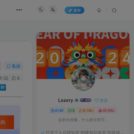
发布
私信
32
8
Lssery
关注
8146
3
8.1W+
38.9W+
这家伙很懒，什么都没有写...
打造个人品牌知道“构建知识体系”你就成功了一半