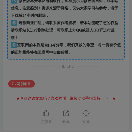
⑦
修改版本安卓及电脑软件，加群提示为修改者自留，
非本站
信息
，注意鉴别！资源来源于网络，仅供大家学习与参考，请于
下载后24小时内删除；
⑧
若作商业用途，请联系原作者授权，若本站侵犯了您的权益
请联系站长进行删除处理；可联系上方QQ或进入QQ群进行反
馈！
⑨
互联网的本质是自由与分享，我们真诚的希望，每一份有价值
的正能量能够在互联网中自由传播。
THE END
网创项目
★喜欢这篇文章吗？喜欢的话，麻烦动动手指支持一下！★
点赞
9
分享
收藏