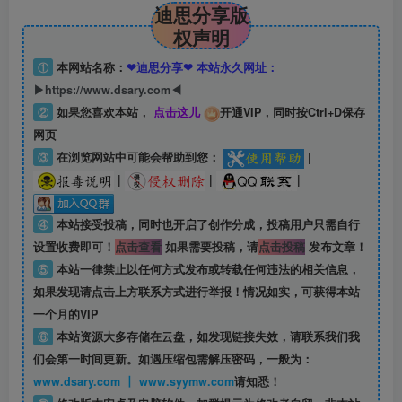
迪思分享版
权声明
①
本网站名称：
❤迪思分享❤ 本站永久网址：
▶https://www.dsary.com◀
②
如果您喜欢本站，
点击这儿
开通VIP，同时按Ctrl+D保存
网页
③
在浏览网站中可能会帮助到您：
|
|
|
|
④
本站接受投稿，同时也开启了创作分成，投稿用户只需自行
设置收费即可！
点击查看
如果需要投稿，请
点击投稿
发布文章！
⑤
本站一律禁止以任何方式发布或转载任何违法的相关信息，
如果发现请点击上方联系方式进行举报！情况如实，可获得本站
一个月的VIP
⑥
本站资源大多存储在云盘，如发现链接失效，请联系我们我
们会第一时间更新。如遇压缩包需解压密码，一般为：
www.dsary.com 丨 www.syymw.com
请知悉！