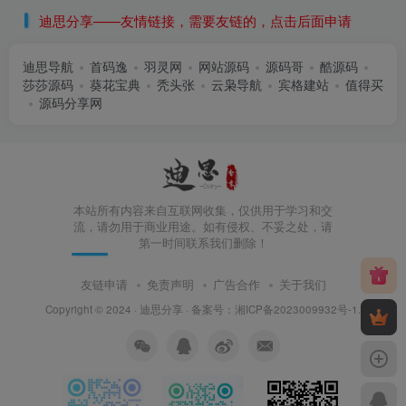
迪思分享——友情链接，需要友链的，点击后面申请
迪思导航
首码逸
羽灵网
网站源码
源码哥
酷源码
莎莎源码
葵花宝典
秃头张
云枭导航
宾格建站
值得买
源码分享网
本站所有内容来自互联网收集，仅供用于学习和交
流，请勿用于商业用途。如有侵权、不妥之处，请
第一时间联系我们删除！
友链申请
免责声明
广告合作
关于我们
Copyright © 2024 ·
迪思分享
· 备案号：
湘ICP备2023009932号-1
.