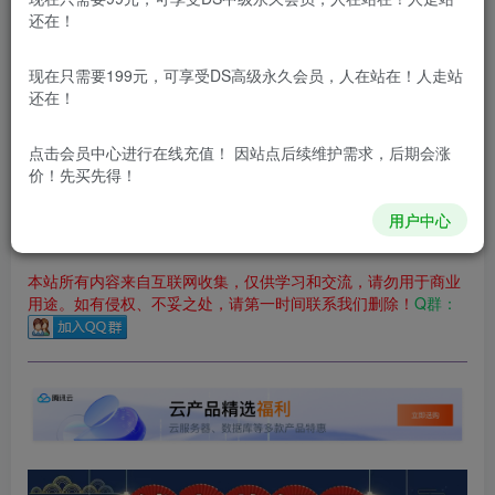
立即购买
还在！
您当前未登录！建议登陆后购买，可保存购买订单
现在只需要199元，可享受DS高级永久会员，人在站在！人走站
更新及时
极速下载
安全绿色
网盘下载
还在！
本站付费资源为网络虚拟产品，由于网络资源具有极快的可复制性，一
点击会员中心
进行在线充值！ 因站点后续维护需求，后期会涨
价！先买先得！
本站内容分为：
登录回复下载，
积分下载，
RMB下载，
积分下
载及登录回复下载，都为
免费资源，
积分只需签到就可以获
得！
用户中心
本站所有内容来自互联网收集，仅供学习和交流，请勿用于商业
用途。如有侵权、不妥之处，请第一时间联系我们删除！
Q群：