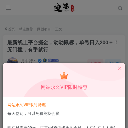
首页
精选推荐
网创项目
正文
最新线上平台掘金，动动鼠标，单号日入200＋！
无门槛，有手就行
月中行丶
关注
私信
10月8日更新
0
51
9
付费资源
已售 198
网站永久VIP限时特惠
最新线上平台掘金，动动鼠标，单号日入200＋！无门槛，有手就行
此内容为付费资源，请付费后查看
1.99
网站永久VIP限时特惠
限时特惠
199
￥
￥
每天签到，可以免费兑换会员
免费
免费
DS中级会员
DS高级会员
现在只需要99元，可享受DS中级永久会员，人在站在！人走站