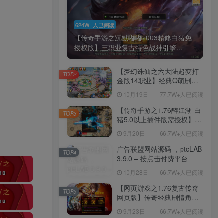
624W+人已阅读
【传奇手游之沉默嘟嘟2003精修白猪免
授权版】三职业复古特色战神引擎...
【梦幻诛仙之六大陆超变打
TOP2
金版14职业】经典Q萌剧情
回合手游-一键镜像-打包
10月19日
77.7W+人已阅读
Linux服务端源码视频架设教
程-新版多功能GM网页后台
【传奇手游之1.76醉江湖-白
TOP3
工具-安卓苹果IOS双端版
猪5.0以上插件版需授权】三
本！
职业复古特色战神引擎传奇
9月20日
66.7W+人已阅读
手游-Win服务端源码视频架
设教程-新版GM多功能网页
广告联盟网站源码 ，ptcLAB
TOP4
授权物品后台-九层妖塔-法宠
3.9.0 – 按点击付费平台
系统-历练殿堂-尸家重地-GM
10月28日
66.7W+人已阅读
直冲网页后台-安卓苹果IOS
双端版本！
【网页游戏之1.76复古传奇
TOP5
网页版】传奇经典剧情角色
扮演网页游戏-一键单机-打包
9月23日
66.7W+人已阅读
Win服务端源码视频架设教