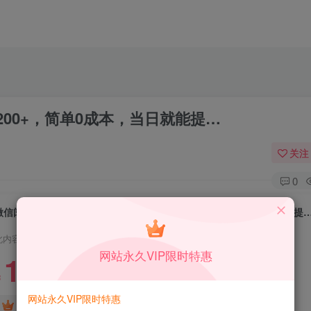
00+，简单0成本，当日就能提…
关注
0
微信阅读新玩法，每天十分钟，单号利润200+，简单0成本，当日就能提
此内容为付费资源，请付费后查看
网站永久VIP限时特惠
1.99
限时特惠
199
￥
￥
网站永久VIP限时特惠
免费
免费
DS中级会员
DS高级会员