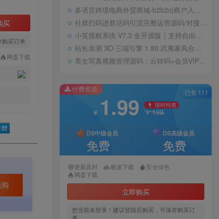
多语言跨境电商外贸商城-b2b2c|商户入驻|随机物流|信用分|平台代发
社群扫码进群活码引流完整运营源码/对接免签约支付接口/推广正常绑定下级
购买
小笑授权系统 V7.3 全开源版｜支持自由二次开发
存购买订单
站长亲测 XO 三端引擎 1.80 武夷暴风合击复古传奇手游服务端 魔神领域盘古圣地降魔天堂
网盘下载
美女写真视频管理源码：云转码+会员VIP系统，一键采集+代理系统全支持
付费资源
已售 111
1.99
限时特惠
199
￥
￥
DS中级会员
DS高级会员
免费
免费
更新及时
极速下载
安全绿色
网盘下载
立即购买
您当前未登录！建议登陆后购买，可保存购买订
单