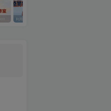
国外知名网游搬砖，日入1000+ 适合工作室和副业
利用AI制作宠物带娃视频，轻松涨粉，点赞10万+，单日变现三位数！手把手教你怎么做