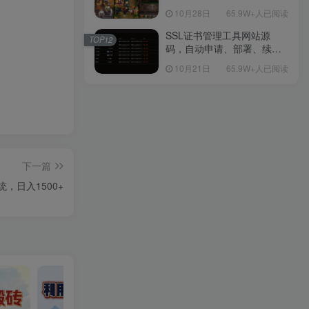
包Linux服务端源码视频架设
10月28日
65.9W+人已阅读
教程-多功能GM后台工具-网
页注册-安卓版本！
SSL证书管理工具网站源
TOP12
码，自动申请、部署、续期
网站证书
10月21日
65.9W+人已阅读
下一篇
，日入1500+