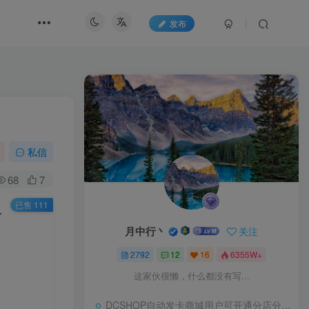
发布
私信
68
7
已售 111
…
月中行丶
关注
2792
12
16
6355W+
这家伙很懒，什么都没有写...
DCSHOP自动发卡商城用户可开通分店分销，支持实物发货，自带博客功能