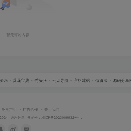
暂无评论内容
源码
葵花宝典
秃头张
云枭导航
宾格建站
值得买
源码分享
免责声明
广告合作
关于我们
 2024 ·
迪思分享
· 备案号：
湘ICP备2023009932号-1
.