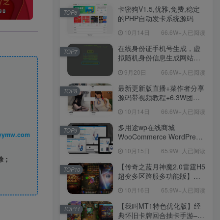
程！
卡密狗V1.5,优雅,免费,稳定
TOP6
的PHP自动发卡系统源码
10月14日
66.6W+人已阅读
在线身份证手机号生成，虚
TOP7
拟随机身份信息生成网站源
码
9月20日
66.6W+人已阅读
最新更新版直播+菜作者分享
TOP8
源码带视频教程+6.3W团购
新后台带游戏设置版本源码
10月14日
66.6W+人已阅读
【源码+教程】
多用途wp在线商城
TOP9
丨 www.syymw.com
WooCommerce WordPress
主题
10月15日
65.9W+人已阅读
除；
【传奇之蓝月神魔2.0雷霆H5
TOP10
超变多区跨服多功能版】三
网H5全网通传奇手游-最新整
10月16日
65.9W+人已阅读
理单机一键即玩镜像端-打包
Linux服务端源码-视频架设
【我叫MT1特色优化版】经
TOP11
教程
典怀旧卡牌回合抽卡手游–打