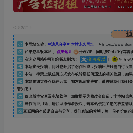
©
版权声明
迪
①
本网站名称：
❤迪思分享❤ 本站永久网址：
▶https://www.dsa
②
如果您喜欢本站，
点击这儿
开通VIP，同时按Ctrl+D保存网
③
在浏览网站中可能会帮助到您：
|
④
本站接受投稿，同时也开启了创作分成，投稿用户只需自行设置
⑤
本站一律禁止以任何方式发布或转载任何违法的相关信息，如果
⑥
本站资源大多存储在云盘，如发现链接失效，请联系我们我们会
请知悉！
⑦
修改版本安卓及电脑软件，加群提示为修改者自留，
非本站信息
⑧
若作商业用途，请联系原作者授权，若本站侵犯了您的权益请联
⑨
互联网的本质是自由与分享，我们真诚的希望，每一份有价值的