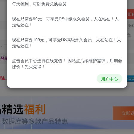
每天签到，可以免费兑换会员
立即
现在只需要99元，可享受DS中级永久会员，人在站在！人
走站还在！
您当前未登录！建议登陆后购买，可保
更新及时
极速下载
安全绿色
现在只需要199元，可享受DS高级永久会员，人在站在！人
，一经出售不予退款，购买如有疑问请及时联系站长QQ：
走站还在！
及登录回复下载，都为
免费资源，
积分只需签到就可以获得！
点击会员中心
进行在线充值！ 因站点后续维护需求，后期会
涨价！先买先得！
用途。如有侵权、不妥之处，请第一时间联系我们删除！
Q群：
用户中心