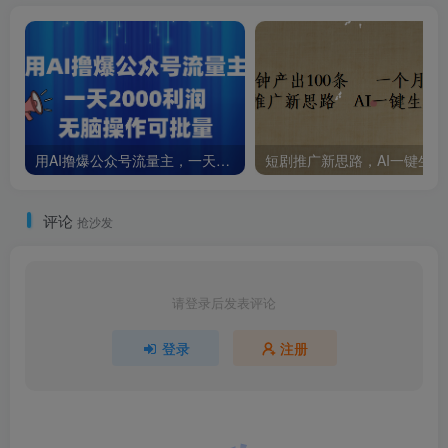
用AI撸爆公众号流量主，一天2000利润，无脑操作可批量
短剧推广新
评论
抢沙发
请登录后发表评论
登录
注册