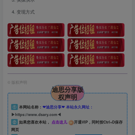
变现方式
©
版权声明
迪思分享版
权声明
①
本网站名称：
❤迪思分享❤ 本站永久网址：
▶https://www.dsary.com◀
②
如果您喜欢本站，
点击这儿
开通VIP，同时按Ctrl+D保存
网页