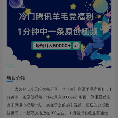
项目介绍
大家好，今天给大家分享一个《冷门腾讯羊毛党福利，1
分钟中一条原创视频，轻松月入50000+》项目。腾讯最近推
出了腾讯中视频计划，类似于之前的中视频。但它的分成收
益更高，一般万次播放在100左右。 1.流量成长收益开通做