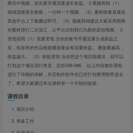
腾讯中视频，首先要开通流量成长收益。 2.视频剪辑（1）
领域选择美女换脸，一分钟一个视频。（2）素材收集直接在
其他平台上下载搬运即可。（3）视频剪辑建议大家采用剪映
对素材进行二次加工，让平台识别我们为新的原创视频。 3.
变现说明（1）流量变现 当你的账号开通流量分成权益之
后，你发布的作品根据播放量会有流量收益。 播放量越高，
收益越大。 （2）收徒变现 当你把这个项目跑通后，就可以
打包这个项目进行售卖，定价598-998。 以上内容都在课程
进行了详细的讲解，并且制作软件也已经打包整理附带进去
了。希望大家通过本次课程有一个不错的收获。
课程目录
项目介绍
准备工作
实操演示