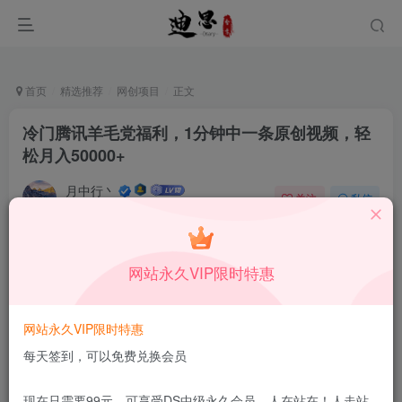
首页
精选推荐
网创项目
正文
冷门腾讯羊毛党福利，1分钟中一条原创视频，轻
松月入50000+
月中行丶
关注
私信
9月25日更新
0
49
13
付费资源
已售 160
网站永久VIP限时特惠
冷门腾讯羊毛党福利，1分钟中一条原创视频，轻松月入50000+
此内容为付费资源，请付费后查看
1.99
网站永久VIP限时特惠
限时特惠
199
￥
￥
每天签到，可以免费兑换会员
免费
免费
DS中级会员
DS高级会员
现在只需要99元，可享受DS中级永久会员，人在站在！人走站