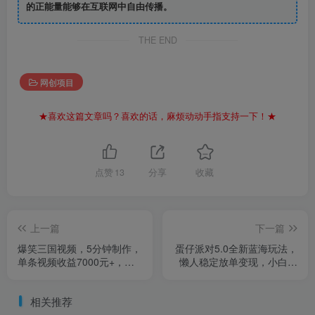
的正能量能够在互联网中自由传播。
THE END
网创项目
★喜欢这篇文章吗？喜欢的话，麻烦动动手指支持一下！★
点赞
13
分享
收藏
上一篇
下一篇
爆笑三国视频，5分钟制作，
蛋仔派对5.0全新蓝海玩法，
单条视频收益7000元+，一
懒人稳定放单变现，小白也
键分发多平台！
可以轻松上手
相关推荐