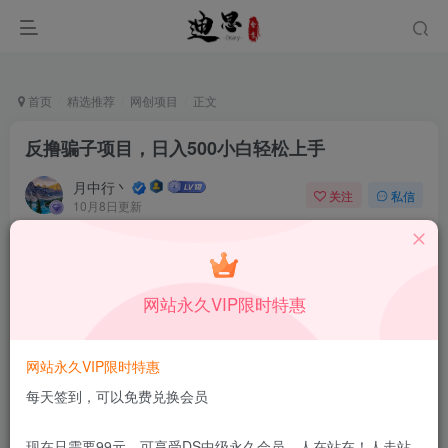
首页
精选推荐
网创项目
正文
反撸骗子项目，日入500小白轻松上手
月中行丶
关注
私信
10月8日更新
0
53
5
付费资源
已售 152
反撸骗子项目，日入500小白轻松上手
网站永久VIP限时特惠
此内容为付费资源，请付费后查看
1.99
限时特惠
199
￥
￥
网站永久VIP限时特惠
免费
免费
DS中级会员
DS高级会员
每天签到，可以免费兑换会员
立即购买
现在只需要99元，可享受DS中级永久会员，人在站在！人走站