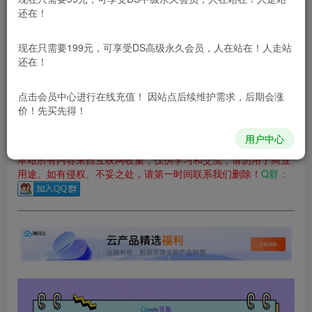
还在！
您当前未登录！建议登陆后购买，可保存购买订单
更新及时
极速下载
安全绿色
网盘下载
现在只需要199元，可享受DS高级永久会员，人在站在！人走站
还在！
本站付费资源为网络虚拟产品，由于网络资源具有极快的可复制性，一
本站内容分为：
登录回复下载，
积分下载，
RMB下载，
积分下
点击会员中心
进行在线充值！ 因站点后续维护需求，后期会涨
载及登录回复下载，都为
免费资源，
积分只需签到就可以获
价！先买先得！
得！
用户中心
本站所有内容来自互联网收集，仅供学习和交流，请勿用于商业
用途。如有侵权、不妥之处，请第一时间联系我们删除！
Q群：