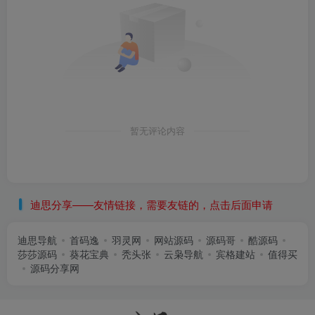
暂无评论内容
迪思分享——友情链接，需要友链的，点击后面申请
迪思导航
首码逸
羽灵网
网站源码
源码哥
酷源码
莎莎源码
葵花宝典
秃头张
云枭导航
宾格建站
值得买
源码分享网