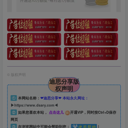
©
版权声明
迪思分享版
权声明
①
本网站名称：
❤迪思分享❤ 本站永久网址：
▶https://www.dsary.com◀
②
如果您喜欢本站，
点击这儿
开通VIP，同时按Ctrl+D保存
网页
③
在浏览网站中可能会帮助到您：
|