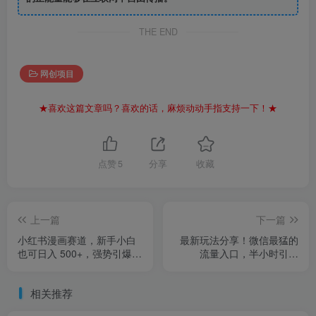
THE END
网创项目
★喜欢这篇文章吗？喜欢的话，麻烦动动手指支持一下！★
点赞
5
分享
收藏
上一篇
下一篇
小红书漫画赛道，新手小白
最新玩法分享！微信最猛的
也可日入 500+，强势引爆宝
流量入口，半小时引流
妈粉
100+创业粉！！
相关推荐