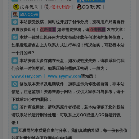
|
|
|
④
本站接受投稿，同时也开启了创作分成，投稿用户只需自行
设置收费即可！
点击查看
如果需要投稿，请
点击投稿
发布文章！
⑤
本站一律禁止以任何方式发布或转载任何违法的相关信息，
如果发现请点击上方联系方式进行举报！情况如实，可获得本站
一个月的VIP
⑥
本站资源大多存储在云盘，如发现链接失效，请联系我们我
们会第一时间更新。如遇压缩包需解压密码，一般为：
www.dsary.com 丨 www.syymw.com
请知悉！
⑦
修改版本安卓及电脑软件，加群提示为修改者自留，
非本站
信息
，注意鉴别！资源来源于网络，仅供大家学习与参考，请于
下载后24小时内删除；
⑧
若作商业用途，请联系原作者授权，若本站侵犯了您的权益
请联系站长进行删除处理；可联系上方QQ或进入QQ群进行反
馈！
⑨
互联网的本质是自由与分享，我们真诚的希望，每一份有价值
的正能量能够在互联网中自由传播。