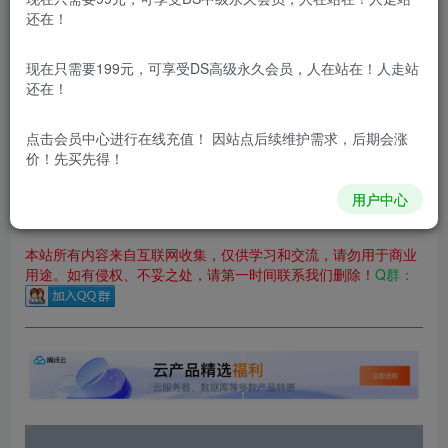
立即购买
还在！
您当前未登录！建议登陆后购买，可保存购买订单
现在只需要199元，可享受DS高级永久会员，人在站在！人走站
更新及时
极速下载
安全绿色
网盘下载
还在！
本站付费资源为网络虚拟产品，由于网络资源具有极快的可复制性，一
点击会员中心
进行在线充值！ 因站点后续维护需求，后期会涨
价！先买先得！
本站内容分为：
登录回复下载，
积分下载，
RMB下载，
积分下
载及登录回复下载，都为
免费资源，
积分只需签到就可以获
得！
用户中心
本站所有内容来自互联网收集，仅供学习和交流，请勿用于商业
用途。如有侵权、不妥之处，请第一时间联系我们删除！
Q群：