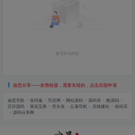
暂无评论内容
迪思分享——友情链接，需要友链的，点击后面申请
迪思导航
首码逸
羽灵网
网站源码
源码哥
酷源码
莎莎源码
葵花宝典
秃头张
云枭导航
宾格建站
值得买
源码分享网