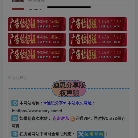
©
版权声明
迪思分享版
权声明
①
本网站名称：
❤迪思分享❤ 本站永久网址：
▶https://www.dsary.com◀
②
如果您喜欢本站，
点击这儿
开通VIP，同时按Ctrl+D保存
网页
③
在浏览网站中可能会帮助到您：
|