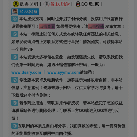
|
|
|
④
本站接受投稿，同时也开启了创作分成，投稿用户只需自行
设置收费即可！
点击查看
如果需要投稿，请
点击投稿
发布文章！
⑤
本站一律禁止以任何方式发布或转载任何违法的相关信息，
如果发现请点击上方联系方式进行举报！情况如实，可获得本站
一个月的VIP
⑥
本站资源大多存储在云盘，如发现链接失效，请联系我们我
们会第一时间更新。如遇压缩包需解压密码，一般为：
www.dsary.com 丨 www.syymw.com
请知悉！
⑦
修改版本安卓及电脑软件，加群提示为修改者自留，
非本站
信息
，注意鉴别！资源来源于网络，仅供大家学习与参考，请于
下载后24小时内删除；
⑧
若作商业用途，请联系原作者授权，若本站侵犯了您的权益
请联系站长进行删除处理；可联系上方QQ或进入QQ群进行反
馈！
⑨
互联网的本质是自由与分享，我们真诚的希望，每一份有价值
的正能量能够在互联网中自由传播。