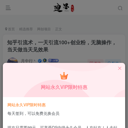
首页
精选推荐
网创项目
正文
知乎引流术，一天引流100+创业粉，无脑操作，
当天做当天见效果
月中行丶
关注
私信
9月24日更新
0
55
8
付费资源
已售 159
网站永久VIP限时特惠
知乎引流术，一天引流100+创业粉，无脑操作，当天做当天见效果
此内容为付费资源，请付费后查看
1.99
网站永久VIP限时特惠
限时特惠
199
￥
￥
每天签到，可以免费兑换会员
免费
免费
DS中级会员
DS高级会员
现在只需要99元，可享受DS中级永久会员，人在站在！人走站