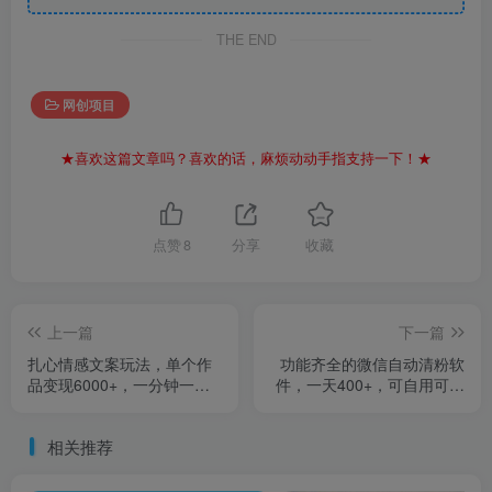
THE END
网创项目
★喜欢这篇文章吗？喜欢的话，麻烦动动手指支持一下！★
点赞
8
分享
收藏
上一篇
下一篇
扎心情感文案玩法，单个作
功能齐全的微信自动清粉软
品变现6000+，一分钟一条
件，一天400+，可自用可变
原创作品，流量爆炸
现，0成本免费分享
相关推荐