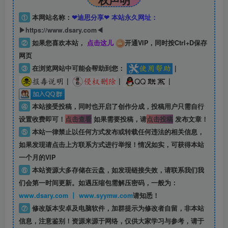
①
本网站名称：
❤迪思分享❤ 本站永久网址：
▶https://www.dsary.com◀
②
如果您喜欢本站，
点击这儿
开通VIP，同时按Ctrl+D保存
网页
③
在浏览网站中可能会帮助到您：
|
|
|
|
④
本站接受投稿，同时也开启了创作分成，投稿用户只需自行
设置收费即可！
点击查看
如果需要投稿，请
点击投稿
发布文章！
⑤
本站一律禁止以任何方式发布或转载任何违法的相关信息，
如果发现请点击上方联系方式进行举报！情况如实，可获得本站
一个月的VIP
⑥
本站资源大多存储在云盘，如发现链接失效，请联系我们我
们会第一时间更新。如遇压缩包需解压密码，一般为：
www.dsary.com 丨 www.syymw.com
请知悉！
⑦
修改版本安卓及电脑软件，加群提示为修改者自留，
非本站
信息
，注意鉴别！资源来源于网络，仅供大家学习与参考，请于