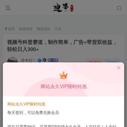
首页
精选推荐
网创项目
正文
视频号科普赛道，制作简单，广告+带货双收益，
轻松日入300+
月中行丶
关注
私信
9月16日更新
0
55
7
付费资源
已售 112
网站永久VIP限时特惠
视频号科普赛道，制作简单，广告+带货双收益，轻松日入300+
此内容为付费资源，请付费后查看
1.99
网站永久VIP限时特惠
限时特惠
199
￥
￥
每天签到，可以免费兑换会员
免费
免费
DS中级会员
DS高级会员
现在只需要99元，可享受DS中级永久会员，人在站在！人走站