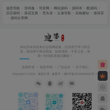
迪思导航
首码逸
羽灵网
网站源码
源码哥
酷源码
莎莎源码
葵花宝典
秃头张
云枭导航
宾格建站
值得买
源码分享网
本站所有内容来自互联网收集，仅供用于学习和交
流，请勿用于商业用途。如有侵权、不妥之处，请
第一时间联系我们删除！
友链申请
免责声明
广告合作
关于我们
Copyright © 2024 ·
迪思分享
· 备案号：
湘ICP备2023009932号-1
.