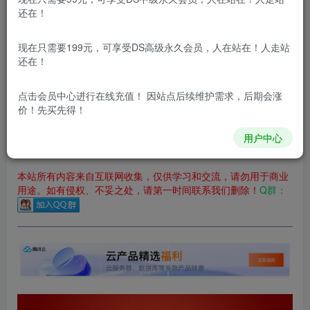
立即购买
还在！
您当前未登录！建议登陆后购买，可保存购买订单
现在只需要199元，可享受DS高级永久会员，人在站在！人走站
更新及时
极速下载
安全绿色
网盘下载
还在！
本站付费资源为网络虚拟产品，由于网络资源具有极快的可复制性，一
点击会员中心
进行在线充值！ 因站点后续维护需求，后期会涨
价！先买先得！
本站内容分为：
登录回复下载，
积分下载，
RMB下载，
积分下
载及登录回复下载，都为
免费资源，
积分只需签到就可以获
得！
用户中心
本站所有内容来自互联网收集，仅供学习和交流，请勿用于商业
用途。如有侵权、不妥之处，请第一时间联系我们删除！
Q群：