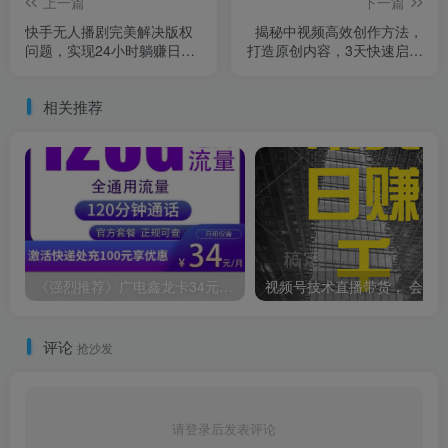
上一篇
下一篇
快手无人播剧完美解决版权
揭秘中视频高效创作方法，
问题，实现24小时躺赚日入
打造原创内容，3天快速启号
5000+
狂赚收益
相关推荐
《强烈推荐》广电鑫龙卡34元120G通用流量+120分钟
评论
抢沙发
请登录后发表评论