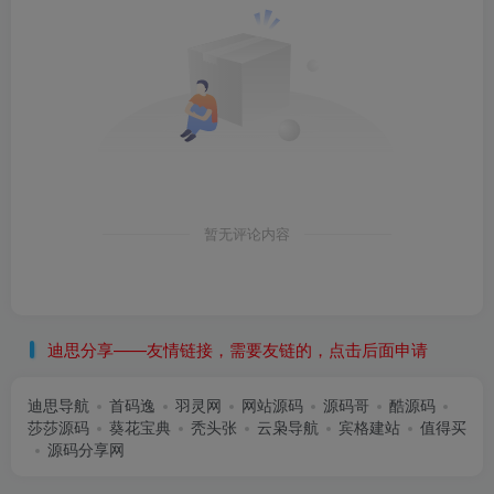
暂无评论内容
迪思分享——友情链接，需要友链的，点击后面申请
迪思导航
首码逸
羽灵网
网站源码
源码哥
酷源码
莎莎源码
葵花宝典
秃头张
云枭导航
宾格建站
值得买
源码分享网