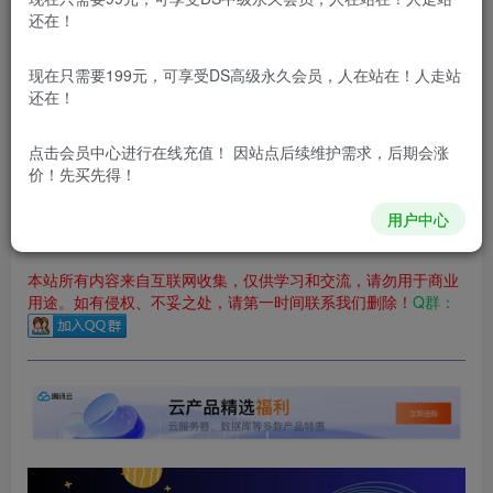
立即购买
还在！
您当前未登录！建议登陆后购买，可保存购买订单
现在只需要199元，可享受DS高级永久会员，人在站在！人走站
更新及时
极速下载
安全绿色
网盘下载
还在！
本站付费资源为网络虚拟产品，由于网络资源具有极快的可复制性，一
点击会员中心
进行在线充值！ 因站点后续维护需求，后期会涨
价！先买先得！
本站内容分为：
登录回复下载，
积分下载，
RMB下载，
积分下
载及登录回复下载，都为
免费资源，
积分只需签到就可以获
得！
用户中心
本站所有内容来自互联网收集，仅供学习和交流，请勿用于商业
用途。如有侵权、不妥之处，请第一时间联系我们删除！
Q群：