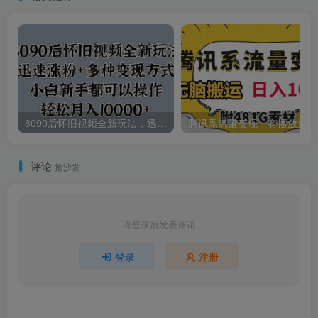
8090后怀旧视频全新玩法，迅速涨粉+多种变现方式，小白新手都可以操作，轻松月入10000+
腾讯
评论
抢沙发
请登录后发表评论
登录
注册