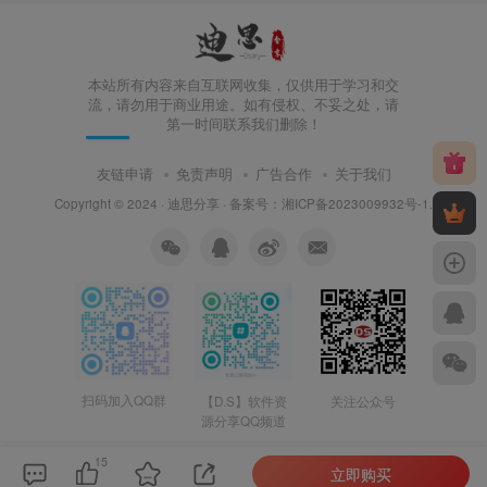
本站所有内容来自互联网收集，仅供用于学习和交
流，请勿用于商业用途。如有侵权、不妥之处，请
第一时间联系我们删除！
友链申请
免责声明
广告合作
关于我们
Copyright © 2024 ·
迪思分享
· 备案号：
湘ICP备2023009932号-1
.
扫码加入QQ群
【D.S】软件资
关注公众号
源分享QQ频道
15
立即购买