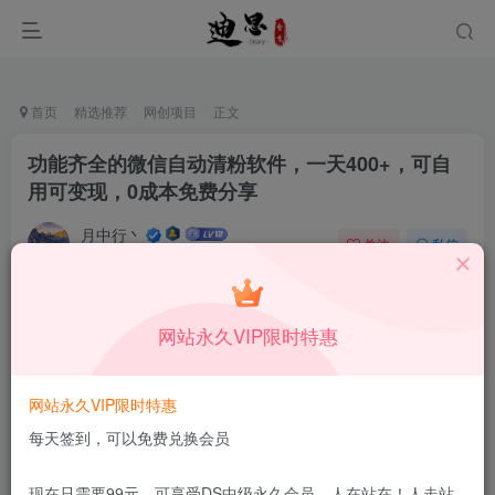
首页
精选推荐
网创项目
正文
功能齐全的微信自动清粉软件，一天400+，可自
用可变现，0成本免费分享
月中行丶
关注
私信
9月24日更新
0
54
15
付费资源
已售 97
网站永久VIP限时特惠
功能齐全的微信自动清粉软件，一天400+，可自用可变现，0成本免费分享
此内容为付费资源，请付费后查看
1.99
网站永久VIP限时特惠
限时特惠
199
￥
￥
每天签到，可以免费兑换会员
免费
免费
DS中级会员
DS高级会员
现在只需要99元，可享受DS中级永久会员，人在站在！人走站