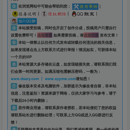
③
在浏览网站中可能会帮助到您：
|
|
|
|
④
本站接受投稿，同时也开启了创作分成，投稿用户只需自行
设置收费即可！
点击查看
如果需要投稿，请
点击投稿
发布文章！
⑤
本站一律禁止以任何方式发布或转载任何违法的相关信息，
如果发现请点击上方联系方式进行举报！情况如实，可获得本站
一个月的VIP
⑥
本站资源大多存储在云盘，如发现链接失效，请联系我们我
们会第一时间更新。如遇压缩包需解压密码，一般为：
www.dsary.com 丨 www.syymw.com
请知悉！
⑦
修改版本安卓及电脑软件，加群提示为修改者自留，
非本站
信息
，注意鉴别！资源来源于网络，仅供大家学习与参考，请于
下载后24小时内删除；
⑧
若作商业用途，请联系原作者授权，若本站侵犯了您的权益
请联系站长进行删除处理；可联系上方QQ或进入QQ群进行反
馈！
⑨
互联网的本质是自由与分享，我们真诚的希望，每一份有价值