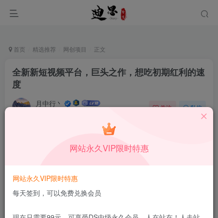
首页
精选推荐
网创项目
正文
全新新短视频平台，巨头之作，想吃初期红利的速
度
月中行丶
关注
私信
10月8日更新
0
59
6
付费资源
已售 176
网站永久VIP限时特惠
全新新短视频平台，巨头之作，想吃初期红利的速度
此内容为付费资源，请付费后查看
1.99
网站永久VIP限时特惠
限时特惠
199
￥
￥
每天签到，可以免费兑换会员
免费
免费
DS中级会员
DS高级会员
现在只需要99元，可享受DS中级永久会员，人在站在！人走站