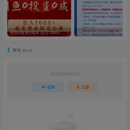
闲鱼0投资0成本 日入1000+ 无需囤货 新手学会即可出单
《大
评论
抢沙发
请登录后发表评论
登录
注册