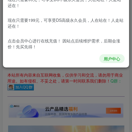
立即购买
还在！
您当前未登录！建议登陆后购买，可保存购买订单
现在只需要199元，可享受DS高级永久会员，人在站在！人走站
更新及时
极速下载
安全绿色
网盘下载
还在！
本站付费资源为网络虚拟产品，由于网络资源具有极快的可复制性，一
点击会员中心
进行在线充值！ 因站点后续维护需求，后期会涨
价！先买先得！
本站内容分为：
登录回复下载，
积分下载，
RMB下载，
积分下
载及登录回复下载，都为
免费资源，
积分只需签到就可以获
得！
用户中心
本站所有内容来自互联网收集，仅供学习和交流，请勿用于商业
用途。如有侵权、不妥之处，请第一时间联系我们删除！
Q群：