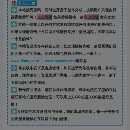
④
本站接受投稿，同时也开启了创作分成，投稿用户只需自行
设置收费即可！
点击查看
如果需要投稿，请
点击投稿
发布文章！
⑤
本站一律禁止以任何方式发布或转载任何违法的相关信息，
如果发现请点击上方联系方式进行举报！情况如实，可获得本站
一个月的VIP
⑥
本站资源大多存储在云盘，如发现链接失效，请联系我们我
们会第一时间更新。如遇压缩包需解压密码，一般为：
www.dsary.com 丨 www.syymw.com
请知悉！
⑦
修改版本安卓及电脑软件，加群提示为修改者自留，
非本站
信息
，注意鉴别！资源来源于网络，仅供大家学习与参考，请于
下载后24小时内删除；
⑧
若作商业用途，请联系原作者授权，若本站侵犯了您的权益
请联系站长进行删除处理；可联系上方QQ或进入QQ群进行反
馈！
⑨
互联网的本质是自由与分享，我们真诚的希望，每一份有价值
的正能量能够在互联网中自由传播。