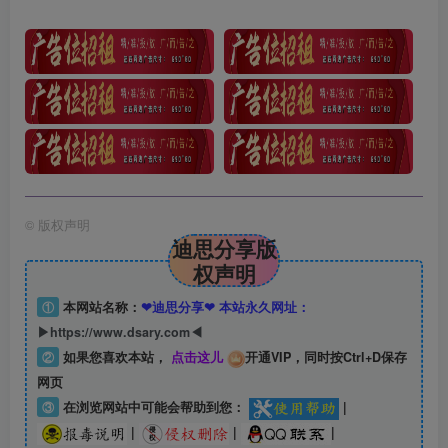
©
版权声明
迪思分享版
权声明
①
本网站名称：
❤迪思分享❤ 本站永久网址：
▶https://www.dsary.com◀
②
如果您喜欢本站，
点击这儿
开通VIP，同时按Ctrl+D保存
网页
③
在浏览网站中可能会帮助到您：
|
|
|
|