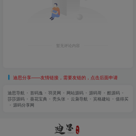
暂无评论内容
迪思分享——友情链接，需要友链的，点击后面申请
迪思导航
首码逸
羽灵网
网站源码
源码哥
酷源码
莎莎源码
葵花宝典
秃头张
云枭导航
宾格建站
值得买
源码分享网