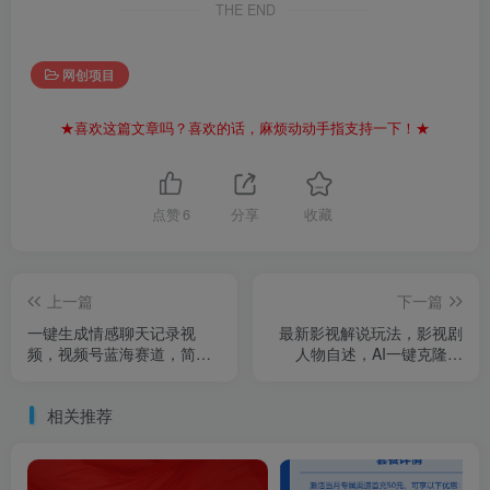
THE END
网创项目
★喜欢这篇文章吗？喜欢的话，麻烦动动手指支持一下！★
点赞
6
分享
收藏
上一篇
下一篇
一键生成情感聊天记录视
最新影视解说玩法，影视剧
频，视频号蓝海赛道，简单
人物自述，AI一键克隆生
操作日入1000+
成，无需写文案 各个平台流
量通吃，每天轻松两三张
相关推荐