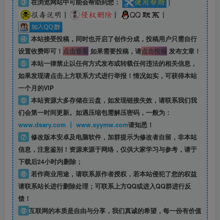
③
在浏览网站中可能会帮助到您：
|
|
|
|
④
本站接受投稿，同时也开启了创作分成，投稿用户只需自行
设置收费即可！
点击查看
如果需要投稿，请
点击投稿
发布文章！
⑤
本站一律禁止以任何方式发布或转载任何违法的相关信息，
如果发现请点击上方联系方式进行举报！情况如实，可获得本站
一个月的VIP
⑥
本站资源大多存储在云盘，如发现链接失效，请联系我们我
们会第一时间更新。如遇压缩包需解压密码，一般为：
www.dsary.com 丨 www.syymw.com
请知悉！
⑦
修改版本安卓及电脑软件，加群提示为修改者自留，
非本站
信息
，注意鉴别！资源来源于网络，仅供大家学习与参考，请于
下载后24小时内删除；
⑧
若作商业用途，请联系原作者授权，若本站侵犯了您的权益
请联系站长进行删除处理；可联系上方QQ或进入QQ群进行反
馈！
⑨
互联网的本质是自由与分享，我们真诚的希望，每一份有价值