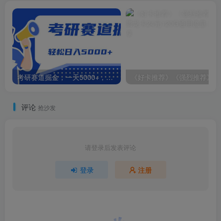
考研赛道掘金，一天5000+，学历低也能做，保姆式教学，不学一下，真的可惜！
《好
评论
抢沙发
请登录后发表评论
登录
注册