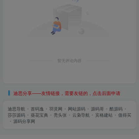
暂无评论内容
迪思分享——友情链接，需要友链的，点击后面申请
迪思导航
首码逸
羽灵网
网站源码
源码哥
酷源码
莎莎源码
葵花宝典
秃头张
云枭导航
宾格建站
值得买
源码分享网