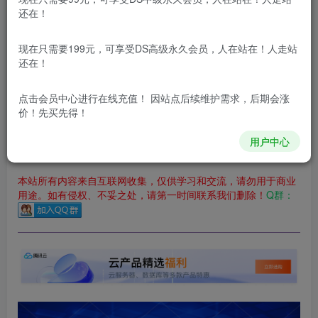
立即购买
还在！
您当前未登录！建议登陆后购买，可保存购买订单
现在只需要199元，可享受DS高级永久会员，人在站在！人走站
更新及时
极速下载
安全绿色
网盘下载
还在！
本站付费资源为网络虚拟产品，由于网络资源具有极快的可复制性，一
点击会员中心
进行在线充值！ 因站点后续维护需求，后期会涨
价！先买先得！
本站内容分为：
登录回复下载，
积分下载，
RMB下载，
积分下
载及登录回复下载，都为
免费资源，
积分只需签到就可以获
得！
用户中心
本站所有内容来自互联网收集，仅供学习和交流，请勿用于商业
用途。如有侵权、不妥之处，请第一时间联系我们删除！
Q群：