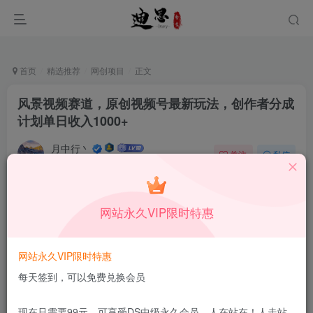
首页
精选推荐
网创项目
正文
风景视频赛道，原创视频号最新玩法，创作者分成
计划单日收入1000+
月中行丶
关注
私信
10月9日发布
0
49
12
付费资源
已售 182
网站永久VIP限时特惠
风景视频赛道，原创视频号最新玩法，创作者分成计划单日收入1000+
此内容为付费资源，请付费后查看
1.99
网站永久VIP限时特惠
限时特惠
199
￥
￥
每天签到，可以免费兑换会员
免费
免费
DS中级会员
DS高级会员
现在只需要99元，可享受DS中级永久会员，人在站在！人走站