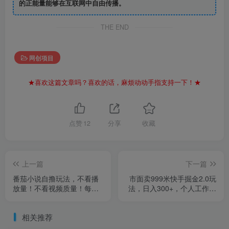
的正能量能够在互联网中自由传播。
THE END
网创项目
★喜欢这篇文章吗？喜欢的话，麻烦动动手指支持一下！★
点赞
12
分享
收藏
上一篇
下一篇
番茄小说自撸玩法，不看播
市面卖999米快手掘金2.0玩
放量！不看视频质量！每天
法，日入300+，个人工作室
1000+
均可操作
相关推荐