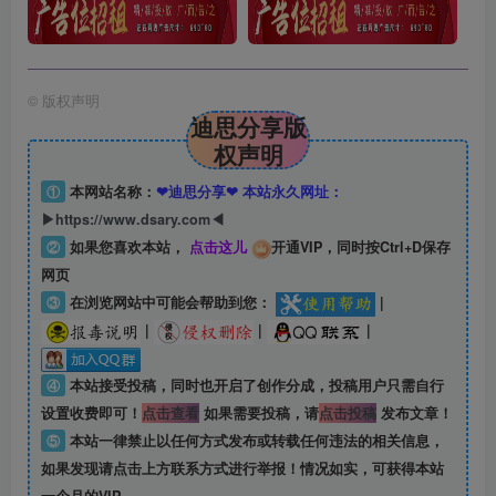
©
版权声明
迪思分享版
权声明
①
本网站名称：
❤迪思分享❤ 本站永久网址：
▶https://www.dsary.com◀
②
如果您喜欢本站，
点击这儿
开通VIP，同时按Ctrl+D保存
网页
③
在浏览网站中可能会帮助到您：
|
|
|
|
④
本站接受投稿，同时也开启了创作分成，投稿用户只需自行
设置收费即可！
点击查看
如果需要投稿，请
点击投稿
发布文章！
⑤
本站一律禁止以任何方式发布或转载任何违法的相关信息，
如果发现请点击上方联系方式进行举报！情况如实，可获得本站