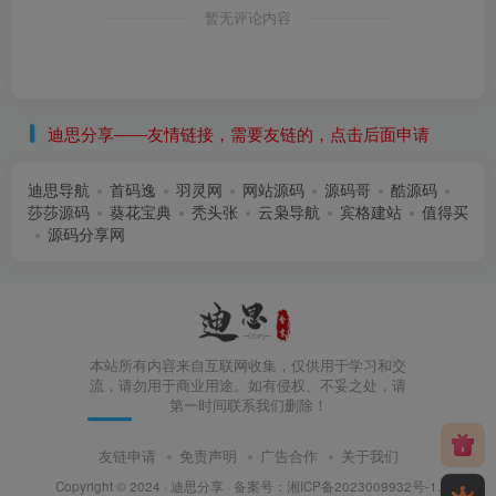
暂无评论内容
迪思分享——友情链接，需要友链的，点击后面申请
迪思导航
首码逸
羽灵网
网站源码
源码哥
酷源码
莎莎源码
葵花宝典
秃头张
云枭导航
宾格建站
值得买
源码分享网
本站所有内容来自互联网收集，仅供用于学习和交
流，请勿用于商业用途。如有侵权、不妥之处，请
第一时间联系我们删除！
友链申请
免责声明
广告合作
关于我们
Copyright © 2024 ·
迪思分享
· 备案号：
湘ICP备2023009932号-1
.