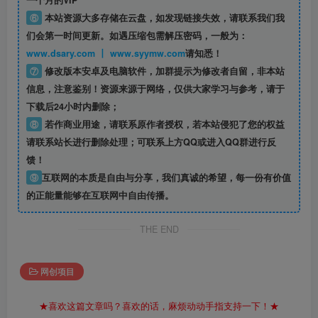
一个月的VIP
⑥
本站资源大多存储在云盘，如发现链接失效，请联系我们我
们会第一时间更新。如遇压缩包需解压密码，一般为：
www.dsary.com 丨 www.syymw.com
请知悉！
⑦
修改版本安卓及电脑软件，加群提示为修改者自留，
非本站
信息
，注意鉴别！资源来源于网络，仅供大家学习与参考，请于
下载后24小时内删除；
⑧
若作商业用途，请联系原作者授权，若本站侵犯了您的权益
请联系站长进行删除处理；可联系上方QQ或进入QQ群进行反
馈！
⑨
互联网的本质是自由与分享，我们真诚的希望，每一份有价值
的正能量能够在互联网中自由传播。
THE END
网创项目
★喜欢这篇文章吗？喜欢的话，麻烦动动手指支持一下！★