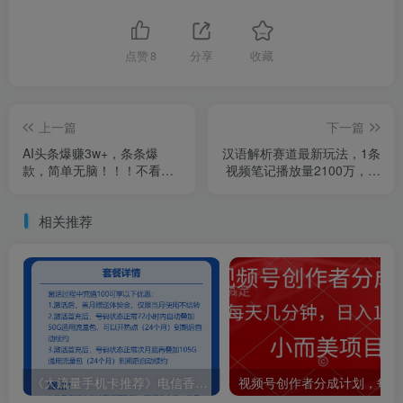
点赞
8
分享
收藏
上一篇
下一篇
AI头条爆赚3w+，条条爆
汉语解析赛道最新玩法，1条
款，简单无脑！！！不看后
视频笔记播放量2100万，单
悔一辈子
日变现1000+
相关推荐
《大流量手机卡推荐》电信香妃卡29元包155G通用+30G定向+通话0.1元/分钟
视频