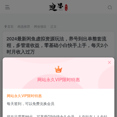
首页
精选推荐
网创项目
正文
2024最新闲鱼虚拟资源玩法，养号到出单整套流
程，多管道收益，零基础小白快手上手，每天2小
时月收入过万
月中行丶
关注
私信
9月19日发布
0
63
8
网站永久VIP限时特惠
付费资源
已售 122
2024最新闲鱼虚拟资源玩法，养号到出单整套流程，多管道收益，零基础小白快手上手，每天2小时月收入过万
网站永久VIP限时特惠
此内容为付费资源，请付费后查看
1.99
每天签到，可以免费兑换会员
限时特惠
199
￥
￥
免费
免费
DS中级会员
DS高级会员
现在只需要99元，可享受DS中级永久会员，人在站在！人走站