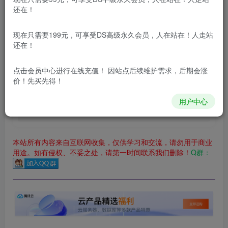
还在！
立即购买
现在只需要199元，可享受DS高级永久会员，人在站在！人走站
您当前未登录！建议登陆后购买，可保存购买订单
还在！
更新及时
极速下载
安全绿色
网盘下载
点击会员中心
进行在线充值！ 因站点后续维护需求，后期会涨
本站付费资源为网络虚拟产品，由于网络资源具有极快的可复制性，一
价！先买先得！
本站内容分为：
登录回复下载，
积分下载，
RMB下载，
积分下
用户中心
载及登录回复下载，都为
免费资源，
积分只需签到就可以获
得！
本站所有内容来自互联网收集，仅供学习和交流，请勿用于商业
用途。如有侵权、不妥之处，请第一时间联系我们删除！
Q群：