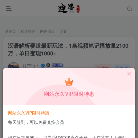
首页
精选推荐
网创项目
正文
汉语解析赛道最新玩法，1条视频笔记播放量2100
万，单日变现1000+
月中行丶
关注
私信
9月19日更新
0
34
6
付费资源
已售 131
网站永久VIP限时特惠
汉语解析赛道最新玩法，1条视频笔记播放量2100万，单日变现1000+
此内容为付费资源，请付费后查看
1.99
网站永久VIP限时特惠
限时特惠
199
￥
￥
每天签到，可以免费兑换会员
免费
免费
DS中级会员
DS高级会员
现在只需要99元，可享受DS中级永久会员，人在站在！人走站