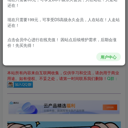
立即购买
还在！
您当前未登录！建议登陆后购买，可保存购买订单
现在只需要199元，可享受DS高级永久会员，人在站在！人走站
更新及时
极速下载
安全绿色
网盘下载
还在！
本站付费资源为网络虚拟产品，由于网络资源具有极快的可复制性，一
点击会员中心
进行在线充值！ 因站点后续维护需求，后期会涨
价！先买先得！
本站内容分为：
登录回复下载，
积分下载，
RMB下载，
积分下
载及登录回复下载，都为
免费资源，
积分只需签到就可以获
得！
用户中心
本站所有内容来自互联网收集，仅供学习和交流，请勿用于商业
用途。如有侵权、不妥之处，请第一时间联系我们删除！
Q群：