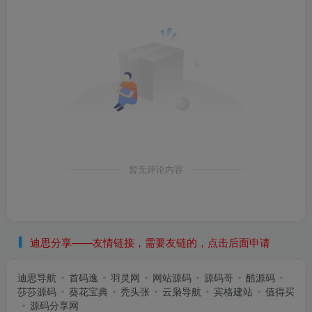
暂无评论内容
迪思分享——友情链接，需要友链的，点击后面申请
迪思导航
首码逸
羽灵网
网站源码
源码哥
酷源码
莎莎源码
葵花宝典
秃头张
云枭导航
宾格建站
值得买
源码分享网