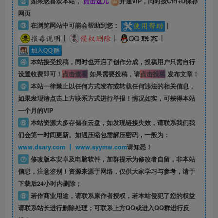
②
如果您喜欢本站，
点击这儿
开通VIP，同时按Ctrl+D保存
网页
③
在浏览网站中可能会帮助到您：
|
|
|
|
④
本站接受投稿，同时也开启了创作分成，投稿用户只需自行
设置收费即可！
点击查看
如果需要投稿，请
点击投稿
发布文章！
⑤
本站一律禁止以任何方式发布或转载任何违法的相关信息，
如果发现请点击上方联系方式进行举报！情况如实，可获得本站
一个月的VIP
⑥
本站资源大多存储在云盘，如发现链接失效，请联系我们我
们会第一时间更新。如遇压缩包需解压密码，一般为：
www.dsary.com 丨 www.syymw.com
请知悉！
⑦
修改版本安卓及电脑软件，加群提示为修改者自留，
非本站
信息
，注意鉴别！资源来源于网络，仅供大家学习与参考，请于
下载后24小时内删除；
⑧
若作商业用途，请联系原作者授权，若本站侵犯了您的权益
请联系站长进行删除处理；可联系上方QQ或进入QQ群进行反