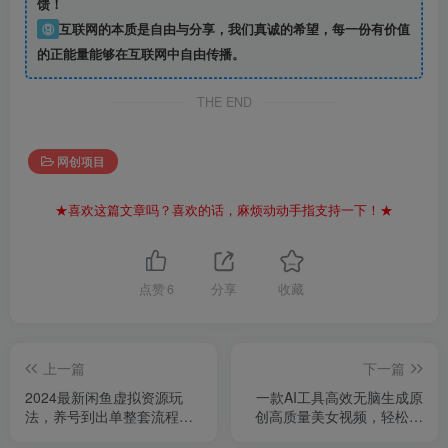
馈！
⑨
互联网的本质是自由与分享，我们真诚的希望，每一份有价值
的正能量能够在互联网中自由传播。
THE END
网创项目
★喜欢这篇文章吗？喜欢的话，麻烦动动手指支持一下！★
点赞
6
分享
收藏
上一篇
下一篇
2024最新闲鱼虚拟资源玩
一款AI工具高效无脑生成原
法，养号到出单整套流程，
创高质量美女视频，轻松上
多管道收益，零基础小白快
手，小白也能日入1000+