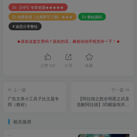
【VIP】专享资源★★★★★
免费资源（注册即可下载）★★★
整站源码
# 迪思分享整站
★喜欢这篇文章吗？喜欢的话，麻烦动动手指支持一下！★
点赞
102
分享
收藏
上一篇
下一篇
广告文章小工具子比主题专
【阿拉德之怒全明星之武圣
用（教程）
觉醒阿拉德】3D横版闯关手
游-最新单机一键镜像-打包
Linux服务端源码-视频架设
相关推荐
教程-GM总运营WEB管理后
台-新版多功能GM授权后台-
安卓苹果IOS双端版本！