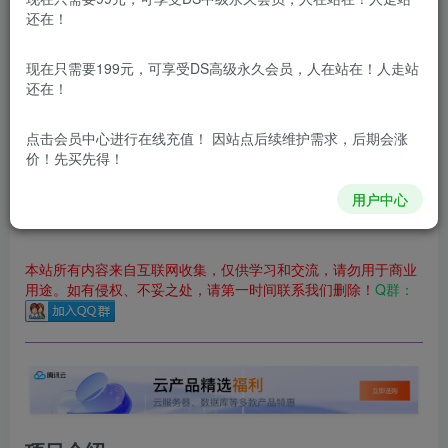
还在！
您当前未登录！建议登陆后购买，可保存购买订单
更新及时
极速下载
安全绿色
网盘下载
现在只需要199元，可享受DS高级永久会员，人在站在！人走站
迪思分享网站
还在！
本站付费资源为网络虚拟产品，由于网络资源具有极快的可复制性，一
点击会员中心
进行在线充值！ 因站点后续维护需求，后期会涨
价！先买先得！
本站内容分为：
登录回复下载，
积分下载，
RMB下载，
积分下
载及登录回复下载，都为
免费资源，
积分只需签到就可以获
用户中心
得！
本站所有内容来自互联网收集，仅供学习和交流，请勿用于商业
用途。如有侵权、不妥之处，请第一时间联系我们删除！
Q群：