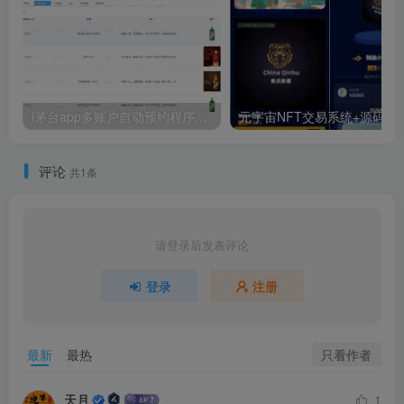
i茅台app多账户自动预约程序系统源码
元宇宙NFT交易系统+源码数字
评论
共1条
请登录后发表评论
登录
注册
只看作者
最新
最热
天月
1