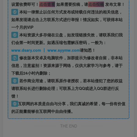
设置收费即可！
点击查看
如果需要投稿，请
点击投稿
发布文章！
⑤
本站一律禁止以任何方式发布或转载任何违法的相关信息，
如果发现请点击上方联系方式进行举报！情况如实，可获得本站
一个月的VIP
⑥
本站资源大多存储在云盘，如发现链接失效，请联系我们我
们会第一时间更新。如遇压缩包需解压密码，一般为：
www.dsary.com 丨 www.syymw.com
请知悉！
⑦
修改版本安卓及电脑软件，加群提示为修改者自留，
非本站
信息
，注意鉴别！资源来源于网络，仅供大家学习与参考，请于
下载后24小时内删除；
⑧
若作商业用途，请联系原作者授权，若本站侵犯了您的权益
请联系站长进行删除处理；可联系上方QQ或进入QQ群进行反
馈！
⑨
互联网的本质是自由与分享，我们真诚的希望，每一份有价值
的正能量能够在互联网中自由传播。
THE END