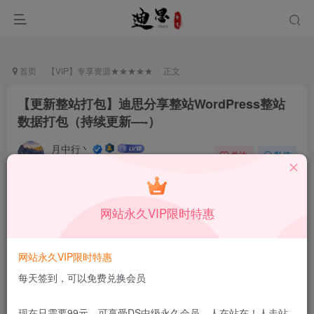
首页
【VIP】专享资源★★★★★
正文
【更新整站打包】迪思分享整站WordPress整站
数据打包（持续更新—-）
月中行丶
关注
私信
10月14日更新
1
5.6W+
102
付费资源
已售 101
网站永久VIP限时特惠
【更新整站打包】迪思分享整站WordPress整站数据打包（持续更新—-）
此内容为付费资源，请付费后查看
188
网站永久VIP限时特惠
限时特惠
￥
每天签到，可以免费兑换会员
立即购买
现在只需要99元，可享受DS中级永久会员，人在站在！人走站