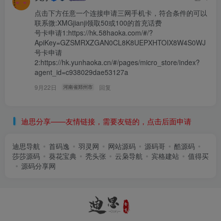
点击下方任意一个连接申请三网手机卡，符合条件的可以
联系微:XMGjianji领取50或100的首充话费

号卡申请1:https://hk.58haoka.com/#/?
ApiKey=GZSMRXZGAN0CL8K8UEPXHTOIX8W4S0WJ

​号卡申请
2:https://hk.yunhaoka.cn/#/pages/micro_store/index?
agent_id=c938029dae53127a ​
9月22日
回复
河南省郑州市
迪思分享——友情链接，需要友链的，点击后面申请
迪思导航
首码逸
羽灵网
网站源码
源码哥
酷源码
莎莎源码
葵花宝典
秃头张
云枭导航
宾格建站
值得买
源码分享网