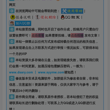
网页
③
在浏览网站中可能会帮助到您：
|
|
|
|
④
本站接受投稿，同时也开启了创作分成，投稿用户只需自行
设置收费即可！
点击查看
如果需要投稿，请
点击投稿
发布文章！
⑤
本站一律禁止以任何方式发布或转载任何违法的相关信息，
如果发现请点击上方联系方式进行举报！情况如实，可获得本站
一个月的VIP
⑥
本站资源大多存储在云盘，如发现链接失效，请联系我们我
们会第一时间更新。如遇压缩包需解压密码，一般为：
www.dsary.com 丨 www.syymw.com
请知悉！
⑦
修改版本安卓及电脑软件，加群提示为修改者自留，
非本站
信息
，注意鉴别！资源来源于网络，仅供大家学习与参考，请于
下载后24小时内删除；
⑧
若作商业用途，请联系原作者授权，若本站侵犯了您的权益
请联系站长进行删除处理；可联系上方QQ或进入QQ群进行反
馈！