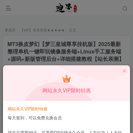
首页
【VIP】专享资源★★★★★
正文
MT3换皮梦幻【梦三皇城尊享挂机版】2025最新
整理单机一键即玩镜像服务端+Linux手工服务端
+源码+新版管理后台+详细搭建教程【站长亲测】
月中行丶
关注
私信
7月1日更新
0
91
10
网站永久VIP限时特惠
付费资源
已售 112
MT3换皮梦幻【梦三皇城尊享挂机版】2025最新整理单机一键即玩镜像服务端+Linux手工服务端+源码+新版管理后台+详细搭建教程【站长亲测】
网站永久VIP限时特惠
此内容为付费资源，请付费后查看
9.9
每天签到，可以免费兑换会员
限时特惠
99
￥
￥
1.99
免费
DS中级会员
￥
DS高级会员
现在只需要99元，可享受DS中级永久会员，人在站在！人走站