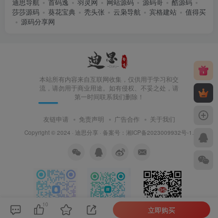
迪思导航
首码逸
羽灵网
网站源码
源码哥
酷源码
莎莎源码
葵花宝典
秃头张
云枭导航
宾格建站
值得买
源码分享网
本站所有内容来自互联网收集，仅供用于学习和交
流，请勿用于商业用途。如有侵权、不妥之处，请
第一时间联系我们删除！
友链申请
免责声明
广告合作
关于我们
Copyright © 2024 ·
迪思分享
· 备案号：
湘ICP备2023009932号-1
.
10
立即购买