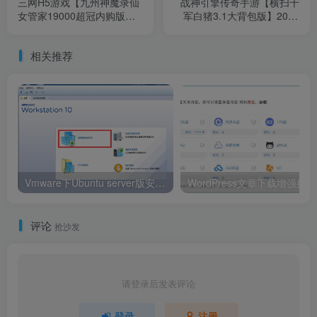
三网H5游戏【九州神魔录仙
战神引擎传奇手游【横扫千
女管家19000超冠内购版】
军白猪3.1大背包版】2025
2025最新整理单机一键即玩
整理特色服务端+大雷音寺
镜像端+Linux手工服务端+转
+深海帝国+九层妖塔【站长
相关推荐
表工具+管理后台+GM加币
亲测】
授权后台+教程【站长亲测】
Vmware下Ubuntu server版安装图文教程
Wo
评论
抢沙发
请登录后发表评论
登录
注册