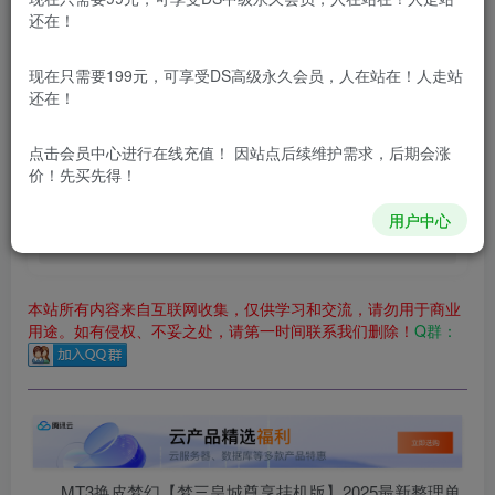
还在！
立即购买
现在只需要199元，可享受DS高级永久会员，人在站在！人走站
您当前未登录！建议登陆后购买，可保存购买订单
还在！
更新及时
极速下载
安全绿色
网盘下载
点击会员中心
进行在线充值！ 因站点后续维护需求，后期会涨
本站付费资源为网络虚拟产品，由于网络资源具有极快的可复制性，一
价！先买先得！
本站内容分为：
登录回复下载，
积分下载，
RMB下载，
积分下
用户中心
载及登录回复下载，都为
免费资源，
积分只需签到就可以获
得！
本站所有内容来自互联网收集，仅供学习和交流，请勿用于商业
用途。如有侵权、不妥之处，请第一时间联系我们删除！
Q群：
MT3换皮梦幻【梦三皇城尊享挂机版】2025最新整理单