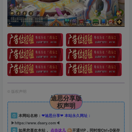
©
版权声明
迪思分享版
权声明
①
本网站名称：
❤迪思分享❤ 本站永久网址：
▶https://www.dsary.com◀
②
如果您喜欢本站，
点击这儿
开通VIP，同时按Ctrl+D保存