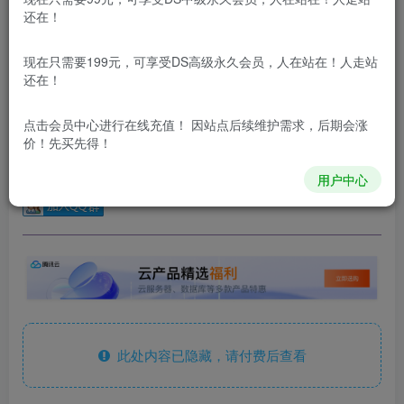
还在！
您当前未登录！建议登陆后购买，可保存购买订单
更新及时
极速下载
安全绿色
网盘下载
现在只需要199元，可享受DS高级永久会员，人在站在！人走站
还在！
本站内容分为：
登录回复下载，
积分下载，
RMB下载，
积分下
载及登录回复下载，都为
免费资源，
积分只需签到就可以获
得！
点击会员中心
进行在线充值！ 因站点后续维护需求，后期会涨
价！先买先得！
本站所有内容来自互联网收集，仅供学习和交流，请勿用于商业
用户中心
用途。如有侵权、不妥之处，请第一时间联系我们删除！
Q群：
此处内容已隐藏，请付费后查看