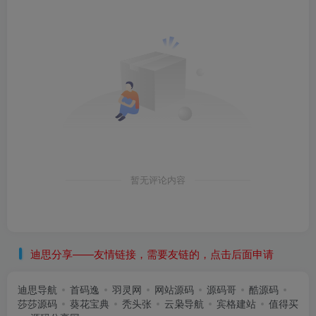
暂无评论内容
迪思分享——友情链接，需要友链的，点击后面申请
迪思导航
首码逸
羽灵网
网站源码
源码哥
酷源码
莎莎源码
葵花宝典
秃头张
云枭导航
宾格建站
值得买