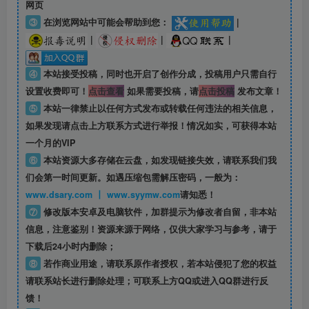
网页
③
在浏览网站中可能会帮助到您：
|
|
|
|
④
本站接受投稿，同时也开启了创作分成，投稿用户只需自行
设置收费即可！
点击查看
如果需要投稿，请
点击投稿
发布文章！
⑤
本站一律禁止以任何方式发布或转载任何违法的相关信息，
如果发现请点击上方联系方式进行举报！情况如实，可获得本站
一个月的VIP
⑥
本站资源大多存储在云盘，如发现链接失效，请联系我们我
们会第一时间更新。如遇压缩包需解压密码，一般为：
www.dsary.com 丨 www.syymw.com
请知悉！
⑦
修改版本安卓及电脑软件，加群提示为修改者自留，
非本站
信息
，注意鉴别！资源来源于网络，仅供大家学习与参考，请于
下载后24小时内删除；
⑧
若作商业用途，请联系原作者授权，若本站侵犯了您的权益
请联系站长进行删除处理；可联系上方QQ或进入QQ群进行反
馈！