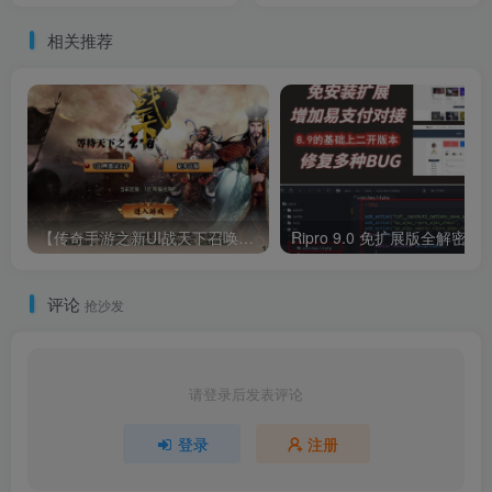
相关推荐
【传奇手游之新UI战天下召唤卡版】单职业复古特色战神引擎传奇手游-Win服务端源码视频架设教程-安卓苹果IOS双端版本！
Ripro 9.0 免扩展版全解密无后门 Wo
评论
抢沙发
请登录后发表评论
登录
注册