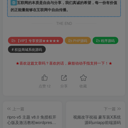
⑨
互联网的本质是自由与分享，我们真诚的希望，每一份有价值
的正能量能够在互联网中自由传播。
THE END
【VIP】专享资源★★★★★
PHP源码
程序源码
# 权益商城系统源码
★喜欢这篇文章吗？喜欢的话，麻烦动动手指支持一下！★
点赞
12
分享
收藏
上一篇
下一篇
ripro-v5 主题 v8.0 免授权开
视频改字祝福 豪车装X系统
心版及激活教程wordpress
源码uniapp前端源码
主题