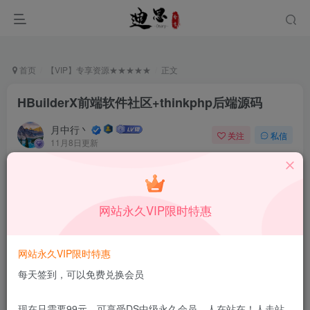
首页
【VIP】专享资源★★★★★
正文
HBuilderX前端软件社区+thinkphp后端源码
月中行丶
关注
私信
11月8日更新
0
76
10
免费资源
已售 32
HBuilderX前端软件社区+thinkphp后端源码
网站永久VIP限时特惠
此内容为免费资源，请登录后查看
登录查看
网站永久VIP限时特惠
更新及时
极速下载
安全绿色
网盘下载
每天签到，可以免费兑换会员
本站付费资源为网络虚拟产品，由于网络资源具有极快的可复制性，一
现在只需要99元，可享受DS中级永久会员，人在站在！人走站