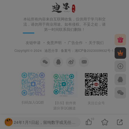
本站所有内容来自互联网收集，仅供用于学习和交
流，请勿用于商业用途。如有侵权、不妥之处，请
第一时间联系我们删除！
友链申请
免责声明
广告合作
关于我们
Copyright © 2024 ·
迪思分享
· 备案号：
湘ICP备2023009932号-1
.
扫码加入QQ群
【D.S】软件资
关注公众号
源分享QQ频道
10
24年1月1日起，留纯数字或无任何意义的字眼，第一次封禁1天，第二次7天，第三次永久！请勿提交无任何意义的字母串！