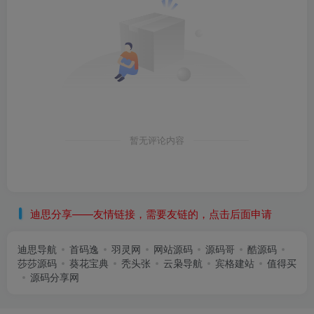
暂无评论内容
迪思分享——友情链接，需要友链的，点击后面申请
迪思导航
首码逸
羽灵网
网站源码
源码哥
酷源码
莎莎源码
葵花宝典
秃头张
云枭导航
宾格建站
值得买
源码分享网