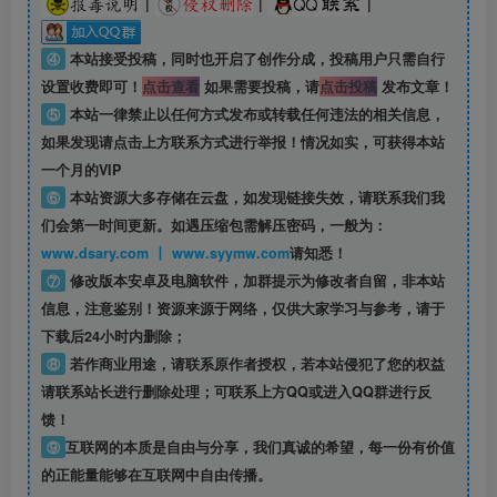
|
|
|
④
本站接受投稿，同时也开启了创作分成，投稿用户只需自行
设置收费即可！
点击查看
如果需要投稿，请
点击投稿
发布文章！
⑤
本站一律禁止以任何方式发布或转载任何违法的相关信息，
如果发现请点击上方联系方式进行举报！情况如实，可获得本站
一个月的VIP
⑥
本站资源大多存储在云盘，如发现链接失效，请联系我们我
们会第一时间更新。如遇压缩包需解压密码，一般为：
www.dsary.com 丨 www.syymw.com
请知悉！
⑦
修改版本安卓及电脑软件，加群提示为修改者自留，
非本站
信息
，注意鉴别！资源来源于网络，仅供大家学习与参考，请于
下载后24小时内删除；
⑧
若作商业用途，请联系原作者授权，若本站侵犯了您的权益
请联系站长进行删除处理；可联系上方QQ或进入QQ群进行反
馈！
⑨
互联网的本质是自由与分享，我们真诚的希望，每一份有价值
的正能量能够在互联网中自由传播。