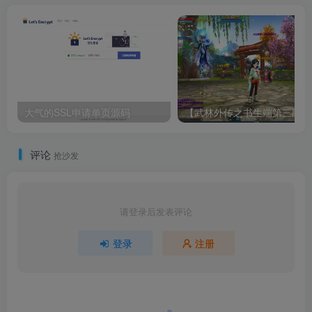
大气的SSL申请单页源码
【武林外传
评论
抢沙发
请登录后发表评论
登录
注册