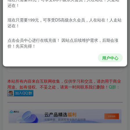
还在！
立即购买
现在只需要199元，可享受DS高级永久会员，人在站在！人走站
您当前未登录！建议登陆后购买，可保存购买订单
还在！
更新及时
极速下载
安全绿色
网盘下载
点击会员中心
进行在线充值！ 因站点后续维护需求，后期会涨
本站付费资源为网络虚拟产品，由于网络资源具有极快的可复制性，一
价！先买先得！
本站内容分为：
登录回复下载，
积分下载，
RMB下载，
积分下
用户中心
载及登录回复下载，都为
免费资源，
积分只需签到就可以获
得！
本站所有内容来自互联网收集，仅供学习和交流，请勿用于商业
用途。如有侵权、不妥之处，请第一时间联系我们删除！
Q群：