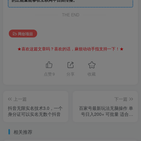
THE END
网创项目
★喜欢这篇文章吗？喜欢的话，麻烦动动手指支持一下！★
点赞
9
分享
收藏
上一篇
下一篇
抖音无限实名技术3.0，一个
百家号最新玩法无脑操作 单
身分证可以实名无数个抖音
号日入200+ 可批量 适合新
手小白
相关推荐