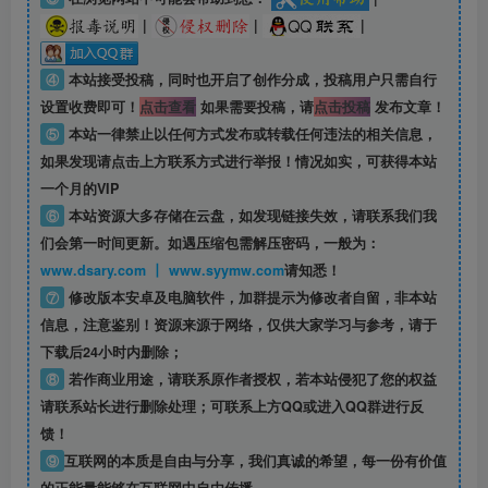
|
|
|
④
本站接受投稿，同时也开启了创作分成，投稿用户只需自行
设置收费即可！
点击查看
如果需要投稿，请
点击投稿
发布文章！
⑤
本站一律禁止以任何方式发布或转载任何违法的相关信息，
如果发现请点击上方联系方式进行举报！情况如实，可获得本站
一个月的VIP
⑥
本站资源大多存储在云盘，如发现链接失效，请联系我们我
们会第一时间更新。如遇压缩包需解压密码，一般为：
www.dsary.com 丨 www.syymw.com
请知悉！
⑦
修改版本安卓及电脑软件，加群提示为修改者自留，
非本站
信息
，注意鉴别！资源来源于网络，仅供大家学习与参考，请于
下载后24小时内删除；
⑧
若作商业用途，请联系原作者授权，若本站侵犯了您的权益
请联系站长进行删除处理；可联系上方QQ或进入QQ群进行反
馈！
⑨
互联网的本质是自由与分享，我们真诚的希望，每一份有价值
的正能量能够在互联网中自由传播。