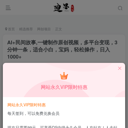
首页
精选推荐
网创项目
正文
AI+民间故事,一键制作原创视频，多平台变现，3
分钟一条，适合小白，宝妈，轻松操作，日入
1000+
月中行丶
关注
私信
9月9日更新
0
58
9
网站永久VIP限时特惠
付费资源
已售 167
AI+民间故事,一键制作原创视频，多平台变现，3分钟一条，适合小白，宝妈，轻松操作，日入1000+
网站永久VIP限时特惠
此内容为付费资源，请付费后查看
9.9
每天签到，可以免费兑换会员
限时特惠
199
￥
￥
免费
免费
DS中级会员
DS高级会员
现在只需要99元，可享受DS中级永久会员，人在站在！人走站