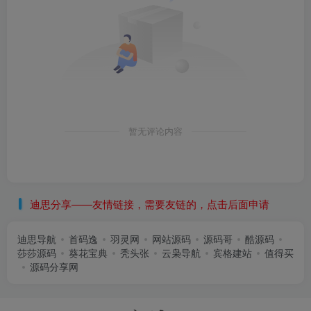
暂无评论内容
迪思分享——友情链接，需要友链的，点击后面申请
迪思导航
首码逸
羽灵网
网站源码
源码哥
酷源码
莎莎源码
葵花宝典
秃头张
云枭导航
宾格建站
值得买
源码分享网