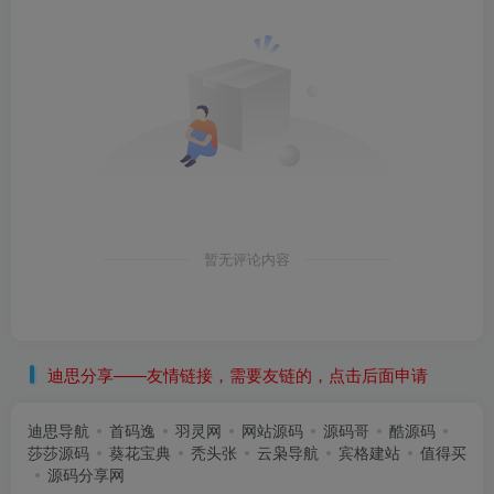
暂无评论内容
迪思分享——友情链接，需要友链的，点击后面申请
迪思导航
首码逸
羽灵网
网站源码
源码哥
酷源码
莎莎源码
葵花宝典
秃头张
云枭导航
宾格建站
值得买
源码分享网