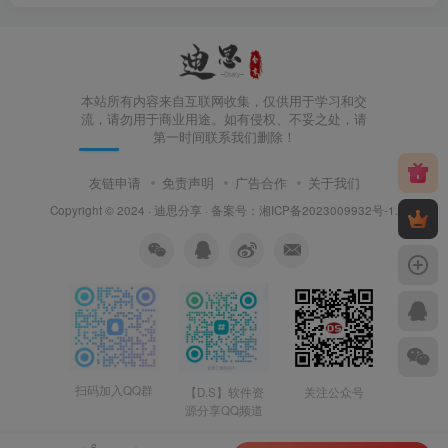
本站所有内容来自互联网收集，仅供用于学习和交
流，请勿用于商业用途。如有侵权、不妥之处，请
第一时间联系我们删除！
友链申请
免责声明
广告合作
关于我们
Copyright © 2024 ·
迪思分享
· 备案号：
湘ICP备2023009932号-1
.
扫码加入QQ群
【D.S】软件资
关注公众号
源分享QQ频道
6