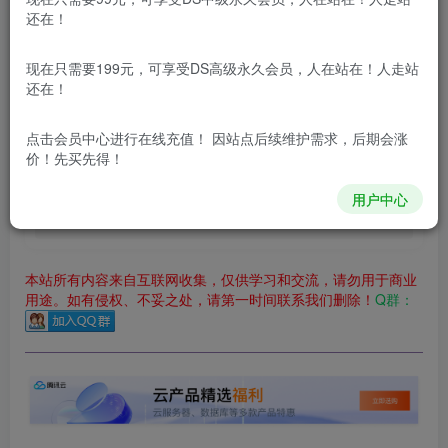
还在！
立即购买
现在只需要199元，可享受DS高级永久会员，人在站在！人走站
您当前未登录！建议登陆后购买，可保存购买订单
还在！
更新及时
极速下载
安全绿色
网盘下载
点击会员中心
进行在线充值！ 因站点后续维护需求，后期会涨
本站付费资源为网络虚拟产品，由于网络资源具有极快的可复制性，一
价！先买先得！
本站内容分为：
登录回复下载，
积分下载，
RMB下载，
积分下
用户中心
载及登录回复下载，都为
免费资源，
积分只需签到就可以获
得！
本站所有内容来自互联网收集，仅供学习和交流，请勿用于商业
用途。如有侵权、不妥之处，请第一时间联系我们删除！
Q群：