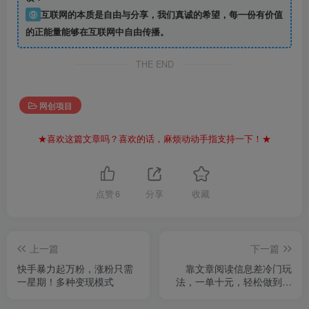
⑨
互联网的本质是自由与分享，我们真诚的希望，每一份有价值
的正能量能够在互联网中自由传播。
THE END
网创项目
★喜欢这篇文章吗？喜欢的话，麻烦动动手指支持一下！★
点赞
6
分享
收藏
上一篇
下一篇
快手暴力起万粉，涨粉只需
靠文章阅读信息差冷门玩
一星期！多种变现模式
法，一单十元，轻松做到日
入2000+