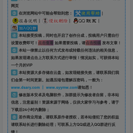
网页
③
在浏览网站中可能会帮助到您：
|
|
|
|
④
本站接受投稿，同时也开启了创作分成，投稿用户只需自行
设置收费即可！
点击查看
如果需要投稿，请
点击投稿
发布文章！
⑤
本站一律禁止以任何方式发布或转载任何违法的相关信息，
如果发现请点击上方联系方式进行举报！情况如实，可获得本站
一个月的VIP
⑥
本站资源大多存储在云盘，如发现链接失效，请联系我们我
们会第一时间更新。如遇压缩包需解压密码，一般为：
www.dsary.com 丨 www.syymw.com
请知悉！
⑦
修改版本安卓及电脑软件，加群提示为修改者自留，
非本站
信息
，注意鉴别！资源来源于网络，仅供大家学习与参考，请于
下载后24小时内删除；
⑧
若作商业用途，请联系原作者授权，若本站侵犯了您的权益
请联系站长进行删除处理；可联系上方QQ或进入QQ群进行反
馈！