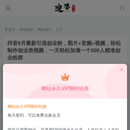
首页
精选推荐
网创项目
正文
抖音9月最新引流创业粉，图片+音频=视频，轻松
制作创业类视频，一天轻松加满一个500人精准创
业粉群
月中行丶
关注
私信
10月9日更新
0
40
6
网站永久VIP限时特惠
付费资源
已售 178
抖音9月最新引流创业粉，图片+音频=视频，轻松制作创业类视频，一天轻松加满一个500人精准创业粉群
网站永久VIP限时特惠
此内容为付费资源，请付费后查看
1.99
每天签到，可以免费兑换会员
限时特惠
199
￥
￥
免费
免费
DS中级会员
DS高级会员
现在只需要99元，可享受DS中级永久会员，人在站在！人走站