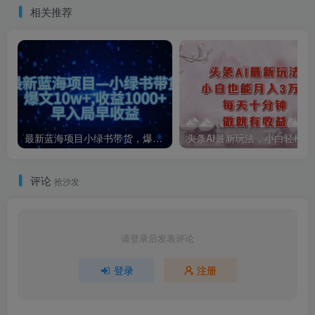
相关推荐
最新蓝海项目小绿书带货，爆文10w＋，收益1000＋，早入局早获益！！
头条AI
评论
抢沙发
请登录后发表评论
登录
注册