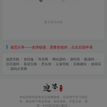
暂无评论内容
迪思分享——友情链接，需要友链的，点击后面申请
迪思导航
首码逸
羽灵网
网站源码
源码哥
酷源码
莎莎源码
葵花宝典
秃头张
云枭导航
宾格建站
值得买
源码分享网
本站所有内容来自互联网收集，仅供用于学习和交
流，请勿用于商业用途。如有侵权、不妥之处，请
第一时间联系我们删除！