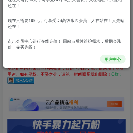
还在！
您当前未登录！建议登陆后购买，可保存购买订单
更新及时
极速下载
安全绿色
网盘下载
现在只需要199元，可享受DS高级永久会员，人在站在！人走站
还在！
本站付费资源为网络虚拟产品，由于网络资源具有极快的可复制性，一
本站内容分为：
登录回复下载，
积分下载，
RMB下载，
积分下
点击会员中心
进行在线充值！ 因站点后续维护需求，后期会涨
载及登录回复下载，都为
免费资源，
积分只需签到就可以获
价！先买先得！
得！
用户中心
本站所有内容来自互联网收集，仅供学习和交流，请勿用于商业
用途。如有侵权、不妥之处，请第一时间联系我们删除！
Q群：