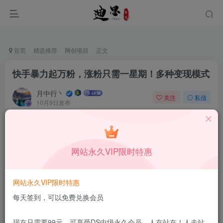
首页
精选推荐
网创项目
正文
快手暴力起万粉，涨粉只需一星期！多种变现模式
月中行丶
关注
私信
10月9日发布
0
56
12
付费资源
已售 90
快手暴力起万粉，涨粉只需一星期！多种变现模式
网站永久VIP限时特惠
此内容为付费资源，请付费后查看
1.99
限时特惠
199
￥
￥
网站永久VIP限时特惠
免费
免费
DS中级会员
DS高级会员
每天签到，可以免费兑换会员
立即购买
现在只需要99元，可享受DS中级永久会员，人在站在！人走站