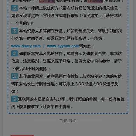
设置收费即可！
点击查看
如果需要投稿，请
点击投稿
发布文章！
⑤
本站一律禁止以任何方式发布或转载任何违法的相关信息，
如果发现请点击上方联系方式进行举报！情况如实，可获得本站
一个月的VIP
⑥
本站资源大多存储在云盘，如发现链接失效，请联系我们我
们会第一时间更新。如遇压缩包需解压密码，一般为：
www.dsary.com 丨 www.syymw.com
请知悉！
⑦
修改版本安卓及电脑软件，加群提示为修改者自留，
非本站
信息
，注意鉴别！资源来源于网络，仅供大家学习与参考，请于
下载后24小时内删除；
⑧
若作商业用途，请联系原作者授权，若本站侵犯了您的权益
请联系站长进行删除处理；可联系上方QQ或进入QQ群进行反
馈！
⑨
互联网的本质是自由与分享，我们真诚的希望，每一份有价值
的正能量能够在互联网中自由传播。
THE END