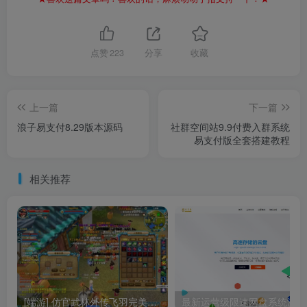
点赞
223
分享
收藏
上一篇
下一篇
浪子易支付8.29版本源码
社群空间站9.9付费入群系统
易支付版全套搭建教程
相关推荐
[端游] 仿官武林外传飞羽完美版本 附带GM工具 VM架设
最新