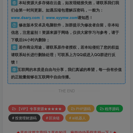
⑥
本站资源大多存储在云盘，如发现链接失效，请联系我们我
们会第一时间更新。如遇压缩包需解压密码，一般为：
www.dsary.com 丨 www.syymw.com
请知悉！
⑦
修改版本安卓及电脑软件，加群提示为修改者自留，
非本站
信息
，注意鉴别！资源来源于网络，仅供大家学习与参考，请于
下载后24小时内删除；
⑧
若作商业用途，请联系原作者授权，若本站侵犯了您的权益
请联系站长进行删除处理；可联系上方QQ或进入QQ群进行反
馈！
⑨
互联网的本质是自由与分享，我们真诚的希望，每一份有价值
的正能量能够在互联网中自由传播。
THE END
【VIP】专享资源★★★★★
PHP源码
程序源码
# 投资理财源码
# 区块链
# ai机器人
★喜欢这篇文章吗？喜欢的话，麻烦动动手指支持一下！★