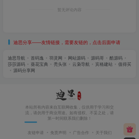
暂无评论内容
迪思分享——友情链接，需要友链的，点击后面申请
迪思导航
首码逸
羽灵网
网站源码
源码哥
酷源码
莎莎源码
葵花宝典
秃头张
云枭导航
宾格建站
值得买
源码分享网
本站所有内容来自互联网收集，仅供用于学习和交
流，请勿用于商业用途。如有侵权、不妥之处，请
第一时间联系我们删除！
友链申请
免责声明
广告合作
关于我们