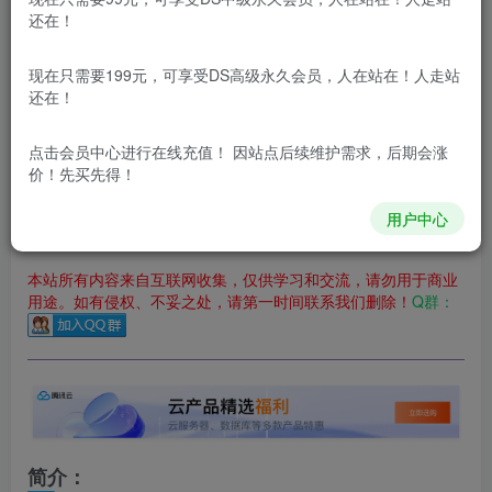
立即购买
还在！
您当前未登录！建议登陆后购买，可保存购买订单
现在只需要199元，可享受DS高级永久会员，人在站在！人走站
更新及时
极速下载
安全绿色
网盘下载
还在！
本站付费资源为网络虚拟产品，由于网络资源具有极快的可复制性，一
点击会员中心
进行在线充值！ 因站点后续维护需求，后期会涨
价！先买先得！
本站内容分为：
登录回复下载，
积分下载，
RMB下载，
积分下
载及登录回复下载，都为
免费资源，
积分只需签到就可以获
得！
用户中心
本站所有内容来自互联网收集，仅供学习和交流，请勿用于商业
用途。如有侵权、不妥之处，请第一时间联系我们删除！
Q群：
简介：