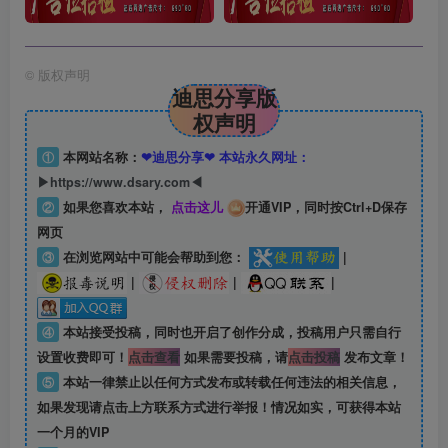
©
版权声明
迪思分享版
权声明
①
本网站名称：
❤迪思分享❤ 本站永久网址：
▶https://www.dsary.com◀
②
如果您喜欢本站，
点击这儿
开通VIP，同时按Ctrl+D保存
网页
③
在浏览网站中可能会帮助到您：
|
|
|
|
④
本站接受投稿，同时也开启了创作分成，投稿用户只需自行
设置收费即可！
点击查看
如果需要投稿，请
点击投稿
发布文章！
⑤
本站一律禁止以任何方式发布或转载任何违法的相关信息，
如果发现请点击上方联系方式进行举报！情况如实，可获得本站
一个月的VIP