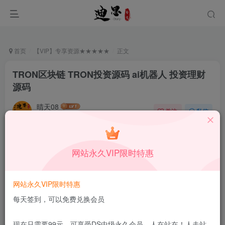
首页
【VIP】专享资源★★★★★
正文
TRON区块链 TRON投资源码 ai机器人 投资理财
源码
晴天08
关注
私信
9月6日更新
0
5.6W+
223
付费资源
已售 117
网站永久VIP限时特惠
TRON区块链 TRON投资源码 ai机器人 投资理财源码
此内容为付费资源，请付费后查看
39.9
网站永久VIP限时特惠
限时特惠
99
￥
￥
每天签到，可以免费兑换会员
19.9
9.9
DS中级会员
￥
DS高级会员
￥
现在只需要99元，可享受DS中级永久会员，人在站在！人走站