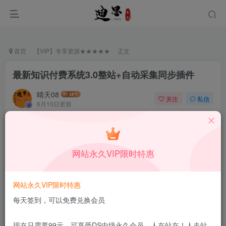
首页
【VIP】专享资源★★★★★
正文
最新知识付费系统3.0整站+自动采集同步插件
晴天08
关注
私信
6月10日更新
1
6.7W+
11
付费资源
已售 132
最新知识付费系统3.0整站+自动采集同步插件
网站永久VIP限时特惠
此内容为付费资源，请付费后查看
59.9
限时特惠
99
￥
￥
网站永久VIP限时特惠
39.9
19.9
DS中级会员
￥
DS高级会员
￥
每天签到，可以免费兑换会员
立即购买
现在只需要99元，可享受DS中级永久会员，人在站在！人走站