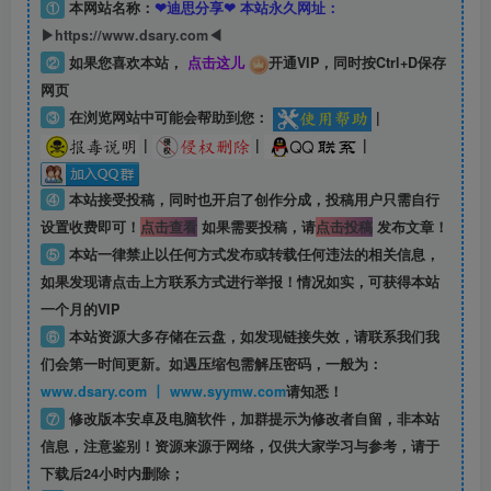
①
本网站名称：
❤迪思分享❤ 本站永久网址：
▶https://www.dsary.com◀
②
如果您喜欢本站，
点击这儿
开通VIP，同时按Ctrl+D保存
网页
③
在浏览网站中可能会帮助到您：
|
|
|
|
④
本站接受投稿，同时也开启了创作分成，投稿用户只需自行
设置收费即可！
点击查看
如果需要投稿，请
点击投稿
发布文章！
⑤
本站一律禁止以任何方式发布或转载任何违法的相关信息，
如果发现请点击上方联系方式进行举报！情况如实，可获得本站
一个月的VIP
⑥
本站资源大多存储在云盘，如发现链接失效，请联系我们我
们会第一时间更新。如遇压缩包需解压密码，一般为：
www.dsary.com 丨 www.syymw.com
请知悉！
⑦
修改版本安卓及电脑软件，加群提示为修改者自留，
非本站
信息
，注意鉴别！资源来源于网络，仅供大家学习与参考，请于
下载后24小时内删除；