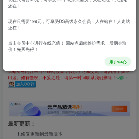
还在！
您当前未登录！建议登陆后购买，可保存购买订单
更新及时
极速下载
安全绿色
网盘下载
现在只需要199元，可享受DS高级永久会员，人在站在！人走站
还在！
本站付费资源为网络虚拟产品，由于网络资源具有极快的可复制性，一
本站内容分为：
登录回复下载，
积分下载，
RMB下载，
积分下
点击会员中心
进行在线充值！ 因站点后续维护需求，后期会涨
载及登录回复下载，都为
免费资源，
积分只需签到就可以获
价！先买先得！
得！
用户中心
本站所有内容来自互联网收集，仅供学习和交流，请勿用于商业
用途。如有侵权、不妥之处，请第一时间联系我们删除！
Q群：
最新更新：
1.修复更新到最新版本