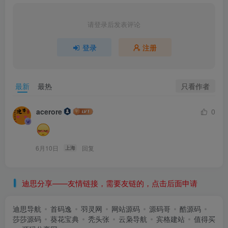
请登录后发表评论
登录
注册
只看作者
最新
最热
acerore
0
6月10日
回复
上海
迪思分享——友情链接，需要友链的，点击后面申请
迪思导航
首码逸
羽灵网
网站源码
源码哥
酷源码
莎莎源码
葵花宝典
秃头张
云枭导航
宾格建站
值得买