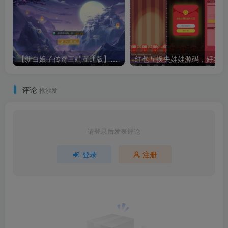
【新白娘子传奇三端互通版】经典Q萌剧情回合手游-打包Linux服务端源码视频架设教程-永久本地注册-新版多功能GM授权网页后台-苹果IOS安卓PC电脑三端版本！
红
评论
抢沙发
请登录后发表评论
登录
注册