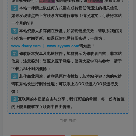
设置收费即可！
点击查看
如果需要投稿，请
点击投稿
发布文章！
⑤
本站一律禁止以任何方式发布或转载任何违法的相关信息，
如果发现请点击上方联系方式进行举报！情况如实，可获得本站
一个月的VIP
⑥
本站资源大多存储在云盘，如发现链接失效，请联系我们我
们会第一时间更新。如遇压缩包需解压密码，一般为：
www.dsary.com 丨 www.syymw.com
请知悉！
⑦
修改版本安卓及电脑软件，加群提示为修改者自留，
非本站
信息
，注意鉴别！资源来源于网络，仅供大家学习与参考，请于
下载后24小时内删除；
⑧
若作商业用途，请联系原作者授权，若本站侵犯了您的权益
请联系站长进行删除处理；可联系上方QQ或进入QQ群进行反
馈！
⑨
互联网的本质是自由与分享，我们真诚的希望，每一份有价值
的正能量能够在互联网中自由传播。
THE END