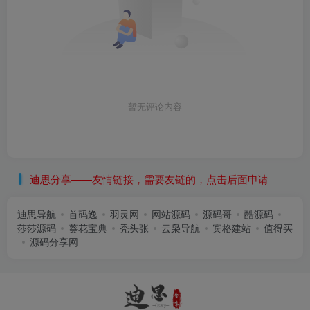
暂无评论内容
迪思分享——友情链接，需要友链的，点击后面申请
迪思导航
首码逸
羽灵网
网站源码
源码哥
酷源码
莎莎源码
葵花宝典
秃头张
云枭导航
宾格建站
值得买
源码分享网