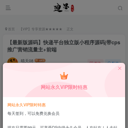
首页
【VIP】专享资源★★★★★
正文
【最新版源码】快递平台独立版小程序源码|带cps
推广营销流量主+前端
晴天08
关注
私信
3月2日更新
0
2.1W+
8
付费资源
已售 117
网站永久VIP限时特惠
【最新版源码】快递平台独立版小程序源码|带cps推广营销流量主+前端
此内容为付费资源，请付费后查看
39.9
网站永久VIP限时特惠
限时特惠
99
￥
￥
每天签到，可以免费兑换会员
19.9
9.9
DS中级会员
￥
DS高级会员
￥
现在只需要99元，可享受DS中级永久会员，人在站在！人走站