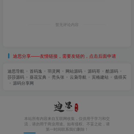
暂无评论内容
迪思分享——友情链接，需要友链的，点击后面申请
迪思导航
首码逸
羽灵网
网站源码
源码哥
酷源码
莎莎源码
葵花宝典
秃头张
云枭导航
宾格建站
值得买
源码分享网
本站所有内容来自互联网收集，仅供用于学习和交
流，请勿用于商业用途。如有侵权、不妥之处，请
第一时间联系我们删除！