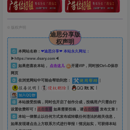
©
版权声明
迪思分享版
权声明
①
本网站名称：
❤迪思分享❤ 本站永久网址：
▶https://www.dsary.com◀
②
如果您喜欢本站，
点击这儿
开通VIP，同时按Ctrl+D保存
网页
③
在浏览网站中可能会帮助到您：
|
|
|
|
④
本站接受投稿，同时也开启了创作分成，投稿用户只需自行
设置收费即可！
点击查看
如果需要投稿，请
点击投稿
发布文章！
⑤
本站一律禁止以任何方式发布或转载任何违法的相关信息，
如果发现请点击上方联系方式进行举报！情况如实，可获得本站