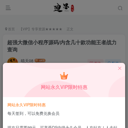
首页
【VIP】专享资源★★★★★
正文
超强大微信小程序源码/内含几十款功能王者战力
查询
晴天08
关注
私信
3月2日更新
0
2.1W+
7
付费资源
已售 158
网站永久VIP限时特惠
超强大微信小程序源码/内含几十款功能王者战力查询
此内容为付费资源，请付费后查看
9.9
网站永久VIP限时特惠
限时特惠
99
￥
￥
每天签到，可以免费兑换会员
5.99
1.99
DS中级会员
￥
DS高级会员
￥
现在只需要99元，可享受DS中级永久会员，人在站在！人走站