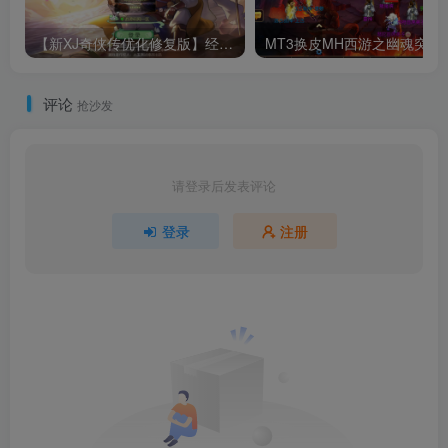
【新XJ奇侠传优化修复版】经典武侠江湖3D新国风MMORPG剧情扮演手游-最新整理单机一键即玩镜像端-打包Linux服务端源码视频架设教程-安卓版本！
MT3换皮MH西游之幽魂突破美少女成长记尊享挂机
评论
抢沙发
请登录后发表评论
登录
注册