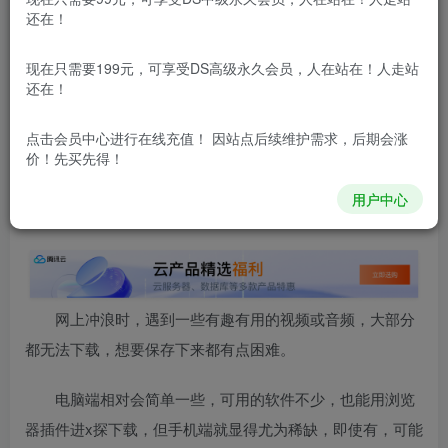
还在！
更新及时
极速下载
安全绿色
网盘下载
本站内容分为：
登录回复下载，
积分下载，
RMB下载，
积分下
现在只需要199元，可享受DS高级永久会员，人在站在！人走站
载及登录回复下载，都为
免费资源，
积分只需签到就可以获
还在！
得！
点击会员中心
进行在线充值！ 因站点后续维护需求，后期会涨
本站所有内容来自互联网收集，仅供学习和交流，请勿用于商业
价！先买先得！
用途。如有侵权、不妥之处，请第一时间联系我们删除！
Q群：
用户中心
网上冲浪时，遇到一些有趣有用的视频或音频，大部分
都无法下载，想要保存下来都有点困难。
电脑端相对会简单一些，可用的软件不少，也能用浏览
器插件进x探下载，但手机端就显得尤为稀缺，即使有，可能