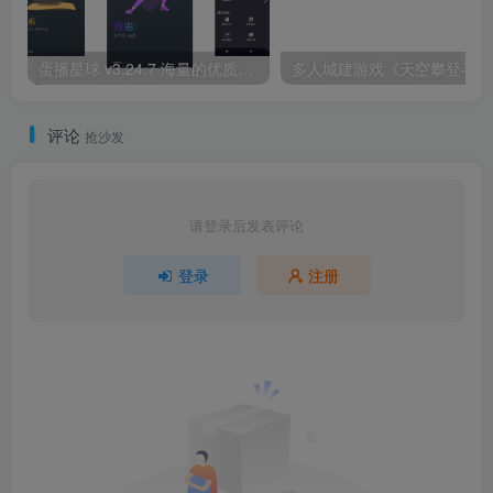
蛋播星球 v3.24.7 海量的优质大片，去广告优化版
多
评论
抢沙发
请登录后发表评论
登录
注册