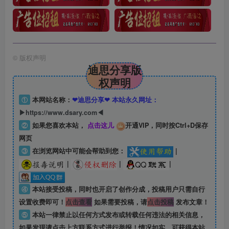
©
版权声明
迪思分享版
权声明
①
本网站名称：
❤迪思分享❤ 本站永久网址：
▶https://www.dsary.com◀
②
如果您喜欢本站，
点击这儿
开通VIP，同时按Ctrl+D保存
网页
③
在浏览网站中可能会帮助到您：
|
|
|
|
④
本站接受投稿，同时也开启了创作分成，投稿用户只需自行
设置收费即可！
点击查看
如果需要投稿，请
点击投稿
发布文章！
⑤
本站一律禁止以任何方式发布或转载任何违法的相关信息，
如果发现请点击上方联系方式进行举报！情况如实，可获得本站