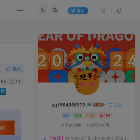
发布
私信
55
13
qq1564856979
关注
3
0
35
194
这家伙很懒，什么都没有写...
【推荐】
独立游戏洪荒:我挂机成圣即将上线，都来看看