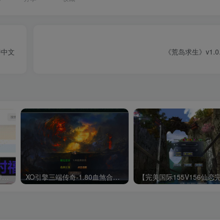
持中文
《荒岛求生》v1.0.
给WordPress网站增加一个带时间的led广告牌
XO引擎三端传奇-1.80血煞合击Win服务端源码(2025.2.15)