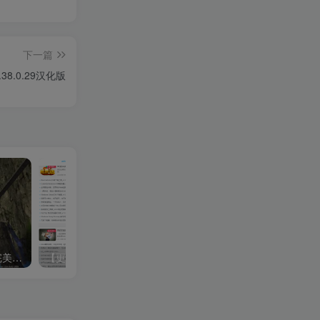
下一篇
38.0.29汉化版
【完美国际155V156仙恋完美6大职业】3D魔幻RPG角色扮演剧情任务端游 | 最新整理单机镜像端 | 一键安装Linux服务端源码 | 架设视频教程 | GM管理后台与工具 | 配套网页注册与完整PC客户端！
【更新整站打包】迪思分享整站WordPress整站数据打包（持续更新—-）