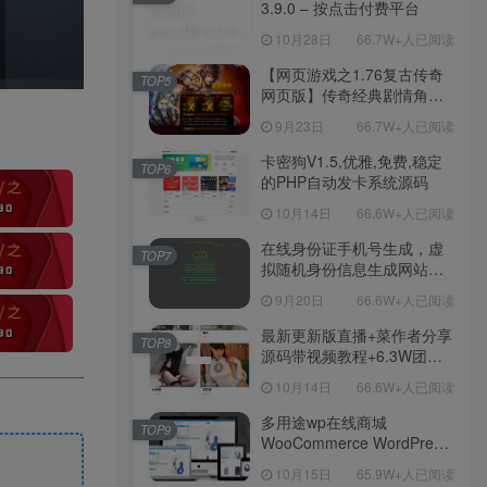
授权物品后台-九层妖塔-法宠
3.9.0 – 按点击付费平台
系统-历练殿堂-尸家重地-GM
10月28日
66.7W+人已阅读
直冲网页后台-安卓苹果IOS
双端版本！
【网页游戏之1.76复古传奇
TOP5
网页版】传奇经典剧情角色
扮演网页游戏-一键单机-打包
9月23日
66.7W+人已阅读
Win服务端源码视频架设教
程！
卡密狗V1.5,优雅,免费,稳定
TOP6
的PHP自动发卡系统源码
10月14日
66.6W+人已阅读
在线身份证手机号生成，虚
TOP7
拟随机身份信息生成网站源
码
9月20日
66.6W+人已阅读
最新更新版直播+菜作者分享
TOP8
源码带视频教程+6.3W团购
新后台带游戏设置版本源码
10月14日
66.6W+人已阅读
【源码+教程】
多用途wp在线商城
TOP9
WooCommerce WordPress
主题
10月15日
65.9W+人已阅读