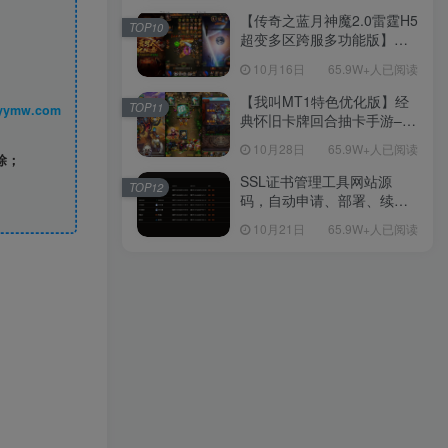
【传奇之蓝月神魔2.0雷霆H5
TOP10
超变多区跨服多功能版】三
网H5全网通传奇手游-最新整
10月16日
65.9W+人已阅读
理单机一键即玩镜像端-打包
Linux服务端源码-视频架设
【我叫MT1特色优化版】经
TOP11
丨 www.syymw.com
教程
典怀旧卡牌回合抽卡手游–打
包Linux服务端源码视频架设
10月28日
65.9W+人已阅读
教程-多功能GM后台工具-网
除；
页注册-安卓版本！
SSL证书管理工具网站源
TOP12
码，自动申请、部署、续期
网站证书
10月21日
65.9W+人已阅读