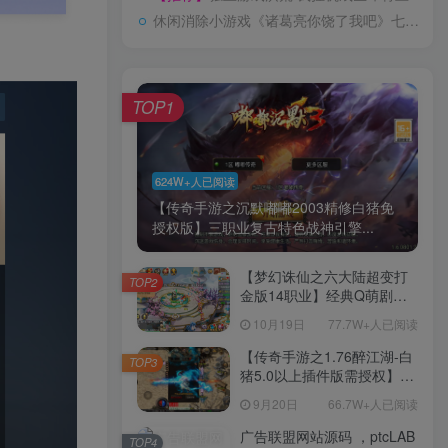
休闲消除小游戏《诸葛亮你饶了我吧》七月份上架微信小游戏，支持中文
TOP1
624W+人已阅读
【传奇手游之沉默嘟嘟2003精修白猪免
授权版】三职业复古特色战神引擎...
【梦幻诛仙之六大陆超变打
TOP2
金版14职业】经典Q萌剧情
回合手游-一键镜像-打包
10月19日
77.7W+人已阅读
Linux服务端源码视频架设教
程-新版多功能GM网页后台
【传奇手游之1.76醉江湖-白
TOP3
工具-安卓苹果IOS双端版
猪5.0以上插件版需授权】三
本！
职业复古特色战神引擎传奇
9月20日
66.7W+人已阅读
手游-Win服务端源码视频架
设教程-新版GM多功能网页
广告联盟网站源码 ，ptcLAB
TOP4