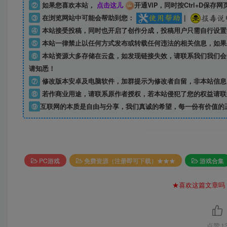
②
如果您喜欢本站，
点击这儿
开通VIP，同时按Ctrl+D保存网
③
在浏览网站中可能会帮助到您：
|
④
本站接受投稿，同时也开启了创作分成，投稿用户只需自行设置
⑤
本站一律禁止以任何方式发布或转载任何违法的相关信息，如果
⑥
本站资源大多存储在云盘，如发现链接失效，请联系我们我们会
请知悉！
⑦
修改版本安卓及电脑软件，加群提示为修改者自留，
非本站信息
⑧
若作商业用途，请联系原作者授权，若本站侵犯了您的权益请联
⑨
互联网的本质是自由与分享，我们真诚的希望，每一份有价值的
PC游戏
免费资源（注册即可下载）★★★
游戏合集
★喜欢这篇文章吗
点赞
1