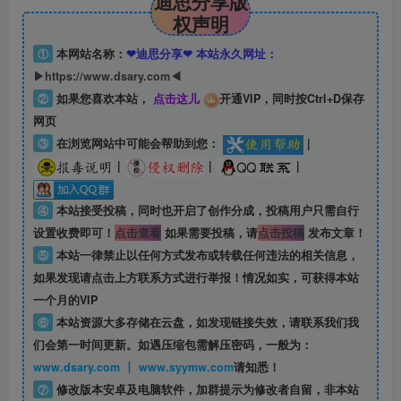
迪思分享版
权声明
①
本网站名称：
❤迪思分享❤ 本站永久网址：
▶https://www.dsary.com◀
②
如果您喜欢本站，
点击这儿
开通VIP，同时按Ctrl+D保存
网页
③
在浏览网站中可能会帮助到您：
|
|
|
|
④
本站接受投稿，同时也开启了创作分成，投稿用户只需自行
设置收费即可！
点击查看
如果需要投稿，请
点击投稿
发布文章！
⑤
本站一律禁止以任何方式发布或转载任何违法的相关信息，
如果发现请点击上方联系方式进行举报！情况如实，可获得本站
一个月的VIP
⑥
本站资源大多存储在云盘，如发现链接失效，请联系我们我
们会第一时间更新。如遇压缩包需解压密码，一般为：
www.dsary.com 丨 www.syymw.com
请知悉！
⑦
修改版本安卓及电脑软件，加群提示为修改者自留，
非本站