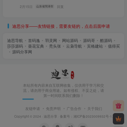
2月15日
回复
山东省菏泽市
迪思分享——友情链接，需要友链的，点击后面申请
迪思导航
首码逸
羽灵网
网站源码
源码哥
酷源码
莎莎源码
葵花宝典
秃头张
云枭导航
宾格建站
值得买
源码分享网
本站所有内容来自互联网收集，仅供用于学习和交
流，请勿用于商业用途。如有侵权、不妥之处，请
第一时间联系我们删除！
友链申请
免责声明
广告合作
关于我们
Copyright © 2024 ·
迪思分享
· 备案号：
湘ICP备2023009932号-1
.