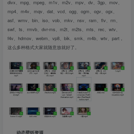
divx、mpg、mpeg、m1v、m2v、mpv、dv、3gp、mov、
mp4、m4v、mqv、dat、vcd、ogg、ogm、ogv、ogx、
asf、wmv、bin、iso、vob、mkv、nsv、ram、flv、rm、
swf、ts、rmvb、dvr-ms、m2t、m2ts、mts、rec、wtv、
f4v、hdmov、webm、vp8、bik、smk、m4b、wtv、part，
这么多种格式大家就随意放就好了。
动态壁纸资源