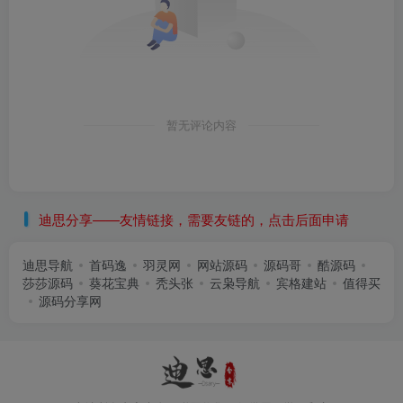
暂无评论内容
迪思分享——友情链接，需要友链的，点击后面申请
迪思导航
首码逸
羽灵网
网站源码
源码哥
酷源码
莎莎源码
葵花宝典
秃头张
云枭导航
宾格建站
值得买
源码分享网