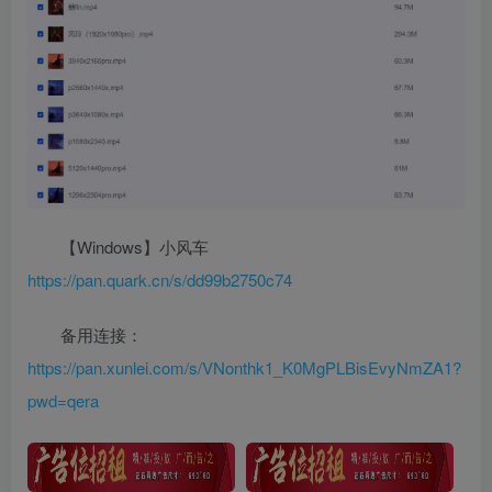
【Windows】小风车
https://pan.quark.cn/s/dd99b2750c74
备用连接：
https://pan.xunlei.com/s/VNonthk1_K0MgPLBisEvyNmZA1?
pwd=qera