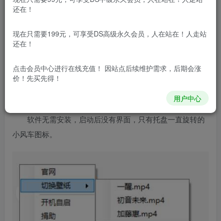
件”小风车”，它可以让你的任何视频做成动态壁纸，今天就
还在！
分享给大家。另外，再给大家分享一些动态壁纸视频资源。
现在只需要199元，可享受DS高级永久会员，人在站在！人走站
小风车（Windows）
还在！
“小风车”是一款超级迷你的动态壁纸软件，主软件压缩
点击会员中心
进行在线充值！ 因站点后续维护需求，后期会涨
价！先买先得！
后只有14mb，占用内存在1%-3%，这可能是互联网上最小
的动态视频壁纸软件了
用户中心
软件无需安装，启动后没有界面，只有托盘一直旋转的
小风车图标。