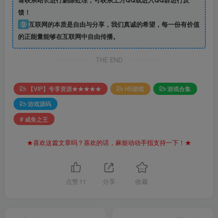
请联系站长进行删除处理；可联系上方QQ或进入QQ群进行反
馈！
⑨
互联网的本质是自由与分享，我们真诚的希望，每一份有价值
的正能量能够在互联网中自由传播。
THE END
【VIP】专享资源★★★★★
H5游戏
游戏合集
游戏源码
# 咸鱼之王
★喜欢这篇文章吗？喜欢的话，麻烦动动手指支持一下！★
点赞
11
分享
收藏