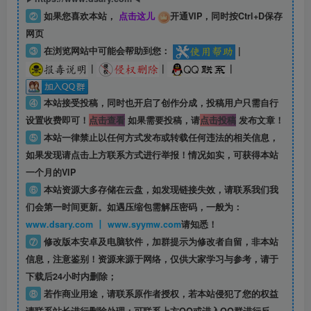
②
如果您喜欢本站，
点击这儿
开通VIP，同时按Ctrl+D保存
网页
③
在浏览网站中可能会帮助到您：
|
|
|
|
④
本站接受投稿，同时也开启了创作分成，投稿用户只需自行
设置收费即可！
点击查看
如果需要投稿，请
点击投稿
发布文章！
⑤
本站一律禁止以任何方式发布或转载任何违法的相关信息，
如果发现请点击上方联系方式进行举报！情况如实，可获得本站
一个月的VIP
⑥
本站资源大多存储在云盘，如发现链接失效，请联系我们我
们会第一时间更新。如遇压缩包需解压密码，一般为：
www.dsary.com 丨 www.syymw.com
请知悉！
⑦
修改版本安卓及电脑软件，加群提示为修改者自留，
非本站
信息
，注意鉴别！资源来源于网络，仅供大家学习与参考，请于
下载后24小时内删除；
⑧
若作商业用途，请联系原作者授权，若本站侵犯了您的权益