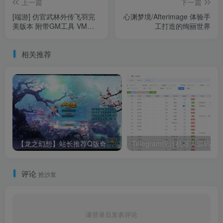
上一篇
下一篇
[端游] 仿官武林外传飞羽完
心渊梦境/Afterimage 体验手
美版本 附带GM工具 VM架
工打造的绚丽世界
设
相关推荐
【龙之幻想】站长推荐Q版奇幻RPG角色扮演游戏 – Win服务端源码视频架设教程（GM工具、外网搭建、完整PC客户端）
Teleg
评论
抢沙发
请登录后发表评论