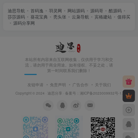
迪思导航
首码逸
羽灵网
网站源码
源码哥
酷源码
莎莎源码
葵花宝典
秃头张
云枭导航
宾格建站
值得买
源码分享网
本站所有内容来自互联网收集，仅供用于学习和交
流，请勿用于商业用途。如有侵权、不妥之处，请
第一时间联系我们删除！
友链申请
免责声明
广告合作
关于我们
Copyright © 2024 ·
迪思分享
· 备案号：
湘ICP备2023009932号-1
.