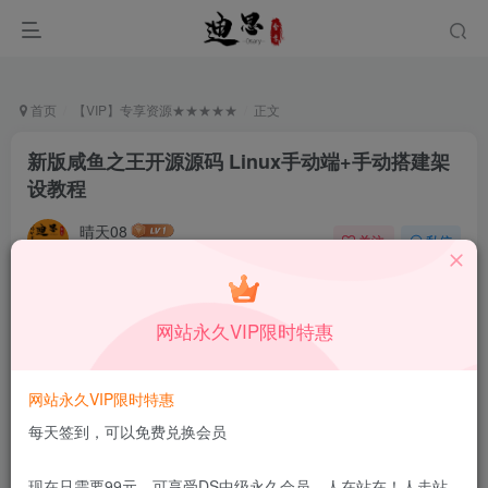
首页
【VIP】专享资源★★★★★
正文
新版咸鱼之王开源源码 Linux手动端+手动搭建架
设教程
晴天08
关注
私信
6月3日发布
0
2W+
11
付费资源
已售 185
网站永久VIP限时特惠
新版咸鱼之王开源源码 Linux手动端+手动搭建架设教程
此内容为付费资源，请付费后查看
39.9
网站永久VIP限时特惠
限时特惠
99
￥
￥
每天签到，可以免费兑换会员
29.9
9.9
DS中级会员
￥
DS高级会员
￥
现在只需要99元，可享受DS中级永久会员，人在站在！人走站