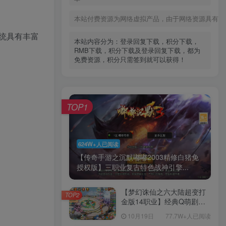
本站付费资源为网络虚拟产品，由于网络资源具有极
统具有丰富
本站内容分为：登录回复下载，积分下载，
RMB下载，积分下载及登录回复下载，都为
免费资源，积分只需签到就可以获得！
TOP1
624W+人已阅读
【传奇手游之沉默嘟嘟2003精修白猪免
授权版】三职业复古特色战神引擎...
【梦幻诛仙之六大陆超变打
TOP2
金版14职业】经典Q萌剧情
回合手游-一键镜像-打包
10月19日
77.7W+人已阅读
Linux服务端源码视频架设教