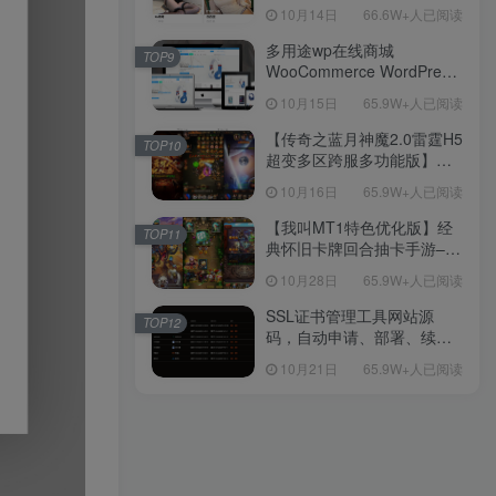
新后台带游戏设置版本源码
10月14日
66.6W+人已阅读
【源码+教程】
多用途wp在线商城
TOP9
WooCommerce WordPress
主题
10月15日
65.9W+人已阅读
【传奇之蓝月神魔2.0雷霆H5
TOP10
超变多区跨服多功能版】三
网H5全网通传奇手游-最新整
10月16日
65.9W+人已阅读
理单机一键即玩镜像端-打包
Linux服务端源码-视频架设
【我叫MT1特色优化版】经
TOP11
教程
典怀旧卡牌回合抽卡手游–打
包Linux服务端源码视频架设
10月28日
65.9W+人已阅读
教程-多功能GM后台工具-网
页注册-安卓版本！
SSL证书管理工具网站源
TOP12
码，自动申请、部署、续期
网站证书
10月21日
65.9W+人已阅读