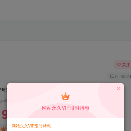
关注
0
2
牛角交友盲盒系统PHP开源的盲盒源码
此内容为付费资源，请付费后查看
网站永久VIP限时特惠
9.9
限时特惠
99
￥
￥
网站永久VIP限时特惠
3.9
1.9
DS中级会员
￥
DS高级会员
￥