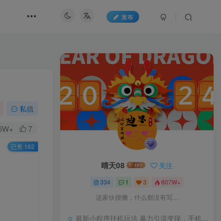
发布
私信
.6W+
7
已售 162
晴天08
关注
334
1
3
607W+
这家伙很懒，什么都没有写...
最新小程序挂机玩法 暴力引流变现，手机操作日入900+，操作简单，当天见收益