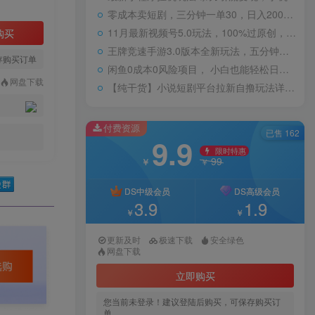
零成本卖短剧，三分钟一单30，日入2000＋，一部手机操作即可（附全网短剧资源）
11月最新视频号5.0玩法，100%过原创，小白轻松月入5位数
购买
王牌竞速手游3.0版本全新玩法，五分钟单个视频600+，变现简单，日入1500+，来就搞钱！
存购买订单
闲鱼0成本0风险项目， 小白也能轻松日入1000+简单易上手
网盘下载
【纯干货】小说短剧平台拉新自撸玩法详解-单人轻松日入500+
付费资源
已售 162
9.9
限时特惠
99
￥
￥
DS中级会员
DS高级会员
3.9
1.9
￥
￥
更新及时
极速下载
安全绿色
网盘下载
立即购买
您当前未登录！建议登陆后购买，可保存购买订
单