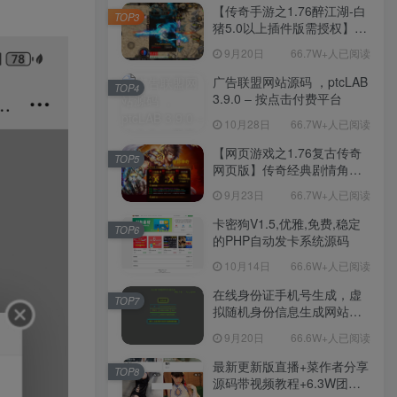
程-新版多功能GM网页后台
【传奇手游之1.76醉江湖-白
TOP3
工具-安卓苹果IOS双端版
猪5.0以上插件版需授权】三
本！
职业复古特色战神引擎传奇
9月20日
66.7W+人已阅读
手游-Win服务端源码视频架
设教程-新版GM多功能网页
广告联盟网站源码 ，ptcLAB
TOP4
授权物品后台-九层妖塔-法宠
3.9.0 – 按点击付费平台
系统-历练殿堂-尸家重地-GM
10月28日
66.7W+人已阅读
直冲网页后台-安卓苹果IOS
双端版本！
【网页游戏之1.76复古传奇
TOP5
网页版】传奇经典剧情角色
扮演网页游戏-一键单机-打包
9月23日
66.7W+人已阅读
Win服务端源码视频架设教
程！
卡密狗V1.5,优雅,免费,稳定
TOP6
的PHP自动发卡系统源码
10月14日
66.6W+人已阅读
在线身份证手机号生成，虚
TOP7
拟随机身份信息生成网站源
码
9月20日
66.6W+人已阅读
最新更新版直播+菜作者分享
TOP8
源码带视频教程+6.3W团购