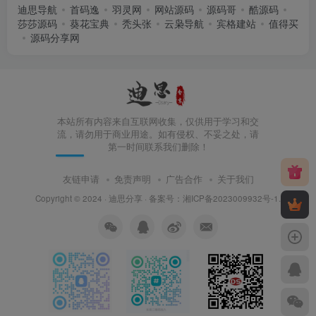
迪思导航
首码逸
羽灵网
网站源码
源码哥
酷源码
莎莎源码
葵花宝典
秃头张
云枭导航
宾格建站
值得买
源码分享网
本站所有内容来自互联网收集，仅供用于学习和交
流，请勿用于商业用途。如有侵权、不妥之处，请
第一时间联系我们删除！
友链申请
免责声明
广告合作
关于我们
Copyright © 2024 ·
迪思分享
· 备案号：
湘ICP备2023009932号-1
.