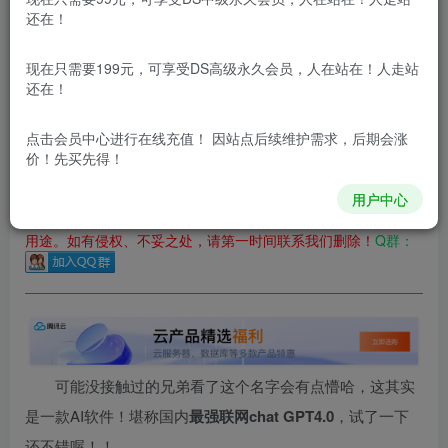
登录购买
还在！
更新及时
极速下载
安全绿色
网盘下载
现在只需要199元，可享受DS高级永久会员，人在站在！人走站
本站付费资源为网络虚拟产品，由于网络资源具有极快的可复制性，一
还在！
本站内容分为：登录回复下载，积分下载，RMB下载，积分下
点击会员中心
进行在线充值！ 因站点后续维护需求，后期会涨
载及登录回复下载，都为免费资源，积分只需签到就可以获
价！先买先得！
得！
用户中心
本站所有内容来自互联网收集，仅供学习和交流，请勿用于商业
用途。如有侵权、不妥之处，请第一时间联系我们删除！
Q群：
可能没接触过的兄弟看了这个名字会有点懵哈，这其实
是一款AI软件！堪称国内
最强联网chat GPT4.0
，试了一下
还不错喔！！