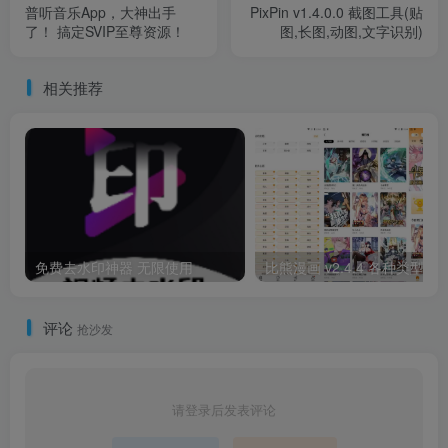
普听音乐App，大神出手
PixPin v1.4.0.0 截图工具(贴
了！ 搞定SVIP至尊资源！
图,长图,动图,文字识别)
相关推荐
免费去水印神器 无限使用
比熊漫画 v2.4.4 各种类型的漫
评论
抢沙发
请登录后发表评论