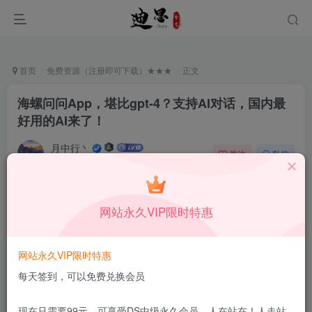
首页
免费资源（注册即可下载）★★★
正文
海螺问问App，堪比gpt-4？支持AI对话，国内最
好用的AI来了！
月中行丶
关注
私信
1月3日更新
0
144
13
付费资源
已售 156
网站永久VIP限时特惠
海螺问问App，堪比gpt-4？支持AI对话，国内最好用的AI来了！
此内容为付费资源，请付费后查看
30
网站永久VIP限时特惠
积分
每天签到，可以免费兑换会员
15
5
DS中级会员
DS高级会员
现在只需要99元，可享受DS中级永久会员，人在站在！人走站