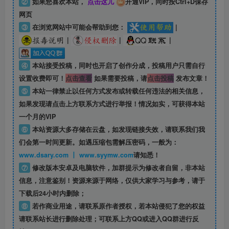
②
如果您喜欢本站，
点击这儿
开通VIP，同时按Ctrl+D保存
网页
③
在浏览网站中可能会帮助到您：
|
|
|
|
④
本站接受投稿，同时也开启了创作分成，投稿用户只需自行
设置收费即可！
点击查看
如果需要投稿，请
点击投稿
发布文章！
⑤
本站一律禁止以任何方式发布或转载任何违法的相关信息，
如果发现请点击上方联系方式进行举报！情况如实，可获得本站
一个月的VIP
⑥
本站资源大多存储在云盘，如发现链接失效，请联系我们我
们会第一时间更新。如遇压缩包需解压密码，一般为：
www.dsary.com 丨 www.syymw.com
请知悉！
⑦
修改版本安卓及电脑软件，加群提示为修改者自留，
非本站
信息
，注意鉴别！资源来源于网络，仅供大家学习与参考，请于
下载后24小时内删除；
⑧
若作商业用途，请联系原作者授权，若本站侵犯了您的权益
请联系站长进行删除处理；可联系上方QQ或进入QQ群进行反