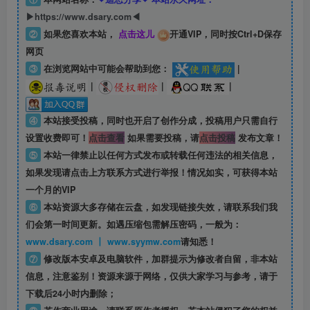
▶https://www.dsary.com◀
②
如果您喜欢本站，
点击这儿
开通VIP，同时按Ctrl+D保存
网页
③
在浏览网站中可能会帮助到您：
|
|
|
|
④
本站接受投稿，同时也开启了创作分成，投稿用户只需自行
设置收费即可！
点击查看
如果需要投稿，请
点击投稿
发布文章！
⑤
本站一律禁止以任何方式发布或转载任何违法的相关信息，
如果发现请点击上方联系方式进行举报！情况如实，可获得本站
一个月的VIP
⑥
本站资源大多存储在云盘，如发现链接失效，请联系我们我
们会第一时间更新。如遇压缩包需解压密码，一般为：
www.dsary.com 丨 www.syymw.com
请知悉！
⑦
修改版本安卓及电脑软件，加群提示为修改者自留，
非本站
信息
，注意鉴别！资源来源于网络，仅供大家学习与参考，请于
下载后24小时内删除；