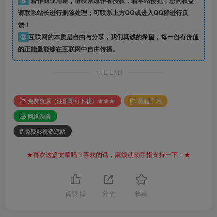
⑧
若作商业用途，请联系原作者授权，若本站侵犯了您的权益
请联系站长进行删除处理；可联系上方QQ或进入QQ群进行反
馈！
⑨
互联网的本质是自由与分享，我们真诚的希望，每一份有价值
的正能量能够在互联网中自由传播。
THE END
免费资源（注册即可下载）★★★
教程学习
网络杂谈
# 免费影视资源站
★喜欢这篇文章吗？喜欢的话，麻烦动动手指支持一下！★
点赞
12
分享
收藏