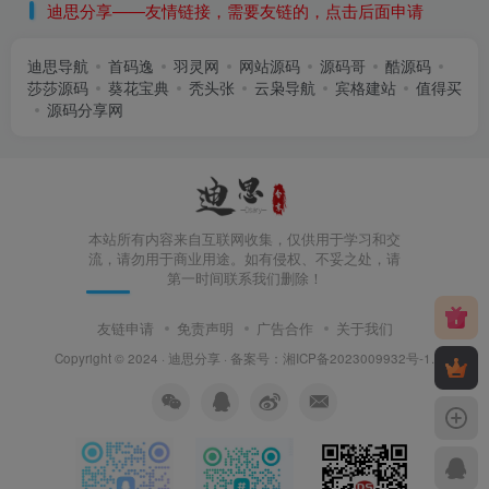
迪思分享——友情链接，需要友链的，点击后面申请
迪思导航
首码逸
羽灵网
网站源码
源码哥
酷源码
莎莎源码
葵花宝典
秃头张
云枭导航
宾格建站
值得买
源码分享网
本站所有内容来自互联网收集，仅供用于学习和交
流，请勿用于商业用途。如有侵权、不妥之处，请
第一时间联系我们删除！
友链申请
免责声明
广告合作
关于我们
Copyright © 2024 ·
迪思分享
· 备案号：
湘ICP备2023009932号-1
.