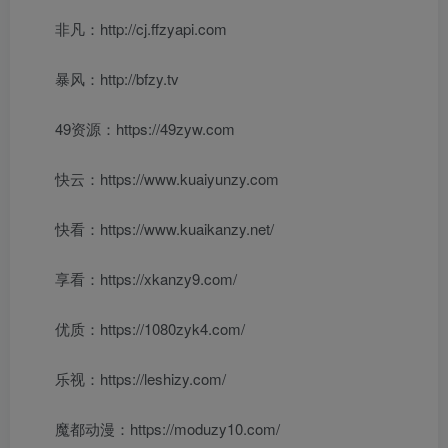
非凡：http://cj.ffzyapi.com
暴风：http://bfzy.tv
49资源：https://49zyw.com
快云：https://www.kuaiyunzy.com
快看：https://www.kuaikanzy.net/
享看：https://xkanzy9.com/
优质：https://1080zyk4.com/
乐视：https://leshizy.com/
魔都动漫：https://moduzy10.com/