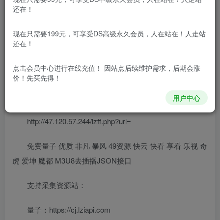
还在！
现在只需要199元，可享受DS高级永久会员，人在站在！人走站
还在！
点击会员中心
进行在线充值！ 因站点后续维护需求，后期会涨
价！先买先得！
用户中心
http://47.120.57.244/lzff.php?url=
免费量子 优质 非凡 暴风 49资源 快云 快看 享看 乐视 奇
虎 爱坤 魔都 M3U8去插播JSON接口
支持采集资源站：
量子：https://cj.lziapi.com