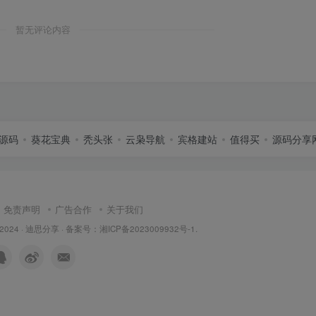
暂无评论内容
源码
葵花宝典
秃头张
云枭导航
宾格建站
值得买
源码分享
免责声明
广告合作
关于我们
 2024 ·
迪思分享
· 备案号：
湘ICP备2023009932号-1
.