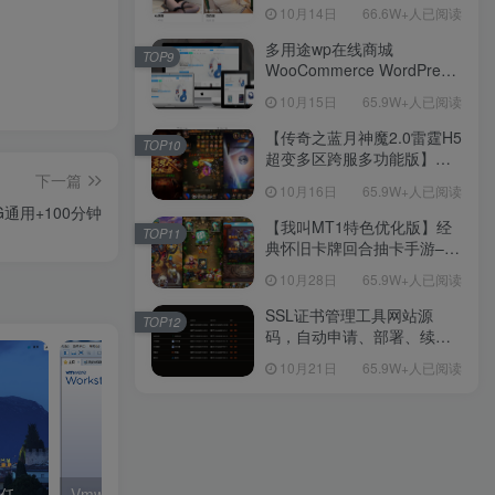
新后台带游戏设置版本源码
10月14日
66.6W+人已阅读
【源码+教程】
多用途wp在线商城
TOP9
WooCommerce WordPress
主题
10月15日
65.9W+人已阅读
【传奇之蓝月神魔2.0雷霆H5
TOP10
超变多区跨服多功能版】三
网H5全网通传奇手游-最新整
下一篇
10月16日
65.9W+人已阅读
理单机一键即玩镜像端-打包
通用+100分钟
Linux服务端源码-视频架设
【我叫MT1特色优化版】经
TOP11
教程
典怀旧卡牌回合抽卡手游–打
包Linux服务端源码视频架设
10月28日
65.9W+人已阅读
教程-多功能GM后台工具-网
页注册-安卓版本！
SSL证书管理工具网站源
TOP12
码，自动申请、部署、续期
网站证书
10月21日
65.9W+人已阅读
最新版OneTool十二合一云任务平台多任务挂机平台系统源码
Vmware下Ubuntu server版安装图文教程