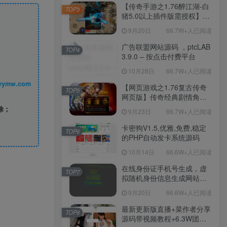
程-新版多功能GM网页后台
【传奇手游之1.76醉江湖-白
TOP3
工具-安卓苹果IOS双端版
猪5.0以上插件版需授权】三
本！
职业复古特色战神引擎传奇
9月20日
66.7W+人已阅读
手游-Win服务端源码视频架
设教程-新版GM多功能网页
广告联盟网站源码 ，ptcLAB
TOP4
授权物品后台-九层妖塔-法宠
3.9.0 – 按点击付费平台
系统-历练殿堂-尸家重地-GM
10月28日
66.7W+人已阅读
直冲网页后台-安卓苹果IOS
双端版本！
丨 www.syymw.com
【网页游戏之1.76复古传奇
TOP5
网页版】传奇经典剧情角色
扮演网页游戏-一键单机-打包
除；
9月23日
66.7W+人已阅读
Win服务端源码视频架设教
程！
卡密狗V1.5,优雅,免费,稳定
TOP6
的PHP自动发卡系统源码
10月14日
66.6W+人已阅读
在线身份证手机号生成，虚
TOP7
拟随机身份信息生成网站源
码
9月20日
66.6W+人已阅读
最新更新版直播+菜作者分享
TOP8
源码带视频教程+6.3W团购