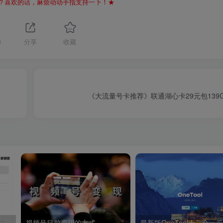
？喜欢的话，麻烦动动手指支持一下！★
3
分享
收藏
《大流量号卡推荐》联通湖心卡29元包139G
Office for Mac 月入十万的小众暴利项目
视频号目前变现的方式