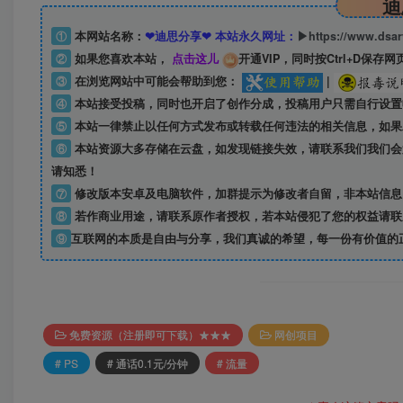
迪
①
本网站名称：
❤迪思分享❤ 本站永久网址：
▶https://www.dsa
②
如果您喜欢本站，
点击这儿
开通VIP，同时按Ctrl+D保存网
③
在浏览网站中可能会帮助到您：
|
④
本站接受投稿，同时也开启了创作分成，投稿用户只需自行设置
⑤
本站一律禁止以任何方式发布或转载任何违法的相关信息，如果
⑥
本站资源大多存储在云盘，如发现链接失效，请联系我们我们会
请知悉！
⑦
修改版本安卓及电脑软件，加群提示为修改者自留，
非本站信息
⑧
若作商业用途，请联系原作者授权，若本站侵犯了您的权益请联
⑨
互联网的本质是自由与分享，我们真诚的希望，每一份有价值的
免费资源（注册即可下载）★★★
网创项目
# PS
# 通话0.1元/分钟
# 流量