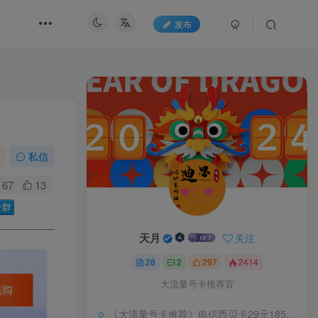
发布
私信
67
13
天月
关注
28
2
297
2414
大流量号卡推荐官
《大流量号卡推荐》电信西贝卡29元185G【发全国】