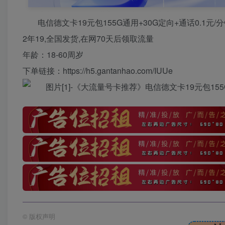
电信德文卡19元包155G通用+30G定向+通话0.1元/
2年19,全国发货,在网70天后领取流量
年龄：18-60周岁
下单链接：https://h5.gantanhao.com/IUUe
©
版权声明