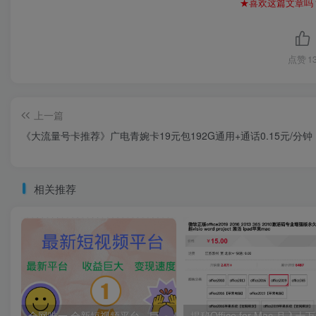
★喜欢这篇文章吗
点赞
1
上一篇
《大流量号卡推荐》广电青婉卡19元包192G通用+通话0.15元/分钟
相关推荐
全网唯一,全新短视频平台，巨头之作，想吃初期红利的速度！
揭秘