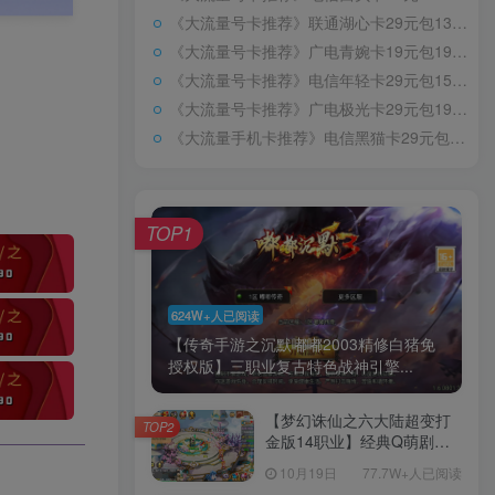
《大流量号卡推荐》联通湖心卡29元包139G通用+100分钟
《大流量号卡推荐》广电青婉卡19元包192G通用+通话0.15元/分钟
《大流量号卡推荐》电信年轻卡29元包155G通用+30G定向+100分钟通话
《大流量号卡推荐》广电极光卡29元包192G通用+通话0.15元/分钟
《大流量手机卡推荐》电信黑猫卡29元包155G通用+30G定向+通话0.1元/分钟
TOP1
624W+人已阅读
【传奇手游之沉默嘟嘟2003精修白猪免
授权版】三职业复古特色战神引擎...
【梦幻诛仙之六大陆超变打
TOP2
金版14职业】经典Q萌剧情
回合手游-一键镜像-打包
10月19日
77.7W+人已阅读
Linux服务端源码视频架设教