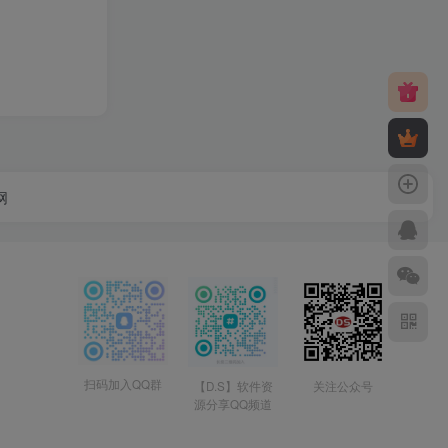
网
扫码加入QQ群
【D.S】软件资
关注公众号
源分享QQ频道