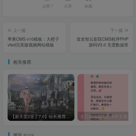
点赞
7
分享
收藏
上一篇
下一篇
苹果CMS v10模板：大橙子
首发智云影院CMS程序PHP
vfed完美版视频网站模板
源码V3.0 无需数据库
相关推荐
【新天堂2亚丁7.0】站长推荐经典3D魔幻MMORPG游戏 – Win服务端源码架设教程（GM指令、外网搭建、完整PC客户端）
生
评论
抢沙发