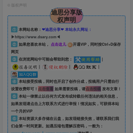
©
版权声明
迪思分享版
权声明
①
本网站名称：
❤迪思分享❤ 本站永久网址：
▶https://www.dsary.com◀
②
如果您喜欢本站，
点击这儿
开通VIP，同时按Ctrl+D保存
网页
③
在浏览网站中可能会帮助到您：
|
|
|
|
④
本站接受投稿，同时也开启了创作分成，投稿用户只需自行
设置收费即可！
点击查看
如果需要投稿，请
点击投稿
发布文章！
⑤
本站一律禁止以任何方式发布或转载任何违法的相关信息，
如果发现请点击上方联系方式进行举报！情况如实，可获得本站
一个月的VIP
⑥
本站资源大多存储在云盘，如发现链接失效，请联系我们我
们会第一时间更新。如遇压缩包需解压密码，一般为：