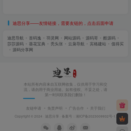
迪思分享——友情链接，需要友链的，点击后面申请
迪思导航
首码逸
羽灵网
网站源码
源码哥
酷源码
莎莎源码
葵花宝典
秃头张
云枭导航
宾格建站
值得买
源码分享网
本站所有内容来自互联网收集，仅供用于学习和交
流，请勿用于商业用途。如有侵权、不妥之处，请
第一时间联系我们删除！
友链申请
免责声明
广告合作
关于我们
Copyright © 2024 ·
迪思分享
· 备案号：
湘ICP备2023009932号-1
.