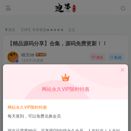
首页
【VIP】专享资源★★★★★
正文
【精品源码分享】合集，源码免费更新！！
晴天08
关注
私信
12月31日更新
0
654
7
付费资源
已售 96
【精品源码分享】合集，源码免费更新！！
网站永久VIP限时特惠
此内容为付费资源，请付费后查看
19.9
限时特惠
99
￥
￥
网站永久VIP限时特惠
15.9
9.9
DS中级会员
￥
DS高级会员
￥
每天签到，可以免费兑换会员
立即购买
现在只需要99元，可享受DS中级永久会员，人在站在！人走站