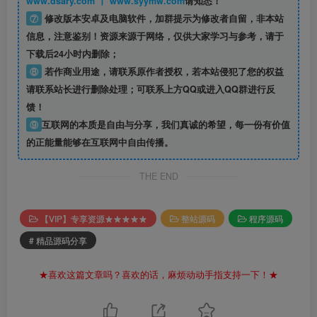
www.dsary.com 丨 www.syymw.com
请知悉！
⑦
修改版本安卓及电脑软件，加群提示为修改者自留，
非本站
信息
，注意鉴别！资源来源于网络，仅供大家学习与参考，请于
下载后24小时内删除；
⑧
若作商业用途，请联系原作者授权，若本站侵犯了您的权益
请联系站长进行删除处理；可联系上方QQ或进入QQ群进行反
馈！
⑨
互联网的本质是自由与分享，我们真诚的希望，每一份有价值
的正能量能够在互联网中自由传播。
THE END
【VIP】专享资源★★★★★
整站源码
程序源码
# 精品源码分享
★喜欢这篇文章吗？喜欢的话，麻烦动动手指支持一下！★