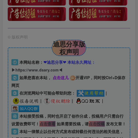
©
版权声明
迪思分享版
权声明
①
本网站名称：
❤迪思分享❤ 本站永久网址：
▶https://www.dsary.com◀
②
如果您喜欢本站，
点击这儿
开通VIP，同时按Ctrl+D保存
网页
③
在浏览网站中可能会帮助到您：
|
|
|
|
④
本站接受投稿，同时也开启了创作分成，投稿用户只需自行
设置收费即可！
点击查看
如果需要投稿，请
点击投稿
发布文章！
⑤
本站一律禁止以任何方式发布或转载任何违法的相关信息，