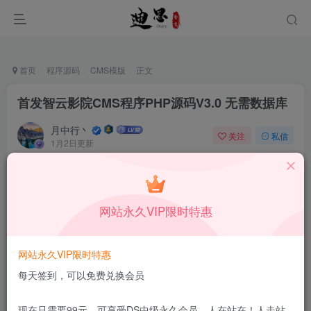
首页
程序源码
CMS模版
正文
首发智云影院CMS程序PHP源码V3.0 无需数据库
月中行丶
关注
私信
1月2日更新
0
671
10
付费资源
已售 138
首发智云影院CMS程序PHP源码V3.0 无需数据库
网站永久VIP限时特惠
此内容为付费资源，请付费后查看
30
积分
网站永久VIP限时特惠
15
5
DS中级会员
DS高级会员
每天签到，可以免费兑换会员
登录购买
现在只需要99元，可享受DS中级永久会员，人在站在！人走站