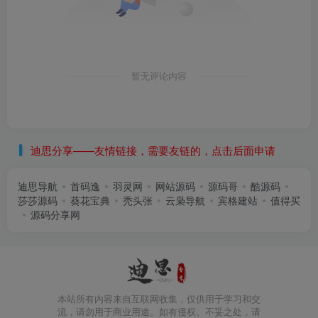
暂无评论内容
迪思分享——友情链接，需要友链的，点击后面申请
迪思导航
首码逸
羽灵网
网站源码
源码哥
酷源码
莎莎源码
葵花宝典
秃头张
云枭导航
宾格建站
值得买
源码分享网
本站所有内容来自互联网收集，仅供用于学习和交
流，请勿用于商业用途。如有侵权、不妥之处，请