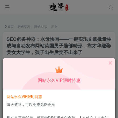
首页
教程学习
网站SEO
正文
SEO必备神器：水母快写——一键实现文章批量生
成与自动发布网站英国男子脸部畸形，靠才华迎娶
美女大学生，孩子出生后笑不出来了
十足一生
关注
私信
12月18日更新
0
59
14
网站永久VIP限时特惠
本站所有内容来自互联网收集，仅供学习和交流，请勿用于商业
用途。如有侵权、不妥之处，请第一时间联系我们删除！
Q群：
网站永久VIP限时特惠
每天签到，可以免费兑换会员
现在只需要99元，可享受DS中级永久会员，人在站在！人走站