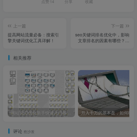
点赞
14
分享
收藏
上一篇
下一篇
提高网站流量必备：搜索引
seo关键词排名优化中，影响
擎关键词优化工具详解！
文章排名的因素有哪些？时
隔5年李咏死因被揭开，妻子
哈文道破真相，遗体为何不
相关推荐
运回国
网站SEO优化新手快速入门基础指南
月入千万的基本盘，如何破局
评论
抢沙发