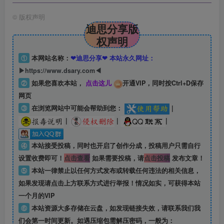
©
版权声明
迪思分享版
权声明
①
本网站名称：
❤迪思分享❤ 本站永久网址：
▶https://www.dsary.com◀
②
如果您喜欢本站，
点击这儿
开通VIP，同时按Ctrl+D保存
网页
③
在浏览网站中可能会帮助到您：
|
|
|
|
④
本站接受投稿，同时也开启了创作分成，投稿用户只需自行
设置收费即可！
点击查看
如果需要投稿，请
点击投稿
发布文章！
⑤
本站一律禁止以任何方式发布或转载任何违法的相关信息，
如果发现请点击上方联系方式进行举报！情况如实，可获得本站
一个月的VIP
⑥
本站资源大多存储在云盘，如发现链接失效，请联系我们我
们会第一时间更新。如遇压缩包需解压密码，一般为：