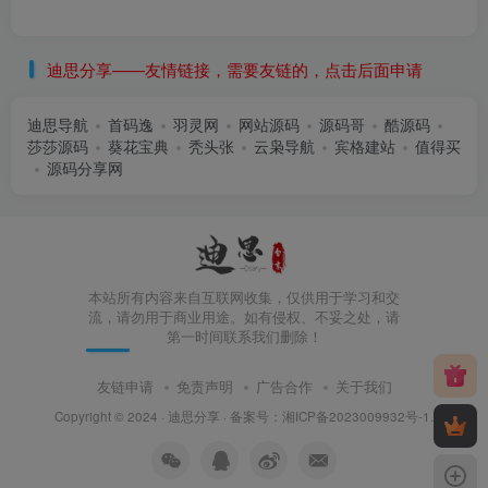
迪思分享——友情链接，需要友链的，点击后面申请
迪思导航
首码逸
羽灵网
网站源码
源码哥
酷源码
莎莎源码
葵花宝典
秃头张
云枭导航
宾格建站
值得买
源码分享网
本站所有内容来自互联网收集，仅供用于学习和交
流，请勿用于商业用途。如有侵权、不妥之处，请
第一时间联系我们删除！
友链申请
免责声明
广告合作
关于我们
Copyright © 2024 ·
迪思分享
· 备案号：
湘ICP备2023009932号-1
.