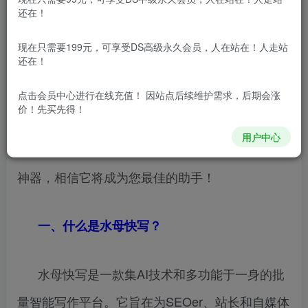
还在！
导语：想要在数字时代脱颖而出，成功吸引用
现在只需要199元，可享受DS高级永久会员，人在站在！人走站
还在！
户关注，高质量的内容输出至关重要。对于那些希
望在该领域取得优势的SEOer、站长和自媒体从业
点击会员中心
进行在线充值！ 因站点后续维护需求，后期会涨
价！先买先得！
者来说，一个合适的工具能够事半功倍。今天，我
用户中心
们将为您全面详细地介绍一款命名为“水母快写”的
神器，相信它将成为您最佳的助手！
一、什么是水母快写？
水母快写是一款集AI技术和多功能于一身的批
量智能写作平台。它旨在为SEOer、站长和自媒体