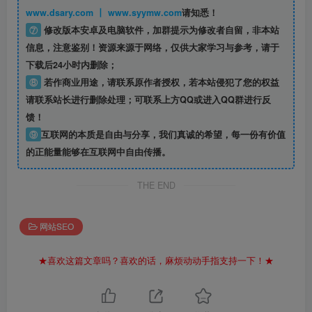
www.dsary.com 丨 www.syymw.com
请知悉！
⑦
修改版本安卓及电脑软件，加群提示为修改者自留，
非本站
信息
，注意鉴别！资源来源于网络，仅供大家学习与参考，请于
下载后24小时内删除；
⑧
若作商业用途，请联系原作者授权，若本站侵犯了您的权益
请联系站长进行删除处理；可联系上方QQ或进入QQ群进行反
馈！
⑨
互联网的本质是自由与分享，我们真诚的希望，每一份有价值
的正能量能够在互联网中自由传播。
THE END
网站SEO
★喜欢这篇文章吗？喜欢的话，麻烦动动手指支持一下！★