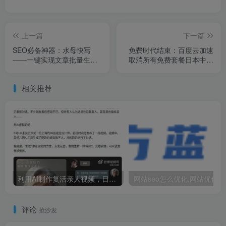
上一篇
下一篇
SEO必备神器：水母快写
免费时代结束：百度云加速
——一键实现文章批量生成
取消所有免费套餐日本中文
与自动发布网站英国男子脸
小学课本曝光，看到里面的
部畸形，靠才华迎娶美女大
内容，网友：不怕引起误会
相关推荐
学生，孩子出生后笑不出来
吗？
了
利用AI制作复活亲人视频，日入百元很轻松
网站s
评论
抢沙发