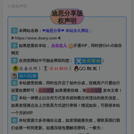
©
版权声明
迪思分享版
权声明
①
本网站名称：
❤迪思分享❤ 本站永久网址：
▶https://www.dsary.com◀
②
如果您喜欢本站，
点击这儿
开通VIP，同时按Ctrl+D保存
网页
③
在浏览网站中可能会帮助到您：
|
|
|
|
④
本站接受投稿，同时也开启了创作分成，投稿用户只需自行
设置收费即可！
点击查看
如果需要投稿，请
点击投稿
发布文章！
⑤
本站一律禁止以任何方式发布或转载任何违法的相关信息，
如果发现请点击上方联系方式进行举报！情况如实，可获得本站
一个月的VIP
⑥
本站资源大多存储在云盘，如发现链接失效，请联系我们我
们会第一时间更新。如遇压缩包需解压密码，一般为：