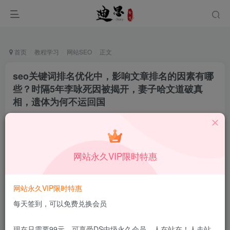
首页
教程学习
网站SEO
正文
seo关键词排名优化中，影响文章排名的因素有哪
些？时隔5年李咏死因被揭开，妻子哈文道破真
相，遗体为何不运回国
十足一生
关注
私信
12月18日更新
0
45
7
网站永久VIP限时特惠
本站所有内容来自互联网收集，仅供学习和交流，请勿用于商业
用途。如有侵权、不妥之处，请第一时间联系我们删除！
Q群：
网站永久VIP限时特惠
每天签到，可以免费兑换会员
现在只需要99元，可享受DS中级永久会员，人在站在！人走站