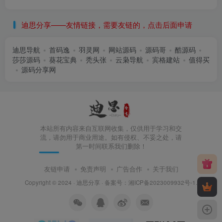
迪思分享——友情链接，需要友链的，点击后面申请
迪思导航
首码逸
羽灵网
网站源码
源码哥
酷源码
莎莎源码
葵花宝典
秃头张
云枭导航
宾格建站
值得买
源码分享网
本站所有内容来自互联网收集，仅供用于学习和交
流，请勿用于商业用途。如有侵权、不妥之处，请
第一时间联系我们删除！
友链申请
免责声明
广告合作
关于我们
Copyright © 2024 ·
迪思分享
· 备案号：
湘ICP备2023009932号-1
.