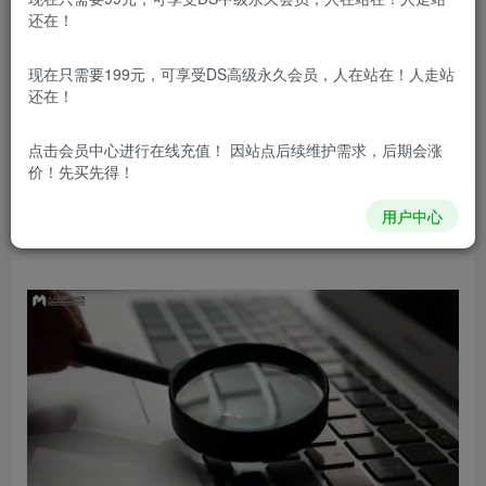
还在！
要想在高权重网站上文章排名比较好得需要做
现在只需要199元，可享受DS高级永久会员，人在站在！人走站
还在！
SAO的优化，但究竟要如何做呢？让我们一起看看
下面的这一篇文章，这篇文章主要分享关于影响文
点击会员中心
进行在线充值！ 因站点后续维护需求，后期会涨
价！先买先得！
章排名的因素有哪些的相关内容，大家一起看看
用户中心
吧！