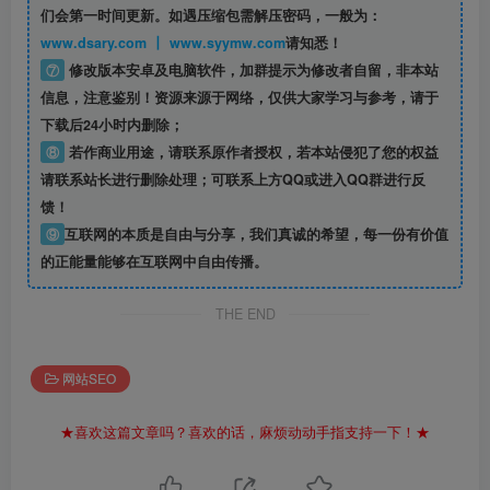
们会第一时间更新。如遇压缩包需解压密码，一般为：
www.dsary.com 丨 www.syymw.com
请知悉！
⑦
修改版本安卓及电脑软件，加群提示为修改者自留，
非本站
信息
，注意鉴别！资源来源于网络，仅供大家学习与参考，请于
下载后24小时内删除；
⑧
若作商业用途，请联系原作者授权，若本站侵犯了您的权益
请联系站长进行删除处理；可联系上方QQ或进入QQ群进行反
馈！
⑨
互联网的本质是自由与分享，我们真诚的希望，每一份有价值
的正能量能够在互联网中自由传播。
THE END
网站SEO
★喜欢这篇文章吗？喜欢的话，麻烦动动手指支持一下！★