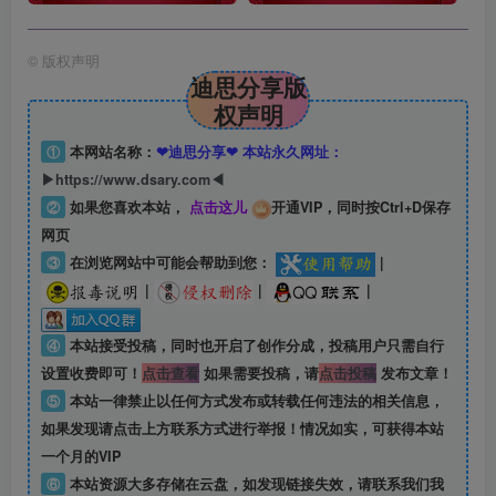
©
版权声明
迪思分享版
权声明
①
本网站名称：
❤迪思分享❤ 本站永久网址：
▶https://www.dsary.com◀
②
如果您喜欢本站，
点击这儿
开通VIP，同时按Ctrl+D保存
网页
③
在浏览网站中可能会帮助到您：
|
|
|
|
④
本站接受投稿，同时也开启了创作分成，投稿用户只需自行
设置收费即可！
点击查看
如果需要投稿，请
点击投稿
发布文章！
⑤
本站一律禁止以任何方式发布或转载任何违法的相关信息，
如果发现请点击上方联系方式进行举报！情况如实，可获得本站
一个月的VIP
⑥
本站资源大多存储在云盘，如发现链接失效，请联系我们我