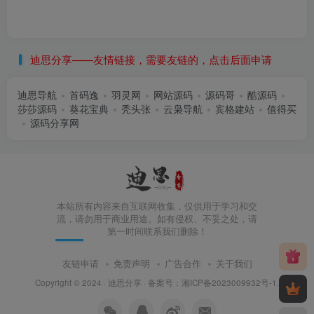
迪思分享——友情链接，需要友链的，点击后面申请
迪思导航
首码逸
羽灵网
网站源码
源码哥
酷源码
莎莎源码
葵花宝典
秃头张
云枭导航
宾格建站
值得买
源码分享网
本站所有内容来自互联网收集，仅供用于学习和交
流，请勿用于商业用途。如有侵权、不妥之处，请
第一时间联系我们删除！
友链申请
免责声明
广告合作
关于我们
Copyright © 2024 ·
迪思分享
· 备案号：
湘ICP备2023009932号-1
.