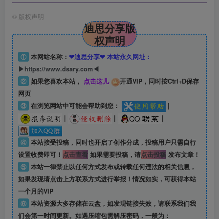
©
版权声明
迪思分享版
权声明
①
本网站名称：
❤迪思分享❤ 本站永久网址：
▶https://www.dsary.com◀
②
如果您喜欢本站，
点击这儿
开通VIP，同时按Ctrl+D保存
网页
③
在浏览网站中可能会帮助到您：
|
|
|
|
④
本站接受投稿，同时也开启了创作分成，投稿用户只需自行
设置收费即可！
点击查看
如果需要投稿，请
点击投稿
发布文章！
⑤
本站一律禁止以任何方式发布或转载任何违法的相关信息，
如果发现请点击上方联系方式进行举报！情况如实，可获得本站
一个月的VIP
⑥
本站资源大多存储在云盘，如发现链接失效，请联系我们我
们会第一时间更新。如遇压缩包需解压密码，一般为：