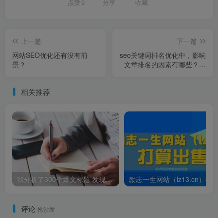
点赞
9
分享
收藏
上一篇
下一篇
网站SEO优化还有没有前
seo关键词排名优化中，影响
景？
文章排名的因素有哪些？这
才是殷桃真实的一面，少女
感估计是滤镜美化出来的假
相关推荐
象吧
我分析了300个爆文标题 发现了这些套路
励志一生网站（lz13
评论
抢沙发