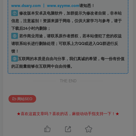
www.dsary.com 丨 www.syymw.com
请知悉！
⑦
修改版本安卓及电脑软件，加群提示为修改者自留，
非本站
信息
，注意鉴别！资源来源于网络，仅供大家学习与参考，请于
下载后24小时内删除；
⑧
若作商业用途，请联系原作者授权，若本站侵犯了您的权益
请联系站长进行删除处理；可联系上方QQ或进入QQ群进行反
馈！
⑨
互联网的本质是自由与分享，我们真诚的希望，每一份有价值
的正能量能够在互联网中自由传播。
THE END
网站SEO
★喜欢这篇文章吗？喜欢的话，麻烦动动手指支持一下！★