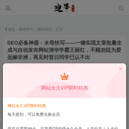
首页
教程学习
网站SEO
正文
SEO必备神器：水母快写——一键实现文章批量生
成与自动发布网站清华学霸王丽红，不顾劝阻为爱
远嫁非洲，再见时昔日同学已认不出
十足一生
关注
私信
12月15日更新
0
49
9
网站永久VIP限时特惠
本站所有内容来自互联网收集，仅供学习和交流，请勿用于商业
用途。如有侵权、不妥之处，请第一时间联系我们删除！
Q群：
网站永久VIP限时特惠
每天签到，可以免费兑换会员
现在只需要99元，可享受DS中级永久会员，人在站在！人走站