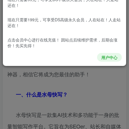
还在！
导语：想要在数字时代脱颖而出，成功吸引用
现在只需要199元，可享受DS高级永久会员，人在站在！人走站
还在！
户关注，高质量的内容输出至关重要。对于那些希
望在该领域取得优势的SEOer、站长和自媒体从业
点击会员中心
进行在线充值！ 因站点后续维护需求，后期会涨
价！先买先得！
者来说，一个合适的工具能够事半功倍。今天，我
用户中心
们将为您全面详细地介绍一款命名为“水母快写”的
神器，相信它将成为您最佳的助手！
一、什么是水母快写？
水母快写是一款集AI技术和多功能于一身的批
量智能写作平台。它旨在为SEOer、站长和自媒体