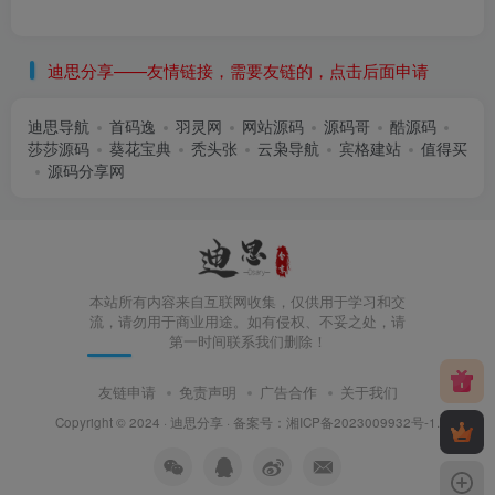
迪思分享——友情链接，需要友链的，点击后面申请
迪思导航
首码逸
羽灵网
网站源码
源码哥
酷源码
莎莎源码
葵花宝典
秃头张
云枭导航
宾格建站
值得买
源码分享网
本站所有内容来自互联网收集，仅供用于学习和交
流，请勿用于商业用途。如有侵权、不妥之处，请
第一时间联系我们删除！
友链申请
免责声明
广告合作
关于我们
Copyright © 2024 ·
迪思分享
· 备案号：
湘ICP备2023009932号-1
.