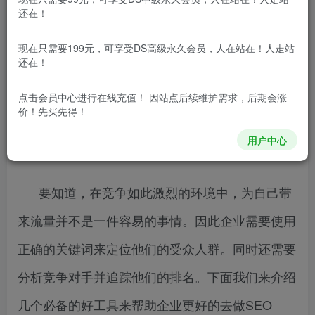
还在！
做海外市场的企业，谷歌SEO是一个非常重要的方
现在只需要199元，可享受DS高级永久会员，人在站在！人走站
式，帮助提高自己企业的网站曝光，起着至关重要
还在！
的作用，因为人们普遍会通过网上搜索来找到那些
点击会员中心
进行在线充值！ 因站点后续维护需求，后期会涨
价！先买先得！
适合的商品，与排名靠后的公司相比，出现在搜索
用户中心
结果顶部的公司往往能吸引更多的客户。
要知道，在竞争如此激烈的环境中，为自己带
来流量并不是一件容易的事情。因此企业需要使用
正确的关键词来定位他们的受众人群。同时还需要
分析竞争对手并追踪他们的排名。下面我们来介绍
几个必备的好工具来帮助企业更好的去做SEO