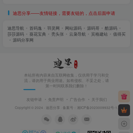
迪思分享——友情链接，需要友链的，点击后面申请
迪思导航
首码逸
羽灵网
网站源码
源码哥
酷源码
莎莎源码
葵花宝典
秃头张
云枭导航
宾格建站
值得买
源码分享网
本站所有内容来自互联网收集，仅供用于学习和交
流，请勿用于商业用途。如有侵权、不妥之处，请
第一时间联系我们删除！
友链申请
免责声明
广告合作
关于我们
Copyright © 2024 ·
迪思分享
· 备案号：
湘ICP备2023009932号-1
.