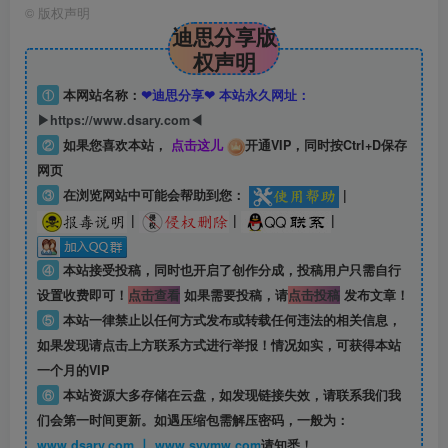
©
版权声明
迪思分享版
权声明
①
本网站名称：
❤迪思分享❤ 本站永久网址：
▶https://www.dsary.com◀
②
如果您喜欢本站，
点击这儿
开通VIP，同时按Ctrl+D保存
网页
③
在浏览网站中可能会帮助到您：
|
|
|
|
④
本站接受投稿，同时也开启了创作分成，投稿用户只需自行
设置收费即可！
点击查看
如果需要投稿，请
点击投稿
发布文章！
⑤
本站一律禁止以任何方式发布或转载任何违法的相关信息，
如果发现请点击上方联系方式进行举报！情况如实，可获得本站
一个月的VIP
⑥
本站资源大多存储在云盘，如发现链接失效，请联系我们我
们会第一时间更新。如遇压缩包需解压密码，一般为：
www.dsary.com 丨 www.syymw.com
请知悉！