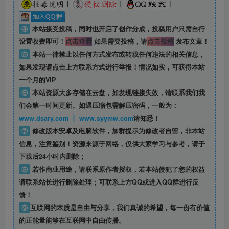
|
|
|
④
本站接受投稿，同时也开启了创作分成，投稿用户只需自行
设置收费即可！
点击查看
如果需要投稿，请
点击投稿
发布文章！
⑤
本站一律禁止以任何方式发布或转载任何违法的相关信息，
如果发现请点击上方联系方式进行举报！情况如实，可获得本站
一个月的VIP
⑥
本站资源大多存储在云盘，如发现链接失效，请联系我们我
们会第一时间更新。如遇压缩包需解压密码，一般为：
www.dsary.com 丨 www.syymw.com
请知悉！
⑦
修改版本安卓及电脑软件，加群提示为修改者自留，
非本站
信息
，注意鉴别！资源来源于网络，仅供大家学习与参考，请于
下载后24小时内删除；
⑧
若作商业用途，请联系原作者授权，若本站侵犯了您的权益
请联系站长进行删除处理；可联系上方QQ或进入QQ群进行反
馈！
⑨
互联网的本质是自由与分享，我们真诚的希望，每一份有价值
的正能量能够在互联网中自由传播。