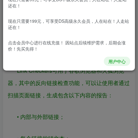
本文将推荐5个强大的网页拓展程序，帮助跨
还在！
境卖家在SEO优化的过程中发现错误、确定改进方
现在只需要199元，可享受DS高级永久会员，人在站在！人走站
向与深入分析竞争对手数据。
还在！
点击会员中心
进行在线充值！ 因站点后续维护需求，后期会涨
1、Link Checkers
价！先买先得！
用户中心
Link Checkers可用于谷歌浏览器和火狐浏览
器，其中的反向链接检查功能，可以让使用者通过
扫描页面链接，生成包含以下内容的报告：
• 内部与外部链接；