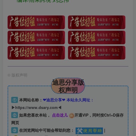
©
版权声明
迪思分享版
权声明
①
本网站名称：
❤迪思分享❤ 本站永久网址：
▶https://www.dsary.com◀
②
如果您喜欢本站，
点击这儿
开通VIP，同时按Ctrl+D保存
网页
③
在浏览网站中可能会帮助到您：
|