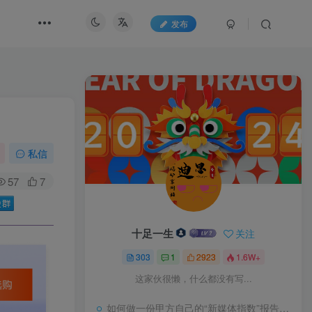
发布
私信
57
7
十足一生
关注
303
1
2923
1.6W+
这家伙很懒，什么都没有写...
如何做一份甲方自己的“新媒体指数”报告？试试“3-10模型”又一领土回归中国版图，面积4.7平方千米，五处竖界碑宣告主权