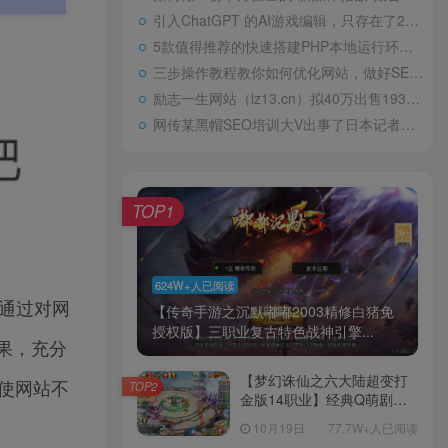
引入ChatGPT 的AI游戏编辑，只存在了24小时高中“0分”试卷火了，阅卷老师气得直跳脚，美术老师却谄媚一笑
5款值得推荐的快速搭建PHP本地运行环境Web工具包天下第一淫棍，设计玷污60位女艺人被判入狱29年，仍飞扬跋扈
三步操作教程教你如何优化网站，做好SEO优化
励志一生网站（lz13.cn）拟40万出售1934年，林徽因在耀州城门外，罕见留影，依旧容颜美丽，身姿轻盈
网传某黑帽SEO培训大V出事了日本记者：北方四岛属于哪国？中方的巧妙回答令对方如芒刺背
TOP1
624W+人已阅读
化通过对网
【传奇手游之沉默嘟嘟2003精修白猪免
授权版】三职业复古特色战神引擎...
果，充分
【梦幻诛仙之六大陆超变打
使网站不
TOP2
金版14职业】经典Q萌剧情
回合手游-一键镜像-打包
10月19日
77.7W+人已阅读
Linux服务端源码视频架设教