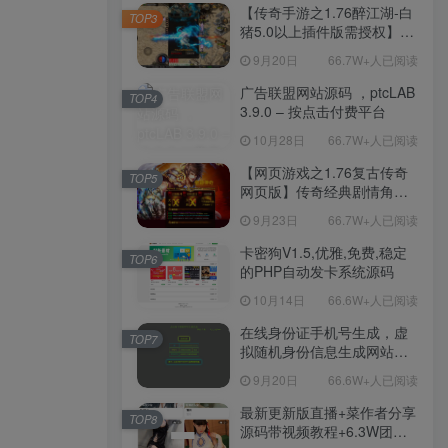
程-新版多功能GM网页后台
【传奇手游之1.76醉江湖-白
TOP3
工具-安卓苹果IOS双端版
猪5.0以上插件版需授权】三
本！
职业复古特色战神引擎传奇
9月20日
66.7W+人已阅读
手游-Win服务端源码视频架
设教程-新版GM多功能网页
广告联盟网站源码 ，ptcLAB
TOP4
授权物品后台-九层妖塔-法宠
3.9.0 – 按点击付费平台
系统-历练殿堂-尸家重地-GM
10月28日
66.7W+人已阅读
直冲网页后台-安卓苹果IOS
双端版本！
【网页游戏之1.76复古传奇
TOP5
网页版】传奇经典剧情角色
扮演网页游戏-一键单机-打包
9月23日
66.7W+人已阅读
Win服务端源码视频架设教
程！
卡密狗V1.5,优雅,免费,稳定
TOP6
的PHP自动发卡系统源码
10月14日
66.6W+人已阅读
在线身份证手机号生成，虚
TOP7
拟随机身份信息生成网站源
码
9月20日
66.6W+人已阅读
最新更新版直播+菜作者分享
TOP8
源码带视频教程+6.3W团购