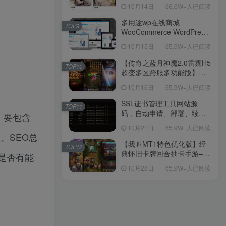
新后台带游戏设置版本源码
10月14日
66.6W+人已阅读
【源码+教程】
多用途wp在线商城
TOP9
WooCommerce WordPress
主题
10月15日
65.9W+人已阅读
【传奇之蓝月神魔2.0雷霆H5
TOP10
超变多区跨服多功能版】三
网H5全网通传奇手游-最新整
10月16日
65.9W+人已阅读
理单机一键即玩镜像端-打包
Linux服务端源码-视频架设
SSL证书管理工具网站源
TOP11
教程
码，自动申请、部署、续期
，要包含
网站证书
10月21日
65.9W+人已阅读
、SEO总
【我叫MT1特色优化版】经
TOP12
典怀旧卡牌回合抽卡手游–打
是否有能
包Linux服务端源码视频架设
10月28日
65.9W+人已阅读
教程-多功能GM后台工具-网
页注册-安卓版本！